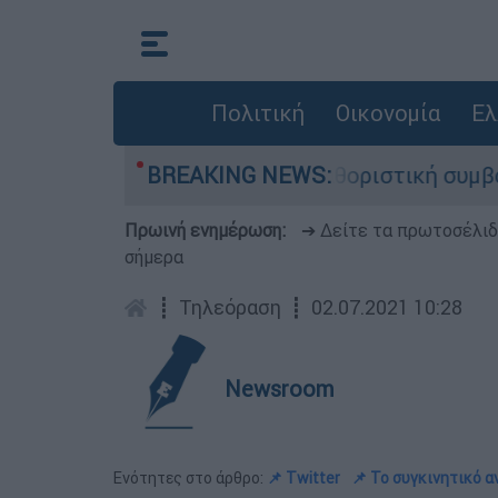
Πολιτική
Οικονομία
Ελ
ίλιαμ Όρμπιτ - Η καθοριστική συμβολή του στο 
BREAKING NEWS:
Πρωινή ενημέρωση:
➔ Δείτε τα πρωτοσέλι
σήμερα
┋
Τηλεόραση
┋
02.07.2021 10:28
Newsroom
Ενότητες στο άρθρο:
📌 Twitter
📌 Το συγκινητικό 