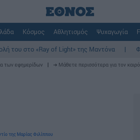
λάδα
Κόσμος
Αθλητισμός
Ψυχαγωγία
F
«Ray of Light» της Μαντόνα
Φωτιά στη Βο
δα των εφημερίδων
|
➔ Μάθετε περισσότερα για τον καιρό
αντίο της Μαρίας Φιλίππου