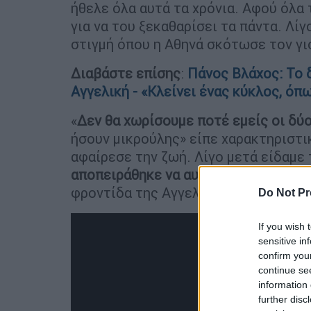
ήθελε όλα αυτά τα χρόνια. Αφού όλα
για να του ξεκαθαρίσει τα πάντα. Λί
στιγμή όπου η Αθηνά σκότωσε τον γι
Διαβάστε επίσης
:
Πάνος Βλάχος: Το 
Αγγελική - «Κλείνει ένας κύκλος, όπ
«
Δεν θα χωρίσουμε ποτέ εμείς οι δύ
ήσουν μικρούλης» είπε χαρακτηριστι
αφαίρεσε την ζωή. Λίγο μετά είδαμε
αποπειράθηκε να αυτοκτονήσει
όμως
φροντίδα της Αγγελικής και του Στέ
Do Not Pr
If you wish 
sensitive in
confirm you
continue se
information 
further disc