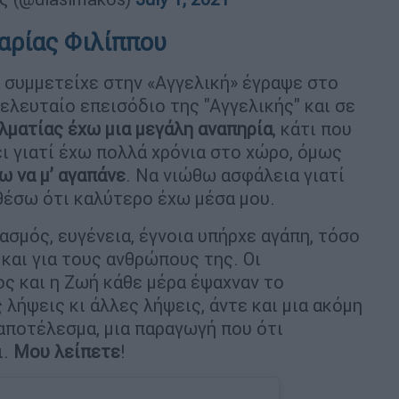
Μαρίας Φιλίππου
α συμμετείχε στην «Αγγελική» έγραψε στο
ελευταίο επεισόδιο της "Αγγελικής" και σε
λματίας έχω μια μεγάλη αναπηρία
, κάτι που
ι γιατί έχω πολλά χρόνια στο χώρο, όμως
ω να μ’ αγαπάνε
. Να νιώθω ασφάλεια γιατί
θέσω ότι καλύτερο έχω μέσα μου.
ασμός, ευγένεια, έγνοια υπήρχε αγάπη, τόσο
 και για τους ανθρώπους της. Οι
ος και η Ζωή κάθε μέρα έψαχναν το
λήψεις κι άλλες λήψεις, άντε και μια ακόμη
 αποτέλεσμα, μια παραγωγή που ότι
ι.
Μου λείπετε
!