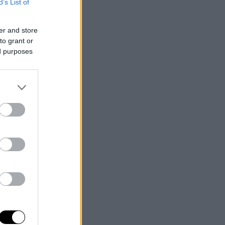
B’s List of
er and store
to grant or
ed purposes