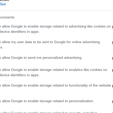
α όλους τους ήδη γνωστούς που
Out
πράβο σε όλους σας σπουδαίοι μου!
Ναταλία Γερμανού
, με έναν άλλον χρήστη
consents
κότωσε το παιδί της και έζησε. Η
ης
».
o allow Google to enable storage related to advertising like cookies on
evice identifiers in apps.
 το στομάχι μου
#aggeliki
o allow my user data to be sent to Google for online advertising
s.
ArisBirtachas)
July 1, 2021
to allow Google to send me personalized advertising.
όσο πολύ μια ελληνική δραματική σειρά.
έους ηθοποιούς που γνώρισα φέτος και
o allow Google to enable storage related to analytics like cookies on
που «ξαναγνώρισα». Πολλά, πάρα πολλά
evice identifiers in apps.
ίοι μου!
#aggeliki
θα μου λείψεις ❤️
o allow Google to enable storage related to functionality of the website
@nataliagermanou)
July 1, 2021
o allow Google to enable storage related to personalization.
 σας ευχαριστούμε πολύ για όλα! Τι
 ΣΟΚ ΣΟΚ ΣΟΚ!! 👏👏🙏
#aggeliki
o allow Google to enable storage related to security, including