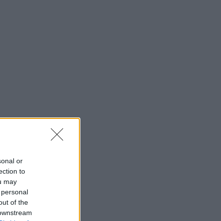
sonal or
ection to
ou may
 personal
out of the
 downstream