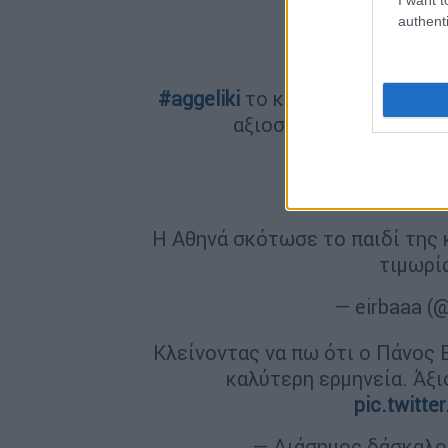
pic.twitt
authenti
— Δημήτρης Πλ...
#aggeliki
το καλύτερο σάικο❤. 
αξιοσημείωτες ερμηνεί
pic.twitt
— fxllenxne (@
Η Αθηνά σκότωσε το παιδί της 
τιμωρί
— eirbaaa (
Κλείνοντας να πω ότι ο Πάνος 
καλύτερη ερμηνεία. Άξι
pic.twitt
— Διάσημος δάσκαλο