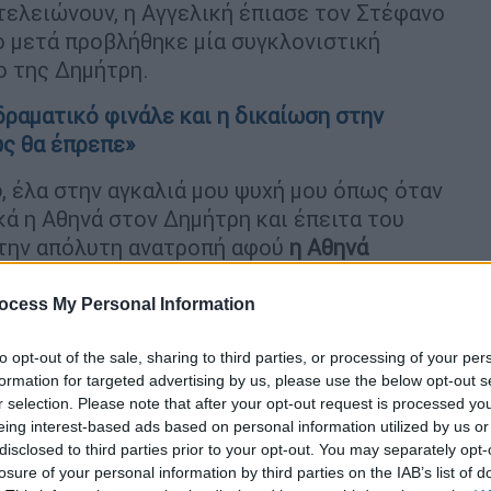
 τελειώνουν, η Αγγελική έπιασε τον Στέφανο
γο μετά προβλήθηκε μία συγκλονιστική
ο της Δημήτρη.
δραματικό φινάλε και η δικαίωση στην
ως θα έπρεπε»
ο
, έλα στην αγκαλιά μου ψυχή μου όπως όταν
κά η Αθηνά στον Δημήτρη και έπειτα του
 την απόλυτη ανατροπή αφού
η Αθηνά
 τελικά έζησε και βρέθηκε υπό την
φανου.
ocess My Personal Information
to opt-out of the sale, sharing to third parties, or processing of your per
formation for targeted advertising by us, please use the below opt-out s
r selection. Please note that after your opt-out request is processed y
eing interest-based ads based on personal information utilized by us or
disclosed to third parties prior to your opt-out. You may separately opt-
losure of your personal information by third parties on the IAB’s list of