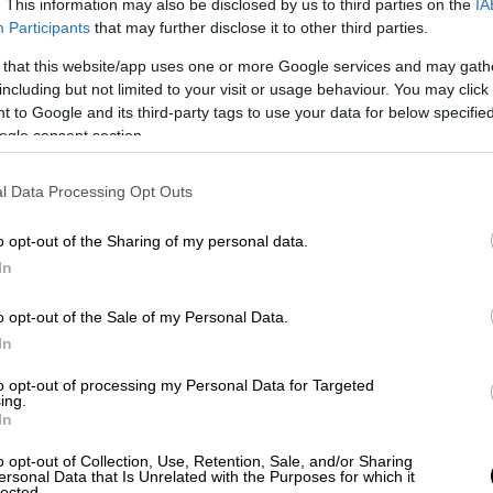
. This information may also be disclosed by us to third parties on the
IA
Participants
that may further disclose it to other third parties.
 that this website/app uses one or more Google services and may gath
including but not limited to your visit or usage behaviour. You may click 
 to Google and its third-party tags to use your data for below specifi
ogle consent section.
l Data Processing Opt Outs
o opt-out of the Sharing of my personal data.
In
o opt-out of the Sale of my Personal Data.
In
to opt-out of processing my Personal Data for Targeted
ing.
ησαν με προσοχή το φινάλε της Αγγελικής
In
 σχόλια. «Είχα πολλά χρόνια να αγαπήσω
o opt-out of Collection, Use, Retention, Sale, and/or Sharing
ειρά. Νιώθω τυχερή για όλους τους νέους
ersonal Data that Is Unrelated with the Purposes for which it
lected.