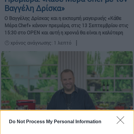
Βαγγέλη Δρίσκα»
Ο Βαγγέλης Δρίσκας και η εκπομπή μαγειρικής «Κάθε
Μέρα Chef» κάνουν πρεμιέρα, στις 13 Σεπτεμβρίου στις
15:30 στο OPEN και αυτή η χρονιά θα είναι η καλύτερη
🕛 χρόνος ανάγνωσης: 1 λεπτό ┋
Do Not Process My Personal Information
Κάθε Μέρα Chef