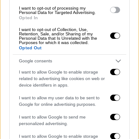
ερώτημα
«Τι θα μαγειρέψω σήμερα;»,
I want to opt-out of processing my
ανακαλύπτει τις πιο ξεχωριστές συνταγές
Personal Data for Targeted Advertising.
από την «
Ελληνική Κουζίνα»,
προτείνει
Opted In
«Νόστιμα και Υγιεινά»
πιάτα, στρώνει με
I want to opt-out of Collection, Use,
νοστιμιές το
«Κυριακάτικο Τραπέζι»
,
Retention, Sale, and/or Sharing of my
Personal Data that Is Unrelated with the
εφαρμόζει νέες τεχνικές και συστήνει νέα
Purposes for which it was collected.
Opted Out
υλικά μέσα από το
«Δοκίμασε κάτι Νέο»
και
φυσικά παραδίδει μαθήματα μαγειρικής στο
Google consents
«Driskas test Kitchen».
Σε κάθε επεισόδιο
I want to allow Google to enable storage
έχει μία γλυκιά ιδέα για αρχάριους και
related to advertising like cookies on web or
προχωρημένους στη
«Ζαχαροπλαστική για
device identifiers in apps.
όλους»,
ταξιδεύει στις κουζίνες του κόσμου
I want to allow my user data to be sent to
με τα
«Αγαπημένα Έθνικ»
και δίνει λύσεις για
Google for online advertising purposes.
τις ξεχωριστές διατροφικές ομάδες στην
ενότητα
«Μαγειρεύοντας χωρίς…».
I want to allow Google to send me
personalized advertising.
Το
«
Κάθε Μέρα Chef
με τον Βαγγέλη
Δρίσκα»,
φιλοδοξεί να σας κάνει Chef στη
I want to allow Google to enable storage