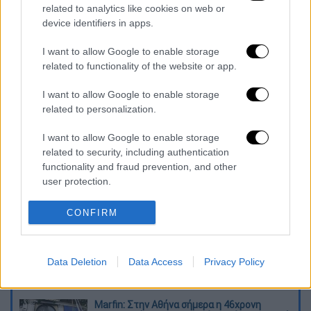
related to analytics like cookies on web or
κουζίνα σας για να μαγειρεύετε με
device identifiers in apps.
αυτοπεποίθηση, σίγουρα και
αποτελεσματικά, τα πιο νόστιμα πιάτα της
I want to allow Google to enable storage
ζωής σας!
related to functionality of the website or app.
«Κάθε Μέρα Chef με τον Βαγγέλη Δρίσκα»
I want to allow Google to enable storage
related to personalization.
καθημερινά από την Δευτέρα 13
Σεπτεμβρίου στις 15:30, στο
ΟΡΕΝ
.
I want to allow Google to enable storage
related to security, including authentication
Διαβάστε ακόμη
functionality and fraud prevention, and other
user protection.
Κυνήγι χρόνου στα λεωφορεία: Οι οδηγοί
της ΟΣΥ καταγγέλλουν δρομολόγια που
«δεν βγαίνουν» και προειδοποιούν για
CONFIRM
κινδύνους
Πώς έγινε η τραγωδία στα Μάλια: Η 40χρονη
πνίγηκε για να σώσει τη φίλη της
Data Deletion
Data Access
Privacy Policy
Marfin: Στην Αθήνα σήμερα η 46χρονη