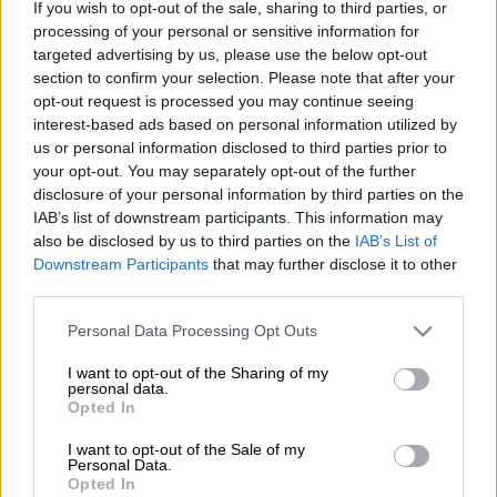
If you wish to opt-out of the sale, sharing to third parties, or
processing of your personal or sensitive information for
targeted advertising by us, please use the below opt-out
Προσθέστε το ΕΘΝΟΣ στη Google
section to confirm your selection. Please note that after your
opt-out request is processed you may continue seeing
Ο
Βαγγέλης Δρίσκας
καθημερινά θα
interest-based ads based on personal information utilized by
us or personal information disclosed to third parties prior to
μοιράζεται τις αγαπημένες του συνταγές και
your opt-out. You may separately opt-out of the further
θα δίνει τις συμβουλές του για
disclosure of your personal information by third parties on the
πεντανόστιμα
πιάτα. Στην ανανεωμένη του
IAB’s list of downstream participants. This information may
κουζίνα κυριαρχεί ένα μεγάλο παράθυρο με
also be disclosed by us to third parties on the
IAB’s List of
Downstream Participants
that may further disclose it to other
θέα στη φύση για να μοιραστεί με τους
third parties.
τηλεθεατές την αγάπη του για τη μαγειρική.
Please note that this website/app uses one or more Google
Personal Data Processing Opt Outs
Στην ανανεωμένη του κουζίνα κυριαρχεί ένα
services and may gather and store information including but
μεγάλο παράθυρο με θέα στη φύση για να
not limited to your visit or usage behaviour. You may click to
I want to opt-out of the Sharing of my
personal data.
grant or deny consent to Google and its third-party tags to
μοιραστεί με τους τηλεθεατές την αγάπη
Opted In
use your data for below specified purposes in below Google
του για τη μαγειρική.
consent section.
I want to opt-out of the Sale of my
Personal Data.
Σε κάθε εκπομπή, δίνει την απάντηση στο
Opted In