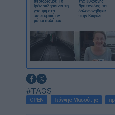
περιορισμοί: Το
της 38χρονης
Ιράν σκληραίνει τη
Βρετανίδας που
γραμμή στο
δολοφονήθηκε
εσωτερικό εν
στην Κυψέλη
μέσω πολέμου
#TAGS
OPEN
Γιάννης Μασούτης
πρ