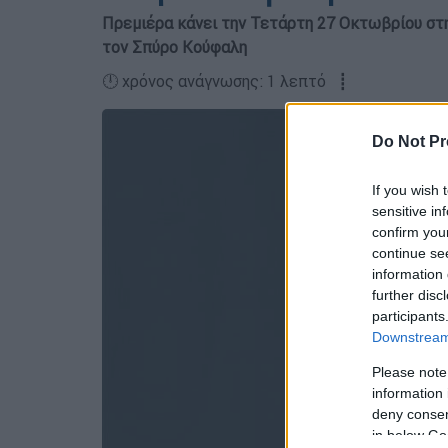
Πρεμιέρα κάνει την Τετάρτη 27 Οκτωβρίου στη
τον Σπύρο Κούφαλη
🕛 χρόνος ανάγνωσης: 1 λεπτό ┋
Do Not Pr
If you wish 
sensitive in
confirm you
continue se
information 
further disc
participants
Downstream 
Please note
information 
deny consent
in below Go