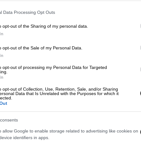
l Data Processing Opt Outs
o opt-out of the Sharing of my personal data.
In
 το ΕΘΝΟΣ στη Google
o opt-out of the Sale of my Personal Data.
τηλεόραση που προβάλλει και
αναδεικνύει
In
λήνων και Ελληνίδων από τον κόσμο των
to opt-out of processing my Personal Data for Targeted
εται στο
OPEN
. Κάθε Τετάρτη βράδυ ο
ing.
In
ουβάρι της επιτυχίας ανθρώπων που
ά, το πείσμα, τις γνώσεις τους και το
o opt-out of Collection, Use, Retention, Sale, and/or Sharing
ersonal Data that Is Unrelated with the Purposes for which it
ας στον τομέα του.
lected.
Out
ς Κούφαλης
υποδέχεται τον
ιδρυτή και
ρκετ «Μασούτη»,
κ. Διαμαντή Μασούτη
με
consents
 γενιά της εταιρίας, Γιάννη Μασούτη.
o allow Google to enable storage related to advertising like cookies on
evice identifiers in apps.
ου μας εμπνέουν. «
Success Stories
», με τον