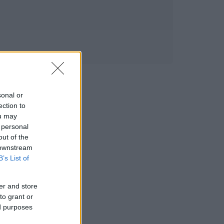
sonal or
ection to
ou may
 personal
out of the
 downstream
B’s List of
er and store
to grant or
ed purposes