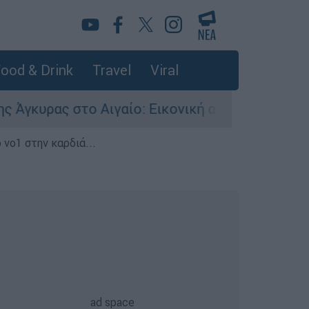
ood & Drink
Travel
Viral
ρας στο Αιγαίο: Εικονική αερομαχία ανάμεσα σε
 νο1 στην καρδιά...