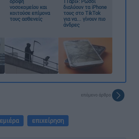
οροφή
11άρι»: Ρώσοι
νοσοκομείου και
διαλύουν τα iPhone
κοιτούσε επίμονα
τους στο TikTok
τους ασθενείς
για να... γίνουν πιο
άνδρες
επόμενο άρθρο
εμιέρα
επιχείρηση