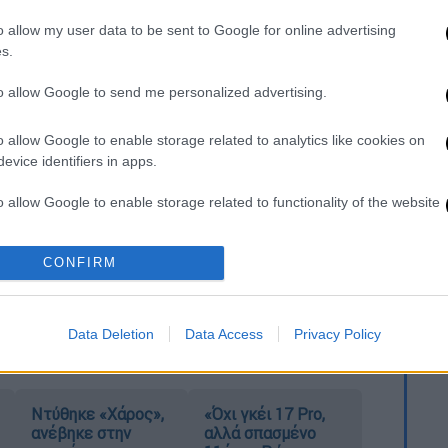
1:30 στο OPEN.
o allow my user data to be sent to Google for online advertising
s.
to allow Google to send me personalized advertising.
α την υγεία του και το εξιτήριο - «Έχω
o allow Google to enable storage related to analytics like cookies on
evice identifiers in apps.
N - H μάχη της ομορφιάς ξεκινάει
o allow Google to enable storage related to functionality of the website
ernals στη Ρώμη - Δεν την αγγίζουν τα
CONFIRM
o allow Google to enable storage related to personalization.
 επηρεάζει την όρασή της και το «δώρο»
o allow Google to enable storage related to security, including
cation functionality and fraud prevention, and other user protection.
Data Deletion
Data Access
Privacy Policy
Ντύθηκε «Χάρος»,
«Όχι γκέι 17 Pro,
ανέβηκε στην
αλλά σπασμένο