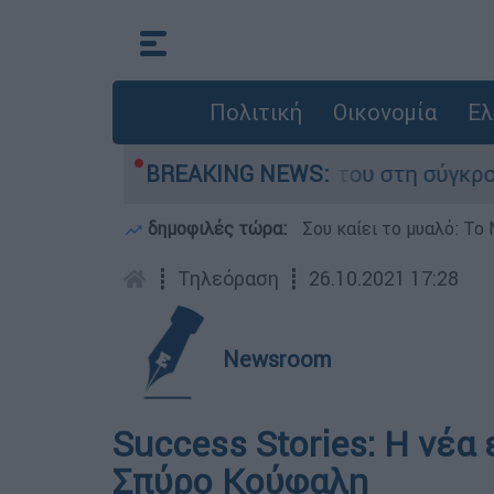
Πολιτική
Οικονομία
Ελ
λη Δαμίγο που έχασε τη ζωή του στη σύγκρουση 
BREAKING NEWS:
δημοφιλές τώρα:
Σου καίει το μυαλό: Το 
┋
Τηλεόραση
┋
26.10.2021 17:28
Newsroom
Success Stories: H νέα
Σπύρο Κούφαλη