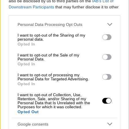
also be disclosed by us to third parties on the
IAB’s List of
η Τίνα Μεσσαροπούλου, η οποία αποκάλυψε
Downstream Participants
that may further disclose it to other
ότι η παρουσιάστρια και ραδιοφωνική
third parties.
παραγωγός ανακοίνωσε στους ανθρώπους
Please note that this website/app uses one or more Google
της παραγωγής του
«The Voice»
ότι δε θα
Personal Data Processing Opt Outs
services and may gather and store information including but
συνεχιστεί η συνεργασία τους, με
not limited to your visit or usage behaviour. You may click to
I want to opt-out of the Sharing of my
αποτέλεσμα εκείνοι να αναζητούν
personal data.
grant or deny consent to Google and its third-party tags to
Opted In
παρουσιάστρια μία ημέρα πριν από το
use your data for below specified purposes in below Google
consent section.
γύρισμα.
I want to opt-out of the Sale of my
Personal Data.
Opted In
Σύμφωνα με την δημοσιογράφο, η
παρουσιάστρια και ραδιοφωνική παραγωγός
I want to opt-out of processing my
Personal Data for Targeted Advertising.
ανακοίνωσε στους ανθρώπους της
Opted In
παραγωγής του
«The Voice» ότι δε θα
I want to opt-out of Collection, Use,
συνεχιστεί η συνεργασία τους, με
Retention, Sale, and/or Sharing of my
Personal Data that Is Unrelated with the
αποτέλεσμα εκείνοι να αναζητούν
Purposes for which it was collected.
παρουσιάστρια μία ημέρα πριν από το
Opted Out
γύρισμα.
"Ίσως να περίμενε και κάτι
Google consents
παραπάνω. Τόσα χρόνια τη βλέπουμε στο