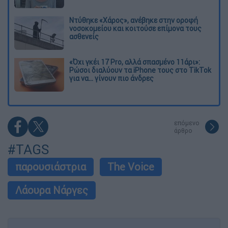
Ντύθηκε «Χάρος», ανέβηκε στην οροφή
νοσοκομείου και κοιτούσε επίμονα τους
ασθενείς
«Όχι γκέι 17 Pro, αλλά σπασμένο 11άρι»:
Ρώσοι διαλύουν τα iPhone τους στο TikTok
για να... γίνουν πιο άνδρες
επόμενο
άρθρο
#TAGS
παρουσιάστρια
The Voice
Λάουρα Νάργες