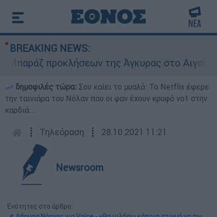
BREAKING NEWS:
αράζ προκλήσεων της Άγκυρας στο Αιγαίο: Εικον
δημοφιλές τώρα:
Σου καίει το μυαλό: Το Netflix έφερε
την ταινιάρα του Νόλαν που οι φαν έχουν κρυφό νο1 στην
καρδιά...
┋
Τηλεόραση
┋
28.10.2021 11:21
Newsroom
Ενότητες στο άρθρο:
📌 Λάουρα Νάργες για Voice - «Θα μιλήσω κάποια στιγμή να πω