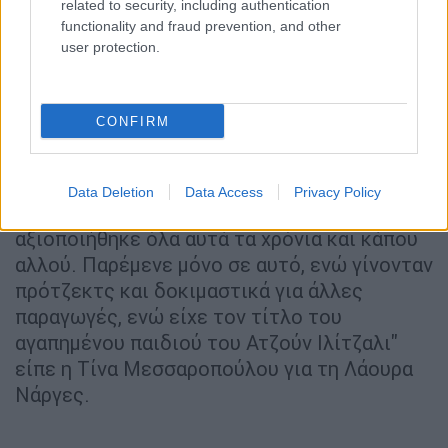
related to security, including authentication
functionality and fraud prevention, and other
user protection.
CONFIRM
A post shared by Laura Narjes (@lauranarjes)
Data Deletion
Data Access
Privacy Policy
Το παράπονό της, νομίζω, είναι ότι δεν
αξιοποιήθηκε όλα αυτά τα χρόνια και κάπου
αλλού. Παρέμενε μόνο σε αυτό, ενώ γίνονταν
πρότζεκτς και δοκιμαστικά για άλλες
παραγωγές, ενώ είχε τον τίτλο του
αγαπημένου παιδιού του Ατζούν Ιλίτζαλι"
είπε η Τίνα Μεσσαροπούλου για τη Λάουρα
Νάργες.