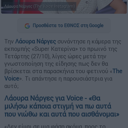
Λάουρα Νάργες (The Voice Instagram)
Προσθέστε το ΕΘΝΟΣ στη Google
Την
Λάουρα Νάργες
συνάντησε η κάμερα της
εκπομπής «Super Κατερίνα» το πρωινό της
Τετάρτης (27/10), λίγες ώρες μετά την
γνωστοποίηση της είδησης πως δεν θα
βρίσκεται στα παρασκήνια του φετινού «
The
Voice
». Τι απάντησε η παρουσιάστρια για
αυτό;
Λάουρα Νάργες για Voice - «Θα
μιλήσω κάποια στιγμή να πω αυτά
που νιώθω και αυτά που αισθάνομαι»
«Δεν είμαι σε μια φάση ακόμα, προς το