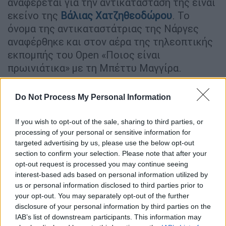
αναφέρεται για την αντικατάστασή της είναι
εκείνο της
Βάλιας Χατζηθεοδώρου
. Το
όνομα της αντικαταστάτριας της Νάργες
αναφέρθηκε και στον αέρα της τηλεοπτικής
εκπομπής του Open «Ποιος είναι
πρωινιάτικα» με τη Μπέττυ Μαγγίρα.
Do Not Process My Personal Information
If you wish to opt-out of the sale, sharing to third parties, or
processing of your personal or sensitive information for
targeted advertising by us, please use the below opt-out
section to confirm your selection. Please note that after your
opt-out request is processed you may continue seeing
interest-based ads based on personal information utilized by
us or personal information disclosed to third parties prior to
your opt-out. You may separately opt-out of the further
disclosure of your personal information by third parties on the
Την είδηση είχε αναφέρει στο «Happy Day»
IAB’s list of downstream participants. This information may