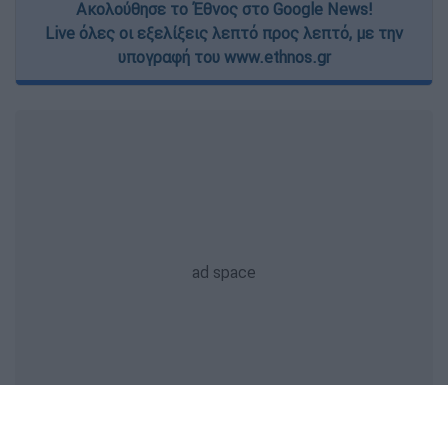
Ακολούθησε το Έθνος στο Google News!
Live όλες οι εξελίξεις λεπτό προς λεπτό, με την
υπογραφή του www.ethnos.gr