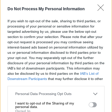
οδηγεί και πάλι πίσω στο σκοτάδι.
Do Not Process My Personal Information
Καθώς ο Αστέρης προσπαθεί να βρει τα
πατήματά του στη φυλακή, η εκδίκηση του
If you wish to opt-out of the sale, sharing to third parties, or
Καραπάνου συνταράσσει κρατούμενους και
processing of your personal or sensitive information for
φύλακες και αποκαλύπτει μια ακόμα πιο
targeted advertising by us, please use the below opt-out
φριχτή αλήθεια για τον Τόλη… Ο Καραπάνος
section to confirm your selection. Please note that after your
opt-out request is processed you may continue seeing
προσπαθεί να προειδοποιήσει τον Αστέρη
interest-based ads based on personal information utilized by
για τον κίνδυνο που διατρέχει.
Ο Μανόλης
us or personal information disclosed to third parties prior to
θα γνωρίσει για πρώτη φορά τον έρωτα στο
your opt-out. You may separately opt-out of the further
πρόσωπο της Έλλης
, ενώ ο Μύρων θα
disclosure of your personal information by third parties on the
προσεγγίσει την Άσπα, παρά τις
IAB’s list of downstream participants. This information may
also be disclosed by us to third parties on the
IAB’s List of
προειδοποιήσεις του Αντώνη. Ο Νικηφόρος
Downstream Participants
that may further disclose it to other
έχει υποψίες ότι κάποιος τον παρακολουθεί,
third parties.
ενώ η Βασιλική που έχει ανασφάλειες για τη
Please note that this website/app uses one or more Google
Personal Data Processing Opt Outs
νέα της δουλειά βρίσκει καταφύγιο στην
services and may gather and store information including but
αγκαλιά του Μαθιού. Είναι όμως πράγματι
not limited to your visit or usage behaviour. You may click to
I want to opt-out of the Sharing of my
personal data.
μόνοι τους;
grant or deny consent to Google and its third-party tags to
Opted In