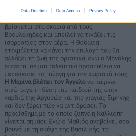
Data Deletion
Data Access
Privacy Policy
Ένα σχέδιο για την εξόντωση του Μαθιού
βρίσκεται στα σκαριά από τους
Βρουλάκηδες και απειλεί να τινάξει τις
ισορροπίες στον αέρα. Η Θοδώρα
ετοιμάζεται να κάνει την επιλογή που θα
αλλάξει τη ζωή της οριστικά, ενώ ο Μανόλης
ρίχνεται σε μια τελευταία προσπάθεια να
μεταπείσει το Γιώργη για τον χωρισμό τους.
Η Μαρίνα βλέπει τον Άγγελο
να παίρνει
σιγά- σιγά τη θέση του παιδιού της στην
καρδιά της Αργυρώς και της γιαγιάς Ειρήνης
και δεν ξέρει πώς να αντιδράσει. Το
προαίσθημα με το οποίο ξυπνά η Καλλιόπη
γίνεται σημάδι: Ενώ ο Μαθιός ανεβαίνει στο
βουνό με τη σκέψη της Βασιλικής, τα