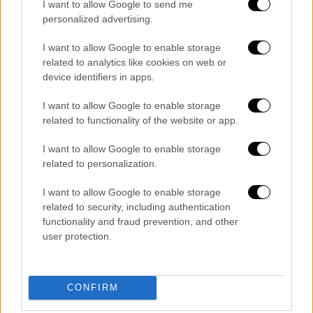
παρατηρεί και ενημερώνει τον Μαθιό. Η
I want to allow Google to send me
personalized advertising.
Στέλλα αρχίζει να ερευνά τη ζωή της
μητέρας της έχοντας πια βάσιμες υποψίες
I want to allow Google to enable storage
πως έχει εμφανιστεί ένα τρίτο πρόσωπο. Η
related to analytics like cookies on web or
Θοδώρα επιβεβαιώνει τις υποψίες της και
device identifiers in apps.
καλείται να πάρει σημαντικές αποφάσεις. Ο
I want to allow Google to enable storage
Άγγελος ζητά από τη Στέλλα να δώσουν μία
related to functionality of the website or app.
ακόμη ευκαιρία στη σχέση τους. Θα
καταφέρει να την πείσει;
I want to allow Google to enable storage
related to personalization.
I want to allow Google to enable storage
related to security, including authentication
functionality and fraud prevention, and other
user protection.
CONFIRM