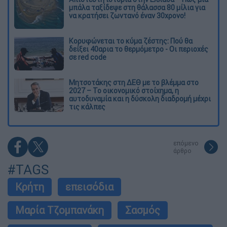
μπάλα ταξίδεψε στη θάλασσα 80 μίλια για
να κρατήσει ζωντανό έναν 30χρονο!
Κορυφώνεται το κύμα ζέστης: Πού θα
δείξει 40αρια το θερμόμετρο - Οι περιοχές
σε red code
Μητσοτάκης στη ΔΕΘ με το βλέμμα στο
2027 – Το οικονομικό στοίχημα, η
αυτοδυναμία και η δύσκολη διαδρομή μέχρι
τις κάλπες
επόμενο
άρθρο
#TAGS
Κρήτη
επεισόδια
Μαρία Τζομπανάκη
Σασμός