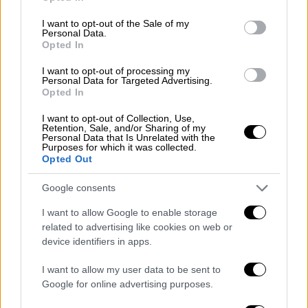
use your data for below specified purposes in below Google
consent section.
I want to opt-out of the Sale of my
ΔΙΑΒΑΣΤΕ ΕΠΙΣΗΣ
Personal Data.
Opted In
Μουσική
|
19.02.2022 09:16
I want to opt-out of processing my
Γιάννης Κότσιρας: «Ο κόσμος είναι
Personal Data for Targeted Advertising.
Opted In
τρομοκρατημένος, προσπαθεί να
επανέλθει στην κανονικότητα,
I want to opt-out of Collection, Use,
Retention, Sale, and/or Sharing of my
αντιμετωπίζοντας εκατοντάδες
Personal Data that Is Unrelated with the
εμπόδια»
Purposes for which it was collected.
Opted Out
Google consents
I want to allow Google to enable storage
Η Καλλιόπη θα επισκεφτεί τον Αστέρη για
related to advertising like cookies on web or
πρώτη φορά στη φυλακή και η συνάντηση
device identifiers in apps.
τους θα την συγκλονίσει. Την ίδια στιγμή τα
I want to allow my user data to be sent to
ξαδέλφια της Μαρίνας συνεχίζουν να
Google for online advertising purposes.
παρακολουθούν τον Νικηφόρο, ο οποίος το