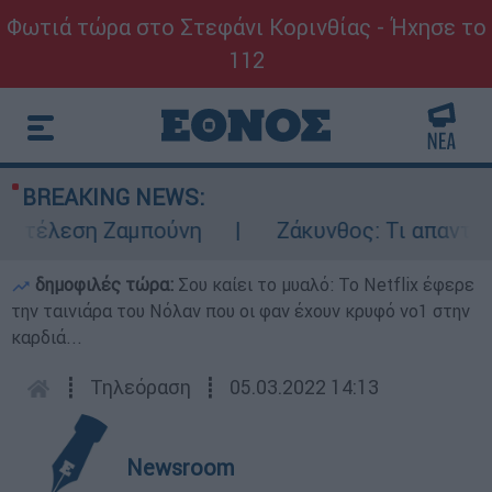
Φωτιά τώρα στο Στεφάνι Κορινθίας - Ήχησε το
112
BREAKING NEWS:
εκτέλεση Ζαμπούνη
Ζάκυνθος: Τι απαντά η 
δημοφιλές τώρα:
Σου καίει το μυαλό: Το Netflix έφερε
την ταινιάρα του Νόλαν που οι φαν έχουν κρυφό νο1 στην
καρδιά...
┋
Τηλεόραση
┋
05.03.2022 14:13
Newsroom