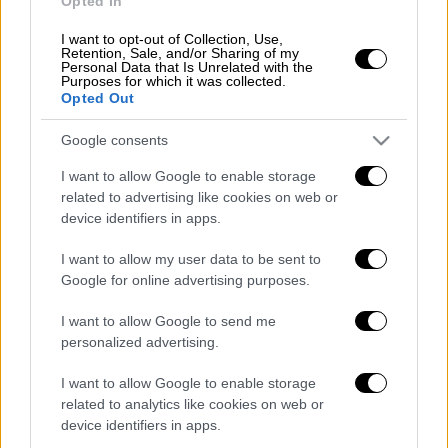
Opted In
11,7%
στο δυναμικό κοινό.
I want to opt-out of Collection, Use,
Retention, Sale, and/or Sharing of my
Personal Data that Is Unrelated with the
ΔΙΑΒΑΣΤΕ ΕΠΙΣΗΣ
Purposes for which it was collected.
Opted Out
Τηλεόραση
|
04.03.2022 13:44
Google consents
Το δελτίο ειδήσεων του Open
κερδίζει τη μάχη της ενημέρωσης
I want to allow Google to enable storage
related to advertising like cookies on web or
device identifiers in apps.
Τηλεόραση
|
04.03.2022 13:20
I want to allow my user data to be sent to
Αυξημένο ενδιαφέρον για το Open
Google for online advertising purposes.
στο YouTube
I want to allow Google to send me
personalized advertising.
Τηλεόραση
|
03.03.2022 18:09
Υψηλή τηλεθέαση για κεντρικό και
I want to allow Google to enable storage
μεσημβρινό δελτίο ειδήσεων του
related to analytics like cookies on web or
OPEN
device identifiers in apps.