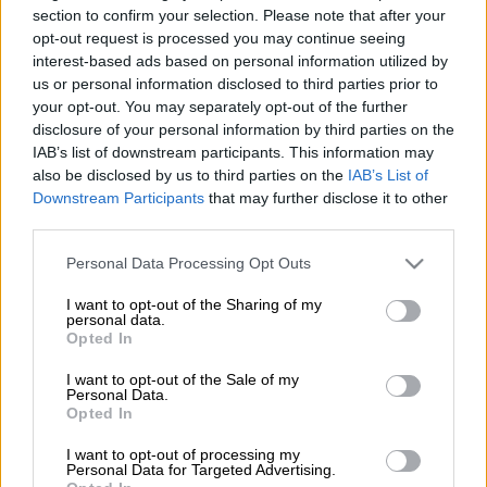
section to confirm your selection. Please note that after your
Προσθέστε το ΕΘΝΟΣ στη Google
opt-out request is processed you may continue seeing
interest-based ads based on personal information utilized by
us or personal information disclosed to third parties prior to
Πρωτιά
(ποσοστό 12,8%)
για μία ακόμη ημέρα
your opt-out. You may separately opt-out of the further
(04/03/2022)
σημείωσε το
κεντρικό δελτίο
disclosure of your personal information by third parties on the
Ειδήσεων του ΟΡΕΝ
με την
Πόπη
IAB’s list of downstream participants. This information may
also be disclosed by us to third parties on the
IAB’s List of
Τσαπανίδου
στο δυναμικό κοινό 18-54 ετών.
Downstream Participants
that may further disclose it to other
third parties.
Παρακολουθήστε όλες τις εξελίξεις για τον
πόλεμο της Ρωσίας στην Ουκρανία στο live
Please note that this website/app uses one or more Google
Personal Data Processing Opt Outs
services and may gather and store information including but
blog του ethnos.gr
not limited to your visit or usage behaviour. You may click to
I want to opt-out of the Sharing of my
personal data.
grant or deny consent to Google and its third-party tags to
Opted In
Την πρώτη θέση κατέκτησε και το
use your data for below specified purposes in below Google
μεσημβρινό δελτίο Ειδήσεων
με τη
Λίνα
consent section.
I want to opt-out of the Sale of my
Personal Data.
Δρούγκα
στο κοινό
18-54
με μέσο όρο
15,5%.
Opted In
Στο σύνολο του 24ωρου προγράμματος, με
I want to opt-out of processing my
Personal Data for Targeted Advertising.
συνεχή ενημέρωση, το
ΟΡΕΝ
ανέβηκε στο