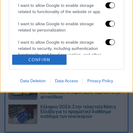
I want to allow Google to enable storage
related to functionality of the website or app.
Διαβάστε ακόμη
I want to allow Google to enable storage
related to personalization.
Δημιούργησαν με AI νέους ιούς μέσα σε
λίγες ώρες - Γιατί προβληματίζονται οι
I want to allow Google to enable storage
επιστήμονες
related to security, including authentication
functionality and fraud prevention, and other
Σαν το τρομακτικό It: 15χρονο ντυμένος
CONFIRM
user protection.
κλόουν μαχαίρωσε μέχρι θανάτου
ηλικιωμένο - Τον κατέγραψε κάμερα
Data Deletion
Data Access
Privacy Policy
«Πόλεμος» για τους χρόνους των
δρομολογίων: Τα σωματεία απαντούν στις
καταγγελίες, οι παρατάξεις περνούν στην
αντεπίθεση
Κόλαφος ΟΟΣΑ: Στην τελευταία θέση η
Ελλάδα για το πραγματικό διαθέσιμο
εισόδημα των νοικοκυριών