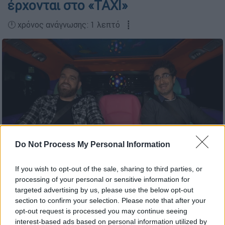
έρχονται στο «ΤΑXΙ»
🕛 χρόνος ανάγνωσης: 1 λεπτό ┋
Do Not Process My Personal Information
If you wish to opt-out of the sale, sharing to third parties, or
Θωμάς Ζάμπρας και Λάμπρος Φισφής (Copyright: OPEN)
processing of your personal or sensitive information for
targeted advertising by us, please use the below opt-out
section to confirm your selection. Please note that after your
Προσθέστε το ΕΘΝΟΣ στη Google
opt-out request is processed you may continue seeing
interest-based ads based on personal information utilized by