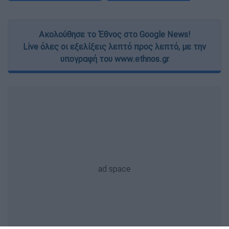
Ακολούθησε το Έθνος στο Google News!
Live όλες οι εξελίξεις λεπτό προς λεπτό, με την
υπογραφή του www.ethnos.gr