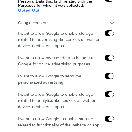
Personal Data that Is Unrelated with the
στο OPEN και αυτή η «κούρσα» θα σας μείνει
Purposes for which it was collected.
Opted Out
αξέχαστη!
Google consents
I want to allow Google to enable storage
related to advertising like cookies on web or
device identifiers in apps.
I want to allow my user data to be sent to
Google for online advertising purposes.
I want to allow Google to send me
personalized advertising.
I want to allow Google to enable storage
Διαβάστε ακόμη
related to analytics like cookies on web or
device identifiers in apps.
«Είχαν άδεια για τις Αλυκές,
προσγειώθηκαν στο... Σαρακήνικο:
I want to allow Google to enable storage
Προθεσμία να απολογηθούν ζήτησαν
related to functionality of the website or app.
χειριστής και ιδιοκτήτης