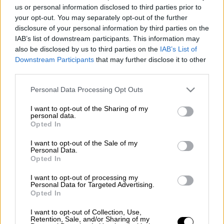
us or personal information disclosed to third parties prior to
Ο
Διονύσης Ατζαράκης
υποδέχεται στο
your opt-out. You may separately opt-out of the further
«
ΤΑXΙ
» την Κυριακή 17 Απριλίου στις 14:45
disclosure of your personal information by third parties on the
στο
OPEN
, τον
Λάμπρο Φισφή
και τον
Θωμά
IAB’s list of downstream participants. This information may
Ζάμπρα
, οι οποίοι παίζουν και στηρίζουν την
also be disclosed by us to third parties on the
IAB’s List of
Downstream Participants
that may further disclose it to other
«Κιβωτό του Κόσμου».
third parties.
Τρεις κωμικοί μαζί, σε ένα επεισόδιο γεμάτο
Please note that this website/app uses one or more Google
Personal Data Processing Opt Outs
γέλιο, ατάκες «φωτιά» και πολύ χιούμορ. Ο
services and may gather and store information including but
Διονύσης Ατζαράκης υποδέχεται τους
not limited to your visit or usage behaviour. You may click to
I want to opt-out of the Sharing of my
personal data.
grant or deny consent to Google and its third-party tags to
φίλους του, Λάμπρο Φισφή και Θωμά Ζάμπρα,
Opted In
use your data for below specified purposes in below Google
οι οποίοι δίνουν τον καλύτερό τους εαυτό
consent section.
I want to opt-out of the Sale of my
για να απαντήσουν σε όσες περισσότερες
Personal Data.
Opted In
ερωτήσεις μπορούν. Θα καταφέρουν να
συγκεντρωθούν και να απαντήσουν σωστά ή
I want to opt-out of processing my
Personal Data for Targeted Advertising.
θα κατέβουν στη μέση της διαδρομής;
Opted In
Το πιο διασκεδαστικό επεισόδιο του «ΤΑΧΙ»
I want to opt-out of Collection, Use,
Retention, Sale, and/or Sharing of my
έρχεται την Κυριακή 17 Απριλίου στις 14:45