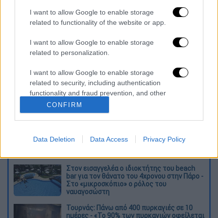
φαινόμενα - Πρόγνωση Μαρουσάκη
I want to allow Google to enable storage
Viral έγινε έλληνας πιλότος: «Το
related to functionality of the website or app.
πατήσαμε, το σκίσαμε, αλλά δεν είμαστε
I want to allow Google to enable storage
μάγοι, πιλότοι είμαστε»
related to personalization.
Διαβάστε ακόμη
I want to allow Google to enable storage
related to security, including authentication
O στρατηγός ήταν σχιζοφρενής, εμμονικός,
functionality and fraud prevention, and other
πλησίαζε τα 75 όταν τον αντάμωσε η δόξα –
user protection.
Εκείνος που άλλαξε την πορεία της
CONFIRM
Ιστορίας!
Ελισάβετ Κωνσταντινίδου στο ethnos.gr:
«Κάθε πόλεμος είναι ένας εμφύλιος, όλοι
Data Deletion
Data Access
Privacy Policy
είμαστε αδέλφια»
Στον εισαγγελέα ο ιδιοκτήτης του beach
bar για τον θάνατο του 4χρονου στην Πάρο -
Στο «μικροσκόπιο» ο ρόλος του
ναυαγοσώστη
Τουρνάς: Πάνω από 400 πυρκαγιές σε 10
ημέρες - «Το 90% των πυρκαγιών οφείλεται