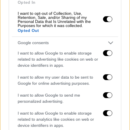
Opted In
πολιτιστικοί συντάκτες, αναλυτές, αλλά και
προσκεκλημένοι εστιάζουν και φωτίζουν τα
I want to opt-out of Collection, Use,
Retention, Sale, and/or Sharing of my
θέματα της επικαιρότητας.
Personal Data that Is Unrelated with the
Purposes for which it was collected.
Opted Out
ΟΛΕΣ ΟΙ ΕΙΔΗΣΕΙΣ
Google consents
Επιμένει στην επιθετική ρητορική η
Τουρκία: «Η Ελλάδα να μην επιχειρήσει
I want to allow Google to enable storage
ενέργειες που θα τη βάλουν σε
related to advertising like cookies on web or
device identifiers in apps.
μπελάδες», είπε ο Ακάρ
Σάλος με τη δήλωση του Μητροπολίτη
I want to allow my user data to be sent to
Χρυσόστομου για τους βιασμούς -
Google for online advertising purposes.
Αντιδράσεις από Κεραμέως και Κικίλια
I want to allow Google to send me
Εβδομάδα-σταθμός για την οικονομία:
personalized advertising.
Κλειδώνουν πακέτο ΔΕΘ και
δημοσιονομικός χώρος
I want to allow Google to enable storage
Καιρός: Στη δίνη κακοκαιρίας εξπρές η
related to analytics like cookies on web or
device identifiers in apps.
Ελλάδα: Πότε και που θα είναι έντονα τα