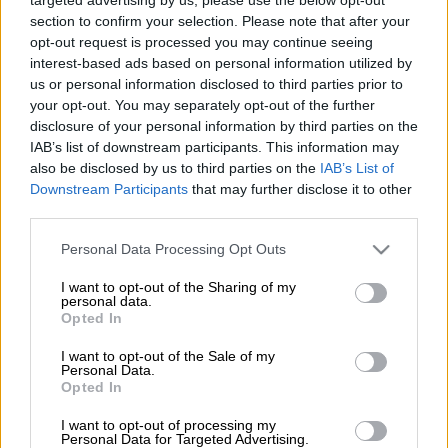
section to confirm your selection. Please note that after your
Ο
Κώστας Παπαχλιμίντζος
και η
Χριστίνα
opt-out request is processed you may continue seeing
interest-based ads based on personal information utilized by
Βίδου
ανανεώνουν το ραντεβού τους με
us or personal information disclosed to third parties prior to
τους τηλεθεατές, σε νέα ώρα,
6 με 10 το
your opt-out. You may separately opt-out of the further
πρωί
, με το τετράωρο ενημερωτικό
disclosure of your personal information by third parties on the
μαγκαζίνο «
Συνδέσεις
» που κάνει πρεμιέρα
IAB’s list of downstream participants. This information may
also be disclosed by us to third parties on the
IAB’s List of
τη Δευτέρα 5 Σεπτεμβρίου 2022 στην
ΕΡΤ1
Downstream Participants
that may further disclose it to other
και σε ταυτόχρονη μετάδοση στο ERTNEWS.
third parties.
Κάθε μέρα, από Δευτέρα έως Παρασκευή, ο
Please note that this website/app uses one or more Google
Personal Data Processing Opt Outs
Κώστας Παπαχλιμίντζος και η Χριστίνα
services and may gather and store information including but
not limited to your visit or usage behaviour. You may click to
I want to opt-out of the Sharing of my
Βίδου συνδέονται με την Ελλάδα και τον
personal data.
grant or deny consent to Google and its third-party tags to
κόσμο και μεταδίδουν ό,τι συμβαίνει και ό,τι
Opted In
use your data for below specified purposes in below Google
μας αφορά και επηρεάζει την
consent section.
I want to opt-out of the Sale of my
καθημερινότητά μας.
Personal Data.
Opted In
Μαζί τους, το δημοσιογραφικό επιτελείο
I want to opt-out of processing my
της ΕΡΤ, πολιτικοί, οικονομικοί, αθλητικοί,
Personal Data for Targeted Advertising.