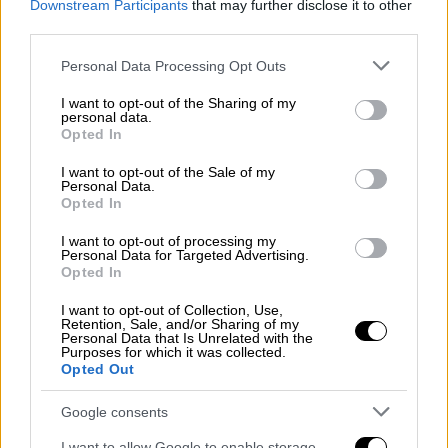
Downstream Participants
that may further disclose it to other
third parties.
Please note that this website/app uses one or more Google
Personal Data Processing Opt Outs
services and may gather and store information including but
Ο Θανάσης Αλευράς
που μας ξεσηκώνει με το
not limited to your visit or usage behaviour. You may click to
I want to opt-out of the Sharing of my
«Άρχισαν τα όργανα» και τραγουδάει με το
personal data.
grant or deny consent to Google and its third-party tags to
Opted In
δικό του μοναδικό τρόπο το «Βρέχει Φωτιά
use your data for below specified purposes in below Google
στη στράτα μου».
Ο Μέμος Μπεγνής
που
consent section.
I want to opt-out of the Sale of my
Personal Data.
δηλώνει τραγουδιστά «Θα πιω απόψε το
Opted In
Φεγγάρι» με «Μάτια Βουρκωμένα», ενώ στη
συνέχεια, με την
Αναστασία Παντούση
I want to opt-out of processing my
Personal Data for Targeted Advertising.
ντουέτο, επιβεβαιώνουν ότι «Η αγάπη θέλει
Opted In
δύο».
I want to opt-out of Collection, Use,
Retention, Sale, and/or Sharing of my
Η Άννα Κουτσαφτίκη μας μαγεύει με τη φωνή
Personal Data that Is Unrelated with the
Purposes for which it was collected.
της και μας αφιερώνει το « Έχω στενάχωρη
Opted Out
καρδιά» αλλά και το « Τόσα καλοκαίρια».
Google consents
Η Ευαγγελία Μουμούρη μαζί με τον Θανάση
I want to allow Google to enable storage