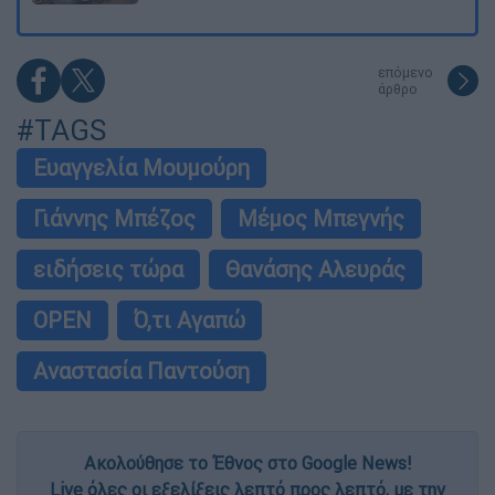
επόμενο
άρθρο
#TAGS
Ευαγγελία Μουμούρη
Γιάννης Μπέζος
Μέμος Μπεγνής
ειδήσεις τώρα
Θανάσης Αλευράς
OPEN
Ό,τι Αγαπώ
Αναστασία Παντούση
Ακολούθησε το Έθνος στο Google News!
Live όλες οι εξελίξεις λεπτό προς λεπτό, με την