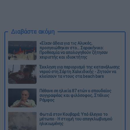
Διαβάστε ακόμη
«Είχαν άδεια για τις Αλυκές,
προσγειώθηκαν στο... Σαρακήνικο:
Προθεσμία να απολογηθούν ζήτησαν
χειριστής και ιδιοκτήτης
Έκκληση για περιορισμό της κατανάλωσης
νερού στη Σάρτη Χαλκιδικής - Ζητούν να
κλείσουν τα ντους στα beach bars
Πέθανε σε ηλικία 87 ετών ο σπουδαίος
συγγραφέας και φιλόσοφος, Στέλιος
Ράμφος
Φωτιά στον Κουβαρά: Υπό έλεγχο το
μέτωπο - Η στιγμή του απεγκλωβισμού
ηλικιωμένης