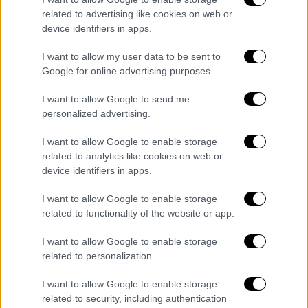
Αλευρά υποστηρίζει πως «Δεν υπάρχει
related to advertising like cookies on web or
ευτυχία» για να πει από κοινού με τον Γιάννη
device identifiers in apps.
Μπέζο «Ας πάει και το παλιάμπελο» πριν
I want to allow my user data to be sent to
μόνη της αναφωνήσει «Η δουλειά κάνει τους
Google for online advertising purposes.
άντρες». Για να καταλήξουμε στην Αναστασία
Παντούση που τραγουδάει «Του αγοριού
I want to allow Google to send me
απέναντι» και το «Βρέχει πάλι απόψε»
personalized advertising.
Φυσικά από την εκπομπή δεν λείπουν και οι
I want to allow Google to enable storage
related to analytics like cookies on web or
συναρπαστικές ιστορίες για τον ελληνικό
device identifiers in apps.
κινηματογράφο. Ο Γιάννης Μπέζος και οι
εκλεκτοί καλεσμένοι του αναφέρονται
I want to allow Google to enable storage
στους πρωταγωνιστές της εποχής,
related to functionality of the website or app.
σχολιάζουν εμβληματικές σκηνές και
I want to allow Google to enable storage
καταθέτουν την αγάπη και το θαυμασμό τους
related to personalization.
στις δημιουργίες εκείνης της εποχής. Με
χαρούμενη, ανεβαστική και χαλαρή διάθεση
I want to allow Google to enable storage
related to security, including authentication
μας παρασέρνουν στον μαγικό κόσμο του