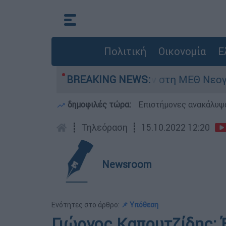
Πολιτική
Οικονομία
Ε
ημερών - Νοσηλευόταν στη ΜΕΘ Νεογνών
BREAKING NEWS:
M
δημοφιλές τώρα:
Επιστήμονες ανακάλυψα
┋
Τηλεόραση
┋
15.10.2022 12:20
Newsroom
Ενότητες στο άρθρο:
📌 Υπόθεση
Γιώργος Καπουτζίδης: 