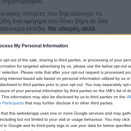
κινηματογράφου.
επίκαιρες ιστορίες που δημιούργησε το
ίδη, ένα αφήγημα που δίνει βήμα σε όλα
 απλόχερα ελπίδα.
Με ισχυρές, αλλά
νησης
, οι «Σέρρες» αποτελούν μια μικρή
ουργού, που μας οδηγεί να δούμε τη ζωή με
ocess My Personal Information
ν πραγματικότητα με ειλικρίνεια, ευγένεια
to opt-out of the sale, sharing to third parties, or processing of your per
formation for targeted advertising by us, please use the below opt-out s
r selection. Please note that after your opt-out request is processed y
eing interest-based ads based on personal information utilized by us or
disclosed to third parties prior to your opt-out. You may separately opt-
losure of your personal information by third parties on the IAB’s list of
ου Καπουτζίδη ορμά πάνω στα
. This information may also be disclosed by us to third parties on the
IA
άνει θρύψαλα
Participants
that may further disclose it to other third parties.
 that this website/app uses one or more Google services and may gath
including but not limited to your visit or usage behaviour. You may click 
 to Google and its third-party tags to use your data for below specifi
 «Το γράψιμο είναι κάτι που με