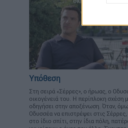
Υπόθεση
Στη σειρά «Σέρρες», ο ήρωας, ο Οδυσσ
οικογένειά του. Η περίπλοκη σχέση μ
οδηγήσει στην αποξένωση. Όταν, όμω
Οδυσσέα να επιστρέψει στις Σέρρες, 
στο ίδιο σπίτι, στην ίδια πόλη, πατέρ