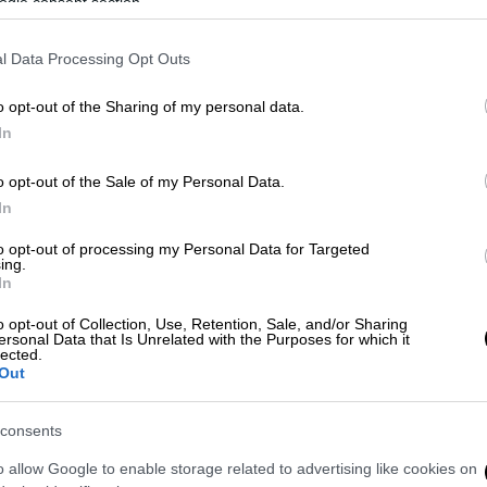
ogle consent section.
α χαρά»
l Data Processing Opt Outs
o opt-out of the Sharing of my personal data.
ε βασικό χαρακτήρα ένα άτομο με
In
o opt-out of the Sale of my Personal Data.
In
ζίδης μάς ταξιδεύει στην ιδιαίτερη
to opt-out of processing my Personal Data for Targeted
ing.
ηθεί με τον δικό του μοναδικό τρόπο, μια
In
ινό. Μεγάλο μέρος των γυρισμάτων της
o opt-out of Collection, Use, Retention, Sale, and/or Sharing
α Ελλάδα, αναδεικνύοντας διαφορετικές
ersonal Data that Is Unrelated with the Purposes for which it
lected.
πρωτότυπη μουσική της σειράς υπογράφει ο
Out
ε μοναδικό τρόπο τη νοσταλγική, γεμάτη
δη.
consents
ακοί δεσμοί; Πώς πλάθουν τις επιλογές και
o allow Google to enable storage related to advertising like cookies on