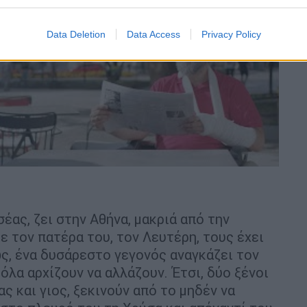
video
Data Deletion
Data Access
Privacy Policy
έας, ζει στην Αθήνα, μακριά από την
ε τον πατέρα του, τον Λευτέρη, τους έχει
ς, ένα δυσάρεστο γεγονός αναγκάζει τον
όλα αρχίζουν να αλλάζουν. Έτσι, δύο ξένοι
ας και γιος, ξεκινούν από το μηδέν να