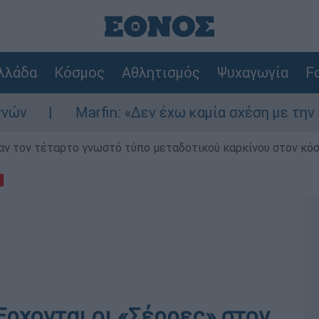
λλάδα
Κόσμος
Αθλητισμός
Ψυχαγωγία
Fo
arfin: «Δεν έχω καμία σχέση με την επίθεση» λ
ν τον τέταρτο γνωστό τύπο μεταδοτικού καρκίνου στον κό
Έρχονται οι «Σέρρες» στον