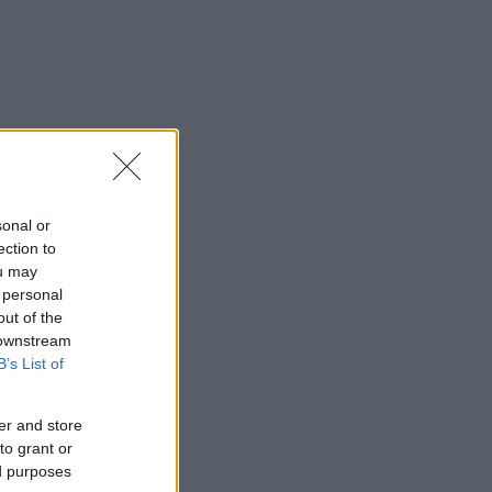
sonal or
ection to
ou may
 personal
out of the
 downstream
B’s List of
er and store
to grant or
ed purposes