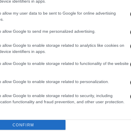
ολεμάμε ή όταν τους αποδεχόμαστε; Οι
evice identifiers in apps.
ό ταξίδι αυτογνωσίας και συμφιλίωσης,
o allow my user data to be sent to Google for online advertising
ουμε όλοι περπατήσει. Με ευαισθησία
s.
τιγμές γέλιου, διηγούνται μια ιστορία
 μας σημάδεψαν και δημιούργησαν αυτό που
to allow Google to send me personalized advertising.
εύονται, περιπλανώνται και επιστρέφουν
o allow Google to enable storage related to analytics like cookies on
νωρίσουν και να αποδεχτούν, τελικά, ο ένας
evice identifiers in apps.
ας θυμίσουν γιατί πάντα επιστρέφουμε στον
 για να φωτίσουν ότι, στην
o allow Google to enable storage related to functionality of the website
ετικά ίδιοι και ίδια διαφορετικοί.
o allow Google to enable storage related to personalization.
o allow Google to enable storage related to security, including
cation functionality and fraud prevention, and other user protection.
CONFIRM