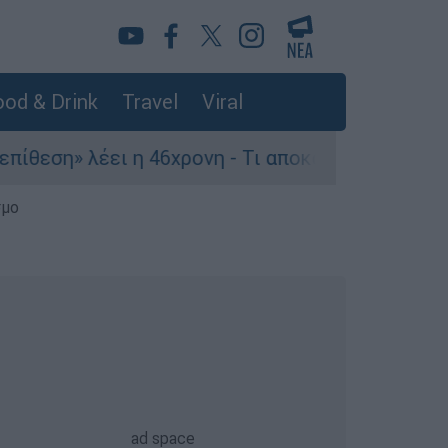
od & Drink
Travel
Viral
έει η 46χρονη - Τι αποκάλυψε στους αστυνομικού
σμο