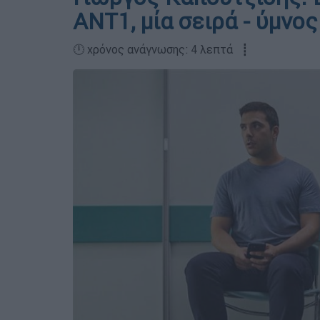
ΑΝΤ1, μία σειρά - ύμνο
🕛 χρόνος ανάγνωσης: 4 λεπτά ┋