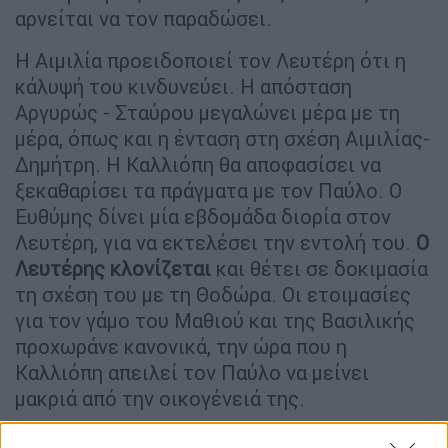
αρνείται να τον παραδώσει.
Η Αιμιλία προειδοποιεί τον Λευτέρη ότι η
κάλυψή του κινδυνεύει. Η απόσταση
Αργυρώς - Σταύρου μεγαλώνει μέρα με τη
μέρα, όπως και η ένταση στη σχέση Αιμιλίας-
Δημήτρη. Η Καλλιόπη θα αποφασίσει να
ξεκαθαρίσει τα πράγματα με τον Παύλο. Ο
Ευθύμης δίνει μία εβδομάδα διορία στον
Λευτέρη, για να εκτελέσει την εντολή του.
Ο
Λευτέρης κλονίζεται
και θέτει σε δοκιμασία
τη σχέση του με τη Θοδώρα. Οι ετοιμασίες
για τον γάμο του Μαθιού και της Βασιλικής
προχωράνε κανονικά, την ώρα που η
Καλλιόπη απειλεί τον Παύλο να μείνει
μακριά από την οικογένειά της.