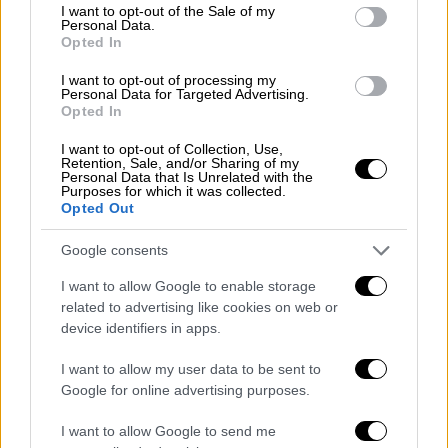
consent section.
I want to opt-out of the Sale of my
οποίος του εκμυστηρεύεται το ενδιαφέρον
Personal Data.
Opted In
του για τη Νάντια. Η κατάρρευση του παπα –
Μιχάλη ταράζει τους πάντες στο χωριό,
I want to opt-out of processing my
Personal Data for Targeted Advertising.
εκείνος, ωστόσο, αρνείται πεισματικά να
Opted In
πάει στο γιατρό. Η επίσκεψη του Αντώνη
I want to opt-out of Collection, Use,
στο σπίτι του, όμως, θα φέρει τον αστυνόμο
Retention, Sale, and/or Sharing of my
ξανά στην πόρτα του Μαθιού.
Personal Data that Is Unrelated with the
Purposes for which it was collected.
Opted Out
Η Ελεονώρα Ζουγανέλη ερμηνεύει το
τραγούδι της Αργυρώς
Google consents
I want to allow Google to enable storage
Το καινούργιο τραγούδι, το οποίο θα
related to advertising like cookies on web or
ακουστεί για πρώτη φορά στο
επεισόδιο 25
,
device identifiers in apps.
τη Δευτέρα 31 Οκτωβρίου, έρχεται να
προστεθεί στο σάουντρακ του «Σασμού», σε
I want to allow my user data to be sent to
Google for online advertising purposes.
μουσική Νίκου Τερζή και στίχους Γιάννη
Κοτσίρα, με τίτλο «
Το δωμάτιο βρίζω
». Έχει
I want to allow Google to send me