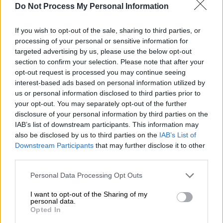
Do Not Process My Personal Information
If you wish to opt-out of the sale, sharing to third parties, or
processing of your personal or sensitive information for
targeted advertising by us, please use the below opt-out
video
section to confirm your selection. Please note that after your
opt-out request is processed you may continue seeing
interest-based ads based on personal information utilized by
us or personal information disclosed to third parties prior to
your opt-out. You may separately opt-out of the further
disclosure of your personal information by third parties on the
Η κατάρρευση του παπα Μιχάλη
IAB’s list of downstream participants. This information may
ταράζει τους πάντες στο χωριό
also be disclosed by us to third parties on the
IAB’s List of
Downstream Participants
that may further disclose it to other
Ο Σταύρος ζητά συγγνώμη από τη Μαρίνα για
third parties.
τη συμπεριφορά του, η σχέση του με την
Please note that this website/app uses one or more Google
Personal Data Processing Opt Outs
Αργυρώ ωστόσο, πάει από το κακό στο
services and may gather and store information including but
χειρότερο.
Ο Αστέρης ανακοινώνει στην
not limited to your visit or usage behaviour. You may click to
I want to opt-out of the Sharing of my
personal data.
grant or deny consent to Google and its third-party tags to
Αργυρώ ότι φεύγει για πάντα από το νησί
. Ο
Opted In
use your data for below specified purposes in below Google
Νικηφόρος τα ξαναβρίσκει με τον Μανόλη, ο