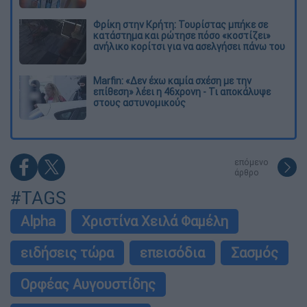
Φρίκη στην Κρήτη: Τουρίστας μπήκε σε
κατάστημα και ρώτησε πόσο «κοστίζει»
ανήλικο κορίτσι για να ασελγήσει πάνω του
Marfin: «Δεν έχω καμία σχέση με την
επίθεση» λέει η 46χρονη - Τι αποκάλυψε
στους αστυνομικούς
επόμενο
άρθρο
#TAGS
Alpha
Χριστίνα Χειλά Φαμέλη
ειδήσεις τώρα
επεισόδια
Σασμός
Ορφέας Αυγουστίδης