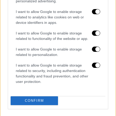
γραφτεί για την Αργυρώ (Χριστίνα Χειλά -
personalized advertising.
Φαμέλη) και το ερμηνεύει μοναδικά η
I want to allow Google to enable storage
Ελεονώρα Ζουγανέλη
.
related to analytics like cookies on web or
device identifiers in apps.
Σε αυτή τη φάση της ζωής της, η Αργυρώ
βιώνει μια εσωτερική ένταση, μια
I want to allow Google to enable storage
συναισθηματική αναστάτωση. Ο ψυχικός της
related to functionality of the website or app.
κόσμος έχει γίνει «κουβάρι» την άκρη του
I want to allow Google to enable storage
οποίου δεν μπορεί να βρει για να το
related to personalization.
ξεμπερδέψει. Ή μάλλον μπορεί αλλά δεν
θέλει, αφού με κανέναν τρόπο δεν
I want to allow Google to enable storage
related to security, including authentication
παραδέχεται στον εαυτό της ότι αγαπάει τον
functionality and fraud prevention, and other
Αστέρη, ότι ο Αστέρης είναι ο άνθρωπος της
user protection.
ζωής της.
Πέρα από τα αντιφατικά συναισθήματα που
CONFIRM
βιώνει και δεν μπορεί να τα διαχειριστεί,
έρχονται κι άλλες «μπόρες» στην ζωή της