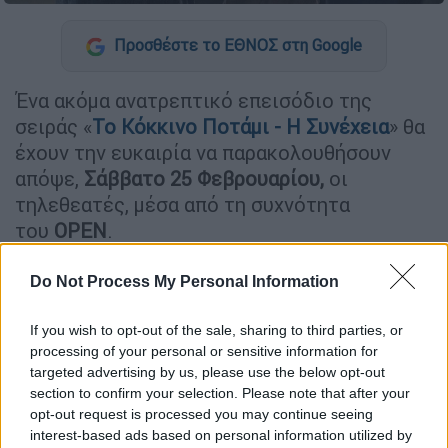
Προσθέστε το ΕΘΝΟΣ στη Google
Ένα ακόμα ανατρεπτικό επεισόδιο της
σειράς «
Το Κόκκινο Ποτάμι - Η Συνέχεια
» θα
έχουν την ευκαιρία να παρακολουθήσουν
απόψε,
Σάββατο 25 Φεβρουαρίου,
οι
τηλεθεατές, μέσα από τη συχνότητα
του
OPEN
.
Ο Ανδρέας προσφέρεται να βοηθήσει τον
Do Not Process My Personal Information
Νικολαΐδη να πάνε στην Τραπεζούντα και να
ψάξουν για την Ιφιγένεια, που είναι
If you wish to opt-out of the sale, sharing to third parties, or
αιχμάλωτη του Μουτασερίφη. Μετά την
processing of your personal or sensitive information for
targeted advertising by us, please use the below opt-out
κηδεία του Παντελή η ομάδα των δικών μας
section to confirm your selection. Please note that after your
βγαίνει από το Λοιμοκαθαρτήριο, για να
opt-out request is processed you may continue seeing
ξεκινήσουν την καινούργια ζωή. Πηγαίνουν
interest-based ads based on personal information utilized by