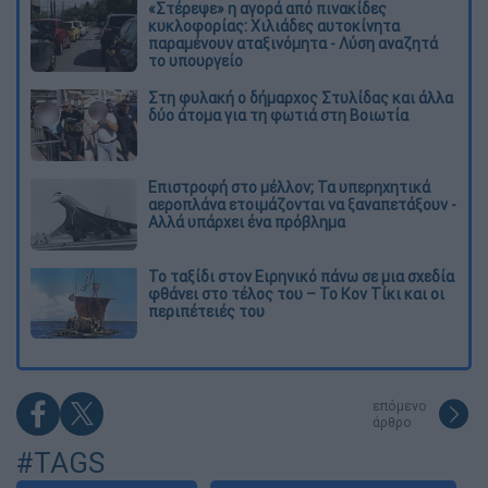
«Στέρεψε» η αγορά από πινακίδες
κυκλοφορίας: Χιλιάδες αυτοκίνητα
παραμένουν αταξινόμητα - Λύση αναζητά
το υπουργείο
Στη φυλακή ο δήμαρχος Στυλίδας και άλλα
δύο άτομα για τη φωτιά στη Βοιωτία
Επιστροφή στο μέλλον; Τα υπερηχητικά
αεροπλάνα ετοιμάζονται να ξαναπετάξουν -
Αλλά υπάρχει ένα πρόβλημα
Το ταξίδι στον Ειρηνικό πάνω σε μια σχεδία
φθάνει στο τέλος του – Το Κον Τίκι και οι
περιπέτειές του
επόμενο
άρθρο
#TAGS