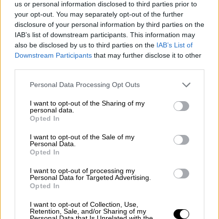
στην επιτροπεία να πάρουν έγγραφα και
us or personal information disclosed to third parties prior to
οδηγίες και ξεκινούν για ένα χωριό κοντά
your opt-out. You may separately opt-out of the further
disclosure of your personal information by third parties on the
στο Λαγκαδά.
IAB’s list of downstream participants. This information may
also be disclosed by us to third parties on the
IAB’s List of
Downstream Participants
that may further disclose it to other
third parties.
Please note that this website/app uses one or more Google
Personal Data Processing Opt Outs
services and may gather and store information including but
not limited to your visit or usage behaviour. You may click to
I want to opt-out of the Sharing of my
personal data.
grant or deny consent to Google and its third-party tags to
Opted In
use your data for below specified purposes in below Google
consent section.
I want to opt-out of the Sale of my
Personal Data.
Opted In
Ο Χριστοδούλου διαμαρτύρεται, που τον
I want to opt-out of processing my
Personal Data for Targeted Advertising.
παρακάμπτουν και τους αναλαμβάνει η
Opted In
Αγγελική. Στη Σαμψούντα ο Λάζος μαθαίνει
I want to opt-out of Collection, Use,
ότι η γυναίκα του έχει υποχρεωθεί να
Retention, Sale, and/or Sharing of my
Personal Data that Is Unrelated with the