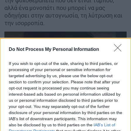
την ψυχοθεραπεία που δεν είναι ταμπού,
αλλά ένα μονοπάτι που μπορεί να μας
οδηγήσει στην αυτογνωσία, τη λύτρωση και
την ισορροπία.
Do Not Process My Personal Information
If you wish to opt-out of the sale, sharing to third parties, or
video
processing of your personal or sensitive information for
targeted advertising by us, please use the below opt-out
section to confirm your selection. Please note that after your
opt-out request is processed you may continue seeing
interest-based ads based on personal information utilized by
us or personal information disclosed to third parties prior to
your opt-out. You may separately opt-out of the further
Η Γιατρός (Μαρία Ναυπλιώτου) είναι μια
disclosure of your personal information by third parties on the
επιστήμονας αλλά και μια γυναίκα με
IAB’s list of downstream participants. This information may
also be disclosed by us to third parties on the
IAB’s List of
ενσυναίσθηση και βαθιά συναισθηματική