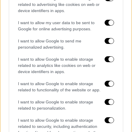
μια φωτεινή καθημερινότητα με στιγμές
related to advertising like cookies on web or
χαράς.
device identifiers in apps.
Τι θα δούμε στο τελευταίο επεισόδιο
I want to allow my user data to be sent to
Google for online advertising purposes.
Όταν η Καίτη αποφασίζει να εγκαταλείψει
I want to allow Google to send me
τον Λουκά για να γλιτώσει από τη ζωή που
personalized advertising.
κάνει μαζί του, βρίσκει δουλειά και
καταφύγιο στο εργαστήρι της κυρίας Ρένας.
I want to allow Google to enable storage
Η Ρένα με την καλοσύνη της κερδίζει την
related to analytics like cookies on web or
device identifiers in apps.
εμπιστοσύνη της Καίτης κι εκείνη της τα
λέει όλα. Συγχρόνως, γνωρίζει τον Φάνη, που
I want to allow Google to enable storage
είναι δίπλα της από την πρώτη στιγμή που
related to functionality of the website or app.
γεννιέται η μικρή Ναταλία και προσπαθεί να
I want to allow Google to enable storage
την πείσει να γίνουν οικογένεια.
related to personalization.
Ο Σάκης ο Μόρτης, μετά τον τραυματισμό
I want to allow Google to enable storage
του προσπαθώντας να σώσει την Ιουλία,
related to security, including authentication
συγκινεί τον Καίσαρα που δίνει τη