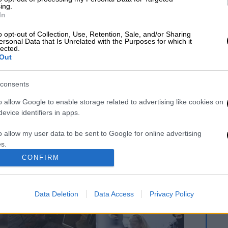
ing.
In
 το ΕΘΝΟΣ στη Google
o opt-out of Collection, Use, Retention, Sale, and/or Sharing
ersonal Data that Is Unrelated with the Purposes for which it
lected.
Out
ο
dailymedia.com.gr
consents
o allow Google to enable storage related to advertising like cookies on
evice identifiers in apps.
Φρίκη στην Κρήτη:
Marfin: «Δεν έχω
o allow my user data to be sent to Google for online advertising
Τουρίστας μπήκε
καμία σχέση με την
σε κατάστημα και
επίθεση» λέει η
s.
ρώτησε πόσο
46χρονη - Τι
CONFIRM
«κοστίζει» ανήλικο
αποκάλυψε στους
to allow Google to send me personalized advertising.
κορίτσι για να
αστυνομικούς
ασελγήσει πάνω
o allow Google to enable storage related to analytics like cookies on
του
Data Deletion
Data Access
Privacy Policy
evice identifiers in apps.
o allow Google to enable storage related to functionality of the website