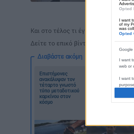
Advertis
Opted 
Προσθέστε
I want t
of my P
was col
Και στο τέλος τι έγινε; Τα βρήκαν!
Opted 
Δείτε το επικό βίντεο μ' ένα κλικ στ
Google 
Διαβάστε ακόμη
I want t
web or d
Επιστήμονες
Μουντιάλ 2026:
I want t
ανακάλυψαν τον
«Θα ανατινάξω τον
τέταρτο γνωστό
Μέσι με τέσσερις
purpose
τύπο μεταδοτικού
βόμβες» - Οι
καρκίνου στον
τρομοκρατικές
I want 
κόσμο
απειλές που
ερεύνησε το FBI
I want t
web or d
I want t