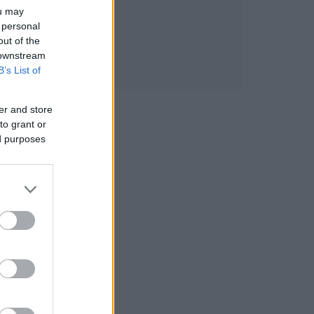
ou may
 personal
out of the
 downstream
B’s List of
er and store
to grant or
ed purposes