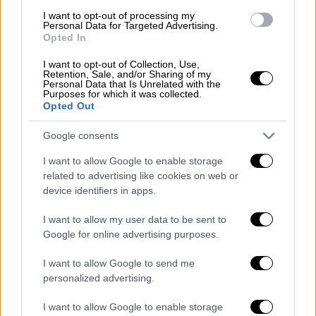
ο παράδεισός της θα δοκιμαστεί πολύ
I want to opt-out of processing my
Personal Data for Targeted Advertising.
σκληρά.
Opted In
Το πένθος για τον φόνο και η αγωνία
I want to opt-out of Collection, Use,
Retention, Sale, and/or Sharing of my
για την εύρεση του δολοφόνου
Personal Data that Is Unrelated with the
Purposes for which it was collected.
Opted Out
Το ημερολόγιο γράφει… 1969
. Η νεαρή
γιατρός με καταγωγή από τα Μάταλα της
Google consents
Κρήτης, Υπατία Αρχοντάκη, επιστρέφει μετά
I want to allow Google to enable storage
από καιρό στον τόπο της παιδικής της
related to advertising like cookies on web or
ηλικίας για να ανακοινώσει στην οικογένειά
device identifiers in apps.
της τα χαρμόσυνα νέα του επικείμενου
I want to allow my user data to be sent to
γάμου της με τον εκλεκτό της καρδιάς της
Google for online advertising purposes.
Γιώργο.
I want to allow Google to send me
Τα νέα αυτά γεμίζουν χαρά την οικογένεια
personalized advertising.
της και τις παιδικές της φίλες, τη Μαρία και
τη Ρηνιώ. Το ίδιο βράδυ, στην παραλία, στον
I want to allow Google to enable storage