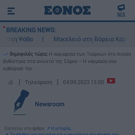
BREAKING NEWS:
τη Ψάθα
Μακελειό στη Βόρεια Καρολίνα ύσ
δημοφιλές τώρα:
Η κυριαρχία των Τούρκων στο Αιγαίο
βυθίστηκε στα ανοιχτά της Σάμου – Η ναυμαχία που
καθόρισε την...
┋
Τηλεόραση
┋
04.09.2023 15:00
Newsroom
Ενότητες στο άρθρο:
📌 Η ιστορία…
📌 Το πένθος για τον φόνο και η αγωνία για την εύρεση του