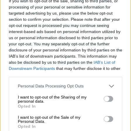
If you wish to opt-out of the sale, sharing to third parties, or
έρωτας που ξεκινά με πόνο και εμπόδια και
processing of your personal or sensitive information for
θα βρεθεί στο επίκεντρο μιας δίνης που θα
targeted advertising by us, please use the below opt-out
section to confirm your selection. Please note that after your
συμπαρασύρει στο πέρασμά της όλα όσα οι
opt-out request is processed you may continue seeing
ήρωές μας θεωρούσαν δεδομένα.
interest-based ads based on personal information utilized by
us or personal information disclosed to third parties prior to
your opt-out. You may separately opt-out of the further
disclosure of your personal information by third parties on the
IAB’s list of downstream participants. This information may
also be disclosed by us to third parties on the
IAB’s List of
Downstream Participants
that may further disclose it to other
third parties.
Please note that this website/app uses one or more Google
Personal Data Processing Opt Outs
services and may gather and store information including but
not limited to your visit or usage behaviour. You may click to
I want to opt-out of the Sharing of my
personal data.
grant or deny consent to Google and its third-party tags to
Opted In
use your data for below specified purposes in below Google
Σύντομα, με αφετηρία μια τραγική δολοφονία
consent section.
I want to opt-out of the Sale of my
που θα συνταράξει την περιοχή, αλλά
Personal Data.
Opted In
περισσότερο απ’ όλους την ίδια την Υπατία,