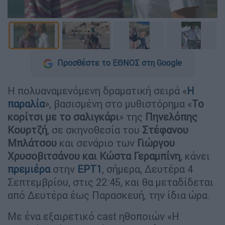
Προσθέστε το ΕΘΝΟΣ στη Google
Η πολυαναμενόμενη δραματική σειρά «
Η
παραλία
», βασισμένη στο μυθιστόρημα «
Το
κορίτσι με το σαλιγκάρι
» της
Πηνελόπης
Κουρτζή
, σε σκηνοθεσία του
Στέφανου
Μπλάτσου
και σενάριο των
Γιώργου
Χρυσοβιτσάνου και Κώστα Γεραμπίνη
, κάνει
πρεμιέρα
στην
ΕΡΤ1
, σήμερα, Δευτέρα 4
Σεπτεμβρίου, στις 22:45, και θα μεταδίδεται
από Δευτέρα έως Παρασκευή, την ίδια ώρα.
Με ένα εξαιρετικό cast ηθοποιών «Η