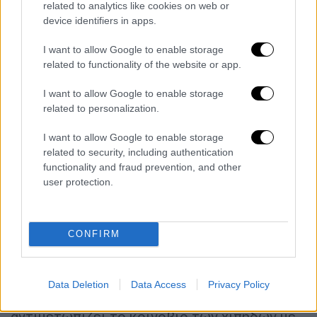
related to analytics like cookies on web or
παράδεισο της παιδικής της ηλικίας, κάτω
device identifiers in apps.
από ένα γεμάτο φεγγάρι, η Υπατία γνωρίζει
την περίεργη, αλλά και τόσο ζεστή και
I want to allow Google to enable storage
φιλόξενη κοινότητα των χίπις που
related to functionality of the website or app.
ετοιμάζεται για πάρτι. Καθώς το διονυσιακό
I want to allow Google to enable storage
πάρτι στην παραλία φτάνει στην κορύφωσή
related to personalization.
του, ένα τραγικό γεγονός θα έρθει για να
συνταράξει τη γαλήνη της περιοχής.
I want to allow Google to enable storage
related to security, including authentication
Το πένθος για τον φόνο και η αγωνία για την
functionality and fraud prevention, and other
user protection.
εύρεση του δολοφόνου έχει συνταράξει το
χωριό των Ματάλων, αλλά περισσότερο απ’
όλους την ίδια την Υπατία. Οι κάτοικοι του
CONFIRM
χωριού δείχνουν σοκαρισμένοι από το
γεγονός, καθώς ένας τέτοιος φόνος είναι
πρωτόγνωρος για το μέρος. Η μικρή
Data Deletion
Data Access
Privacy Policy
κοινότητα των Ματάλων αρχίζει ν'
αντιμετωπίζει το κοινόβιο των χίπηδων με