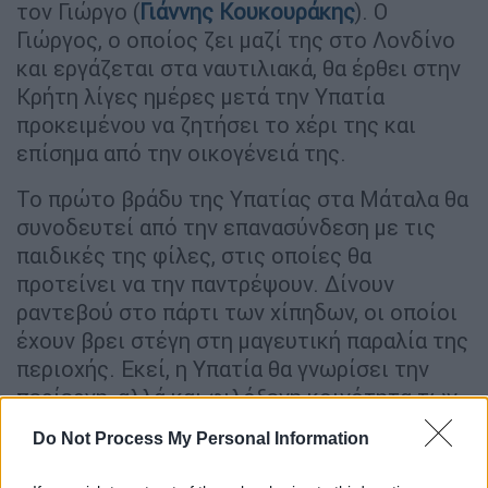
τον Γιώργο (
Γιάννης Κουκουράκης
). Ο
Γιώργος, ο οποίος ζει μαζί της στο Λονδίνο
και εργάζεται στα ναυτιλιακά, θα έρθει στην
Κρήτη λίγες ημέρες μετά την Υπατία
προκειμένου να ζητήσει το χέρι της και
επίσημα από την οικογένειά της.
Το πρώτο βράδυ της Υπατίας στα Μάταλα θα
συνοδευτεί από την επανασύνδεση με τις
παιδικές της φίλες, στις οποίες θα
προτείνει να την παντρέψουν. Δίνουν
ραντεβού στο πάρτι των χίπηδων, οι οποίοι
έχουν βρει στέγη στη μαγευτική παραλία της
περιοχής. Εκεί, η Υπατία θα γνωρίσει την
περίεργη, αλλά και φιλόξενη κοινότητα των
«παιδιών των λουλουδιών», μέλος της
Do Not Process My Personal Information
οποίας είναι και ο Χάρι (
Δημήτρης
Μοθωναίος
). Ανάμεσά τους θα γεννηθεί ένας