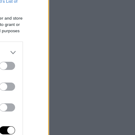
B’s List of
er and store
to grant or
ed purposes