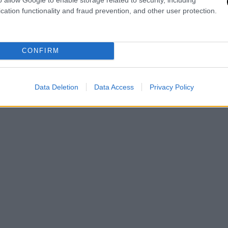
 Οι καταστάσεις μεταστρέφουν τις
cation functionality and fraud prevention, and other user protection.
ή, δε, που απειλούνται δικά τους
ν τον εαυτό τους και να πάρουν αποφάσεις
 επιστροφή!
CONFIRM
Data Deletion
Data Access
Privacy Policy