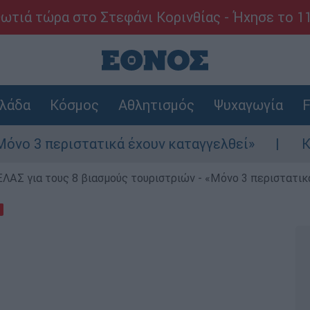
ωτιά τώρα στο Στεφάνι Κορινθίας - Ήχησε το 1
λάδα
Κόσμος
Αθλητισμός
Ψυχαγωγία
F
στατικά έχουν καταγγελθεί»
Κόλαφος ΟΟΣΑ
ΕΛΑΣ για τους 8 βιασμούς τουριστριών - «Μόνο 3 περιστατικ