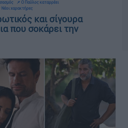
ο σασμός
📌 Ο Παύλος καταρρέει
 Νέοι χαρακτήρες
ρωτικός και σίγουρα
ια που σοκάρει την