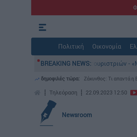
Φ
Πολιτική
Οικονομία
Ελ
ια τους 8 βιασμούς τουριστριών - «Μόνο 3 περι
BREAKING NEWS:
δημοφιλές τώρα:
Ζάκυνθος: Τι απαντά η 
┋
Τηλεόραση
┋
22.09.2023 12:50
Newsroom