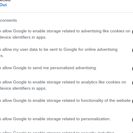
Out
consents
o allow Google to enable storage related to advertising like cookies on
 ο σασμός
evice identifiers in apps.
o allow my user data to be sent to Google for online advertising
ήρωες της σειράς με νέες προκλήσεις,
s.
μοίρα παίζει άσχημα παιχνίδια στο χωριό
ίσκονται σ' ένα κρίσιμο σημείο της ζωής
to allow Google to send me personalized advertising.
σ’ αυτή την μοίρα και να ξεπεράσουν τα
αι όλο και περισσότερο στις ψυχές τους. Οι
o allow Google to enable storage related to analytics like cookies on
evice identifiers in apps.
ρκώς. Νέα πρόσωπα έρχονται σαν σκιά,
οδίσουν την συμφιλίωση, ενώ
οι Ερινύες για
o allow Google to enable storage related to functionality of the website
έ, ξυπνούν το χειρότερο πρόσωπο της
ς και απώλειες
.
o allow Google to enable storage related to personalization.
το φως με το σκοτάδι και τα όνειρα
o allow Google to enable storage related to security, including