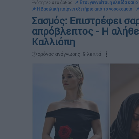
Ενότητες στο άρθρο:
📌 Ετσι γεννιέται η ελπίδα και 
📌 Η Βασιλική παίρνει εξιτήριο από το νοσοκομείο

Σασμός: Επιστρέφει σα
απρόβλεπτος - Η αλήθε
Καλλιόπη
🕛 χρόνος ανάγνωσης: 9 λεπτά ┋