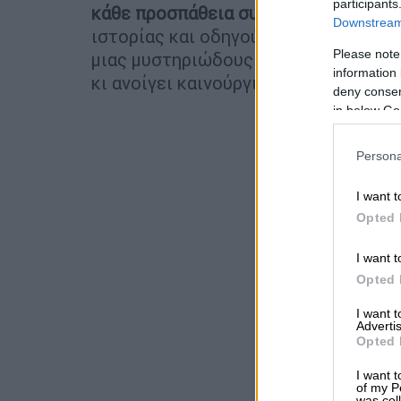
participants
κάθε προσπάθεια συμφιλίωσης
, ενώ 
Downstream 
ιστορίας και οδηγούν τη δράση στην
Please note
μιας μυστηριώδους γυναίκας, της
Εύ
information 
κι ανοίγει καινούργια κεφάλαια…
deny consent
in below Go
Persona
I want t
Opted 
I want t
Opted 
I want 
Advertis
Opted 
I want t
of my P
was col