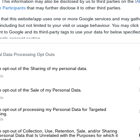
. This information may also be disclosed by us to third parties on the
IA
νέα γεγονότα κινούν τον ιμάντα της
Participants
that may further disclose it to other third parties.
 απόλυτη κορύφωση! Παράλληλα, η εμφάνιση
 that this website/app uses one or more Google services and may gath
ας Αβραμίδη
, δημιουργεί νέες συγκρούσεις
including but not limited to your visit or usage behaviour. You may click 
 to Google and its third-party tags to use your data for below specifi
ogle consent section.
l Data Processing Opt Outs
o opt-out of the Sharing of my personal data.
In
o opt-out of the Sale of my Personal Data.
In
to opt-out of processing my Personal Data for Targeted
ing.
In
o opt-out of Collection, Use, Retention, Sale, and/or Sharing
ersonal Data that Is Unrelated with the Purposes for which it
lected.