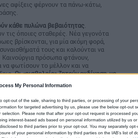
νες αφίξεις φέρνουν τα πάνω-κάτω,
ράσης.
ούν κάθε πυλώνα βεβαιότητας
.
ν τις όποιες σταθερές. Νέα γεγονότα
ωες βρίσκονται, για μία ακόμη φορά,
 συναισθήματά τους και καλούνται να
. Καινούργια πρόσωπα φτάνουν,
α να φωτίσουν το μέλλον και να
ξεις.
Οι «εισβολείς» ζητούν εκδίκηση, με
ocess My Personal Information
ιστοι, νικημένοι απέναντι στην μοίρα όπως
to opt-out of the sale, sharing to third parties, or processing of your per
γάπη, έρωτας. Χαρά, πόνος, συγκίνηση,
formation for targeted advertising by us, please use the below opt-out s
 στο φινάλε απομένει ν' αποδειχθεί ή όχι το
r selection. Please note that after your opt-out request is processed y
ία συνεχίζεται… με τον κύκλο της
eing interest-based ads based on personal information utilized by us or
ών, των Βρουλάκηδων και των
disclosed to third parties prior to your opt-out. You may separately opt-
losure of your personal information by third parties on the IAB’s list of
Η άφιξη του Αντρέα Βρουλάκη δυναμιτίζει