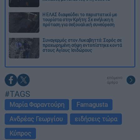
Η ΕΛΑΣ διαψεύδει το περιστατικό με
τουρίστα στην Κρήτη: Σε ενήλικη η
πρόταση για σεξουαλική συνεύρεση
Συναγερμός στον Λυκαβηττό: Σορός σε
προχωρημένη σήψη εντοπίστηκε κοντά
στους Αγίους Ισιδώρους
επόμενο
άρθρο
#TAGS
Μαρία Φαραντούρη
Famagusta
Ανδρέας Γεωργίου
ειδήσεις τώρα
Κύπρος