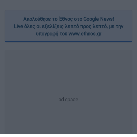
Ακολούθησε το Έθνος στο Google News!
Live όλες οι εξελίξεις λεπτό προς λεπτό, με την
υπογραφή του www.ethnos.gr