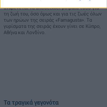
λογαριασμό μια διεθνούς πλατφόρμας,
αναμένεται να αποδειχθεί μοιραία τόσο για
τη ζωή του, όσο όμως και για τις ζωές όλων
των ηρώων της σειράς «Famagusta». Τα
γυρίσματα της σειράς έχουν γίνει σε Κύπρο,
Αθήνα και Λονδίνο.
Τα τραγικά γεγονότα