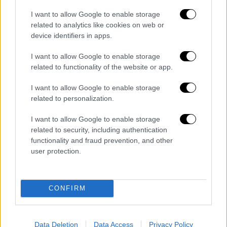
Η ιστορία
I want to allow Google to enable storage
Ένα ζευγάρι νέων ανθρώπων (εκείνη 17 και
related to analytics like cookies on web or
εκείνος 19 ετών) χάνει την ημέρα της
device identifiers in apps.
εισβολής το τριών μηνών μωρό του. Οι ίδιοι
I want to allow Google to enable storage
αναγκάζονται να εγκαταλείψουν τον τόπο
related to functionality of the website or app.
τους, χάνοντας παράλληλα και κάθε ελπίδα
I want to allow Google to enable storage
να βρεθεί το μωρό τους. Ένα βρέφος
related to personalization.
κατάφερε μέσα στο εφιαλτικό σκηνικό του
πολέμου να επιβιώσει και σήμερα είναι ένας
I want to allow Google to enable storage
πενηντάχρονος άντρας που τον
related to security, including authentication
functionality and fraud prevention, and other
παρακολουθούμε να ζει τη δική του ζωή στο
user protection.
Λονδίνο, παράλληλα με εκείνη της
οικογένειας του, στην Κύπρο, που αγνοεί την
τύχη του.
CONFIRM
Η επιστροφή του αγνοούμενου γιου στην
πατρίδα του, με αφορμή ένα ντοκιμαντέρ για
Data Deletion
Data Access
Privacy Policy