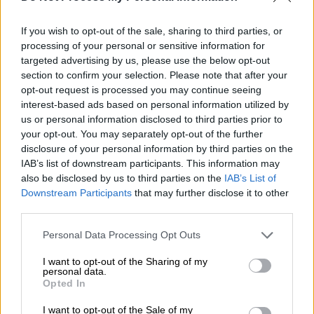
If you wish to opt-out of the sale, sharing to third parties, or
processing of your personal or sensitive information for
Famagusta είναι η φράγκικη ονομασία για
targeted advertising by us, please use the below opt-out
την Αμμόχωστο, πρωτεύουσα της ομώνυμης
section to confirm your selection. Please note that after your
επαρχίας της Κύπρου. Πρόκειται για
opt-out request is processed you may continue seeing
παραφθορά της ελληνικής ονομασίας
interest-based ads based on personal information utilized by
us or personal information disclosed to third parties prior to
Αμμόχωστος (χωμένη στην άμμο) που
your opt-out. You may separately opt-out of the further
απαντάται από τον 4ο μ.Χ. αιώνα. Πενήντα
disclosure of your personal information by third parties on the
χρόνια τώρα, η Αμμόχωστος μοιάζει με
IAB’s list of downstream participants. This information may
ανοιχτή πληγή, περιβάλει χιλιάδες
also be disclosed by us to third parties on the
IAB’s List of
ανθρώπινες ιστορίες ενός τόπου που
Downstream Participants
that may further disclose it to other
third parties.
έσβησε από τον χάρτη και όμως κρύβει
ακόμη ένα κομμάτι από την ψυχή όσων την
Please note that this website/app uses one or more Google
Personal Data Processing Opt Outs
services and may gather and store information including but
άφησαν πίσω τους.
not limited to your visit or usage behaviour. You may click to
I want to opt-out of the Sharing of my
personal data.
grant or deny consent to Google and its third-party tags to
Μέσα από 24 επεισόδια, η σειρά καταγράφει
Opted In
use your data for below specified purposes in below Google
από την αρχή τα τραγικά γεγονότα από το
consent section.
I want to opt-out of the Sale of my