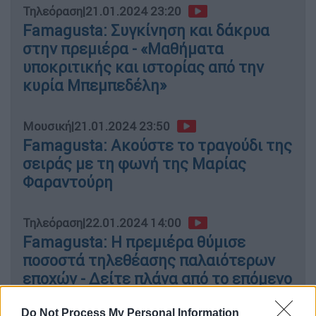
Τηλεόραση
|
21.01.2024 23:20
Famagusta: Συγκίνηση και δάκρυα
στην πρεμιέρα - «Μαθήματα
υποκριτικής και ιστορίας από την
κυρία Μπεμπεδέλη»
Μουσική
|
21.01.2024 23:50
Famagusta: Ακούστε το τραγούδι της
σειράς με τη φωνή της Μαρίας
Φαραντούρη
Τηλεόραση
|
22.01.2024 14:00
Famagusta: Η πρεμιέρα θύμισε
ποσοστά τηλεθέασης παλαιότερων
εποχών - Δείτε πλάνα από το επόμενο
συγκινητικό επεισόδιο
Do Not Process My Personal Information