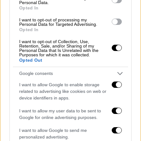
ξημέρωμα που η ζωή των πρωταγωνιστών,
Personal Data.
σχεδόν παιδιά τότε, άλλαξε για πάντα. Το
Opted In
σενάριο υπογράφει η Βάνα Δημητρίου. Στην
I want to opt-out of processing my
έρευνα αληθινών ιστοριών των
Personal Data for Targeted Advertising.
Opted In
αγνοουμένων ο Δημήτρης Τοκαρής και
σύμβουλος δραματουργικής εξέλιξης, ο
I want to opt-out of Collection, Use,
Retention, Sale, and/or Sharing of my
Κώστας Καπώνης.
Personal Data that Is Unrelated with the
Purposes for which it was collected.
Opted Out
Google consents
I want to allow Google to enable storage
related to advertising like cookies on web or
device identifiers in apps.
I want to allow my user data to be sent to
Google for online advertising purposes.
I want to allow Google to send me
personalized advertising.