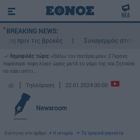
BREAKING NEWS:
 πριν τις βροχές
Συναγερμός στον Λυκαβ
δημοφιλές τώρα:
«Θέλω τον πατέρα μου»: 27χρονη
παρέσυρε νύφη λίγες ώρες μετά το γάμο της και ζητούσε
να πάει σπίτι...
┋
Τηλεόραση
┋
22.01.2024 00:00
Newsroom
Ενότητες στο άρθρο:
📌 Η ιστορία
📌 Τα τραγικά γεγονότα