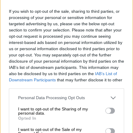
Ενας ευφυής οικοδεσπότης με χιούμορ και
ανεξάντλητη θετική ενέργεια είναι ό,τι
If you wish to opt-out of the sale, sharing to third parties, or
processing of your personal or sensitive information for
χρειαζόμαστε για να περάσουμε καλά. Ο
targeted advertising by us, please use the below opt-out
Φάνης Λαμπρόπουλος
είναι ο παρουσιαστής
section to confirm your selection. Please note that after your
του «
My Man Can
» που θα ξεκινήσει να
opt-out request is processed you may continue seeing
προβάλλεται σύντομα, στον
ΣΚΑΪ
.
interest-based ads based on personal information utilized by
us or personal information disclosed to third parties prior to
Ο δημοφιλής κωμικός ηθοποιός,
your opt-out. You may separately opt-out of the further
disclosure of your personal information by third parties on the
παρουσιαστής και ραδιοφωνικός παραγωγός,
IAB’s list of downstream participants. This information may
επιστρέφει στην τηλεόραση και αναλαμβάνει
also be disclosed by us to third parties on the
IAB’s List of
την παρουσίαση του διασκεδαστικού game
Downstream Participants
that may further disclose it to other
show «My Man Can».
third parties.
Please note that this website/app uses one or more Google
Στο... μικροσκόπιό του, ζευγάρια που
Personal Data Processing Opt Outs
services and may gather and store information including but
πιστεύουν ότι γνωρίζουν τα πάντα ο ένας
not limited to your visit or usage behaviour. You may click to
I want to opt-out of the Sharing of my
για τον άλλον. Θα κάνει ό,τι μπορεί για ν'
personal data.
grant or deny consent to Google and its third-party tags to
Opted In
αποκαλύψει το αδύνατο σημείο τους.
use your data for below specified purposes in below Google
consent section.
I want to opt-out of the Sale of my