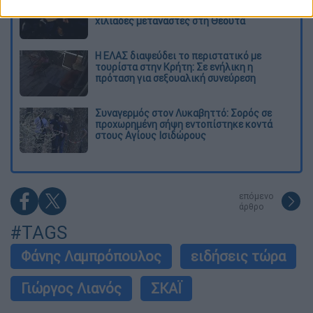
θερμοκρασίες»: Σε δραματικές συνθήκες
χιλιάδες μετανάστες στη Θέουτα
Η ΕΛΑΣ διαψεύδει το περιστατικό με
τουρίστα στην Κρήτη: Σε ενήλικη η
πρόταση για σεξουαλική συνεύρεση
Συναγερμός στον Λυκαβηττό: Σορός σε
προχωρημένη σήψη εντοπίστηκε κοντά
στους Αγίους Ισιδώρους
επόμενο
άρθρο
#TAGS
Φάνης Λαμπρόπουλος
ειδήσεις τώρα
Γιώργος Λιανός
ΣΚΑΪ