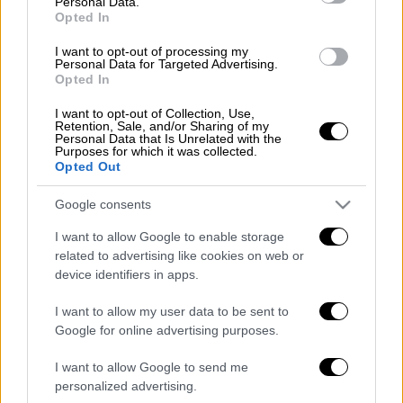
Personal Data.
Opted In
I want to opt-out of processing my
Personal Data for Targeted Advertising.
Opted In
video
I want to opt-out of Collection, Use,
Retention, Sale, and/or Sharing of my
Personal Data that Is Unrelated with the
Purposes for which it was collected.
Opted Out
Google consents
Ο Φάνης Λαμπρόπουλος
θα δημιουργήσει την
I want to allow Google to enable storage
κατάλληλη ατμόσφαιρα #not
για τα ζευγάρια
related to advertising like cookies on web or
και ετοιμάζεται να μας χαρίσει μοναδικές
device identifiers in apps.
στιγμές. Θυμίζουμε ότι το 2018, την
I want to allow my user data to be sent to
παρουσίαση είχε αναλάβει ο
Γιώργος
Google for online advertising purposes.
Λιανός
.
I want to allow Google to send me
personalized advertising.