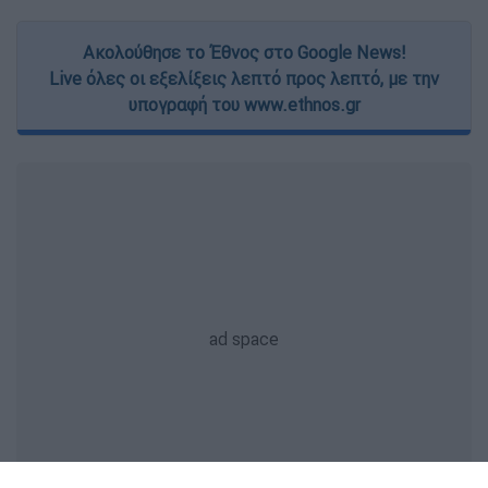
Ακολούθησε το Έθνος στο Google News!
Live όλες οι εξελίξεις λεπτό προς λεπτό, με την
υπογραφή του www.ethnos.gr