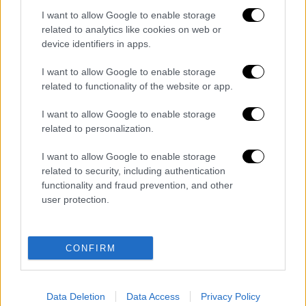
I want to allow Google to enable storage
Τα σχολιά σας δημοσιεύονται άμεσα με δική σας ευθύνη. Το
ΕΘΝΟΣ θα παρεμβαίνει και τα προσβλητικά σχόλια θα
related to analytics like cookies on web or
διαγράφονται
device identifiers in apps.
I want to allow Google to enable storage
related to functionality of the website or app.
I want to allow Google to enable storage
related to personalization.
I want to allow Google to enable storage
related to security, including authentication
καταχώρηση
functionality and fraud prevention, and other
user protection.
Διαβάστε ακόμη
Kadebostany στο ethnos.gr: «Κάποτε
CONFIRM
πίστευα ότι το να είσαι outsider ήταν
αδυναμία, τώρα το βλέπω ως δύναμη»
Data Deletion
Data Access
Privacy Policy
«Χωρίς σκηνές και κουβέρτες σε ακραίες