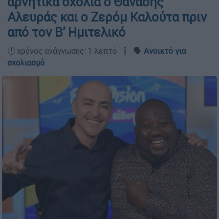
αρνητικά σχόλια ο Θανάσης
Αλευράς και ο Ζερόμ Καλούτα πριν
από τον Β’ Ημιτελικό
🕛 χρόνος ανάγνωσης: 1 λεπτό ┋ 🗣️
Ανοικτό για
σχολιασμό