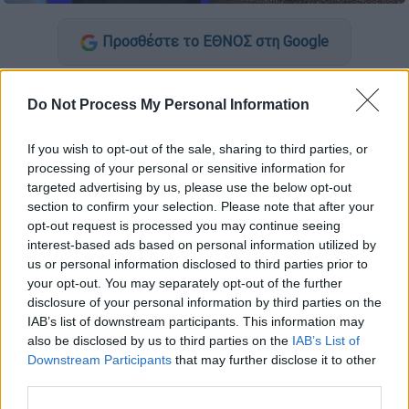
Προσθέστε το ΕΘΝΟΣ στη Google
Τον Β' Ημιτελικό σχολίασαν οι
Θανάσης
Do Not Process My Personal Information
Αλευράς και Ζερόμ Καλούτα,
καθώς είναι τα
δυο πρόσωπα που έχουν αναλάβει να
If you wish to opt-out of the sale, sharing to third parties, or
παρουσιάσουν τη φετινή
Eurovision
, χωρίς
processing of your personal or sensitive information for
όμως να καταφέρουν να αποσπάσουν
targeted advertising by us, please use the below opt-out
section to confirm your selection. Please note that after your
ιδιαίτερα θετικές κριτικές, ήδη από τον Α’
opt-out request is processed you may continue seeing
Ημιτελικό.
interest-based ads based on personal information utilized by
us or personal information disclosed to third parties prior to
Τα αρνητικά σχόλια για τους δυο τους, ήδη
your opt-out. You may separately opt-out of the further
από τον πρώτο Ημιτελικό ήταν πολλά, κι
disclosure of your personal information by third parties on the
εκείνοι απάντησαν με τον δικό τους τρόπο
IAB’s list of downstream participants. This information may
με τις δηλώσεις που έκαναν στην εκπομπή
also be disclosed by us to third parties on the
IAB’s List of
Downstream Participants
that may further disclose it to other
Eurovision night
το βράδυ της Πέμπτης 9/5,
third parties.
λίγο πριν την έναρξη του Β’ Ημιτελικού.