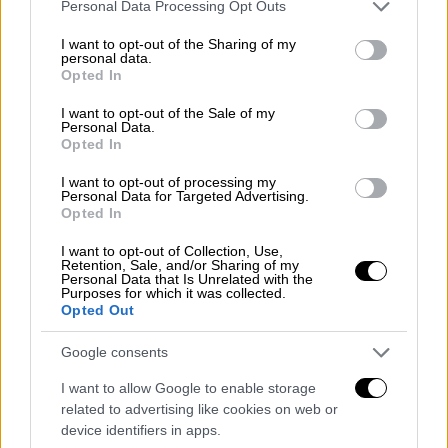
Please note that this website/app uses one or more Google
Personal Data Processing Opt Outs
«Η Μαρίνα, όσες μέρες είμαστε και εμείς
services and may gather and store information including but
not limited to your visit or usage behaviour. You may click to
I want to opt-out of the Sharing of my
εδώ, βλέπουμε ότι την αγαπάει ο κόσμος,
personal data.
grant or deny consent to Google and its third-party tags to
την έχει ξεχωρίσει. Μάλιστα, έχουν
Opted In
use your data for below specified purposes in below Google
αναφερθεί σε αυτή ως την avant garde ethnic
consent section.
I want to opt-out of the Sale of my
συμμετοχή και ως έναν από τους πιο
Personal Data.
Opted In
ωραίους δεικτικούς στίχους της Eurovision,
ο οποίος είναι “I’m gonna do it my way”, “θα
I want to opt-out of processing my
Personal Data for Targeted Advertising.
το κάνω με τον δικό μου τρόπο” δηλαδή»
Opted In
ανέφερε αρχικά ο Θανάσης Αλευράς
I want to opt-out of Collection, Use,
δίνοντας πάσα στον
Ζερόμ Καλούτα,
o
Retention, Sale, and/or Sharing of my
οποίος ανέφερε: «Όπως και η ΕΡΤ το κάνει
Personal Data that Is Unrelated with the
Purposes for which it was collected.
με τον δικό της τρόπο που έχει πάρει εμάς.
Opted Out
Και γενικά όλα γίνονται με έναν καινούργιο
Google consents
τρόπο φέτος. Νομίζω θα μας βγάλει σε
καλό».
I want to allow Google to enable storage
related to advertising like cookies on web or
device identifiers in apps.