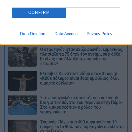
CONFIRM
καταχώρηση
Data Deletion
Data Access
Privacy Policy
Διαβάστε ακόμη
O στρατηγός ήταν σχιζοφρενής, εμμονικός,
πλησίαζε τα 75 όταν τον αντάμωσε η δόξα –
Εκείνος που άλλαξε την πορεία της
Ιστορίας!
Ελισάβετ Κωνσταντινίδου στο ethnos.gr:
«Κάθε πόλεμος είναι ένας εμφύλιος, όλοι
είμαστε αδέλφια»
Στον εισαγγελέα ο ιδιοκτήτης του beach
bar για τον θάνατο του 4χρονου στην Πάρο -
Στο «μικροσκόπιο» ο ρόλος του
ναυαγοσώστη
Τουρνάς: Πάνω από 400 πυρκαγιές σε 10
ημέρες - «Το 90% των πυρκαγιών οφείλεται
σε αμέλεια»