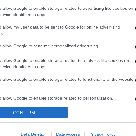
άλιου, Ήρα Ορχάνη, Αναστασία
o allow Google to enable storage related to advertising like cookies on
, Κωνσταντίνος Μακρής, Παναγιώτης
evice identifiers in apps.
Παπαδάτος, Μπάμπης Γεωργάτος, Δημήτρης
o allow my user data to be sent to Google for online advertising
Χατζηαναστασίου, Κώστας Τζουμάκας,
s.
ούλης, Δημήτρης Ζήσιμος, Βόιτεκ
to allow Google to send me personalized advertising.
o allow Google to enable storage related to analytics like cookies on
evice identifiers in apps.
. Το ΕΘΝΟΣ θα παρεμβαίνει και τα προσβλητικά σχόλια θα
o allow Google to enable storage related to functionality of the website
o allow Google to enable storage related to personalization.
o allow Google to enable storage related to security, including
CONFIRM
cation functionality and fraud prevention, and other user protection.
Data Deletion
Data Access
Privacy Policy