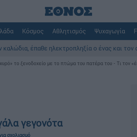
λάδα
Κόσμος
Αθλητισμός
Ψυχαγωγία
F
α, έπαθε ηλεκτροπληξία ο ένας και τον άφησαν 
χυρό» το ξενοδοχείο με το πτώμα του πατέρα του - Τι τον «
γάλα γεγονότα
για σχολιασμό