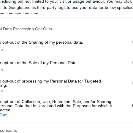
including but not limited to your visit or usage behaviour. You may click 
 to Google and its third-party tags to use your data for below specifi
ogle consent section.
l Data Processing Opt Outs
 το ΕΘΝΟΣ στη Google
o opt-out of the Sharing of my personal data.
In
φιαλτική πυρκαγιά της Αττικής, το
OΡΕΝ
ών. Με
24ωρη κάλυψη
των εξελίξεων σε όλα
o opt-out of the Sale of my Personal Data.
 δημοσιογραφικού και τεχνικού μηχανισμού
In
παρουσιαστών (Εύα Αντωνοπούλου, Νίκος
to opt-out of processing my Personal Data for Targeted
καιρινή τους άδεια, όπως και η Μίνα
ing.
In
o opt-out of Collection, Use, Retention, Sale, and/or Sharing
όρο 8% και το κεντρικό δελτίο 9%
. Η
ersonal Data that Is Unrelated with the Purposes for which it
lected.
ιώργος Κρατημένος), ξεπέρασε και το 19%
Out
ανό δελτίο (Ευλαμπία Ρέβη) το 9,5%.
consents
Ματίνα Παπαδέα, Γιάννης Ζιάκας, Μαρία