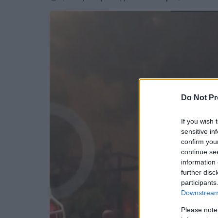
Do Not Pr
If you wish 
sensitive in
confirm you
continue se
information 
further disc
participants
Downstream 
Please note