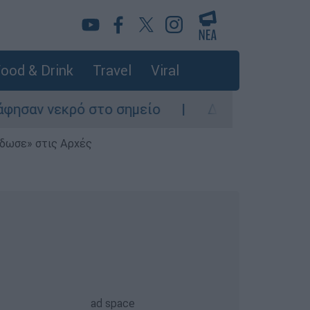
ood & Drink
Travel
Viral
νεκρό στο σημείο
Δίωξη για ανθρωποκτονί
έδωσε» στις Αρχές