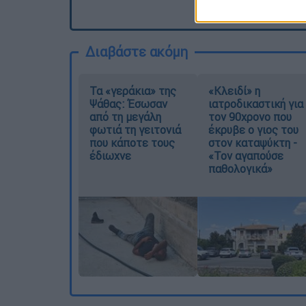
Διαβάστε ακόμη
Τα «γεράκια» της
«Κλειδί» η
Ψάθας: Έσωσαν
ιατροδικαστική για
από τη μεγάλη
τον 90χρονο που
φωτιά τη γειτονιά
έκρυβε ο γιος του
που κάποτε τους
στον καταψύκτη -
έδιωχνε
«Τον αγαπούσε
παθολογικά»