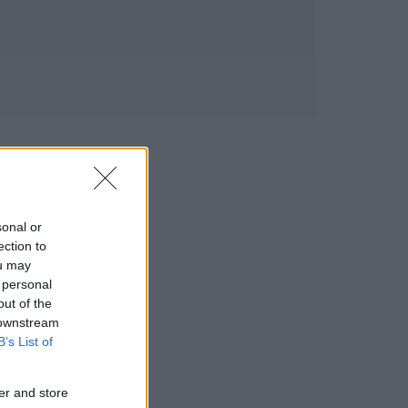
sonal or
ection to
ou may
 personal
out of the
 downstream
B’s List of
er and store