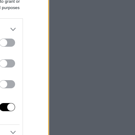
to grant or
ed purposes