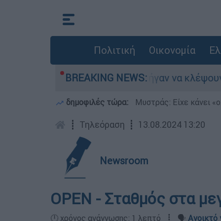
Πολιτική
Οικονομία
Ελ
χνε
Άνω Λιόσια: Πήγαν να κλέψουν καλώδι
BREAKING NEWS:
δημοφιλές τώρα:
Μυστράς: Είχε κάνει «ο
┋
Τηλεόραση
┋
13.08.2024 13:20
Newsroom
ΟΡΕΝ - Σταθμός στα με
🕛 χρόνος ανάγνωσης: 1 λεπτό ┋ 🗣️
Ανοικτό 