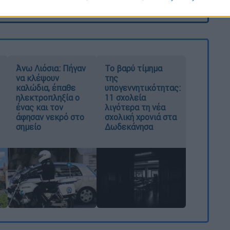
καταχώρηση
Άνω Λιόσια: Πήγαν
Το βαρύ τίμημα
να κλέψουν
της
καλώδια, έπαθε
υπογεννητικότητας:
ηλεκτροπληξία ο
11 σχολεία
ένας και τον
λιγότερα τη νέα
άφησαν νεκρό στο
σχολική χρονιά στα
σημείο
Δωδεκάνησα