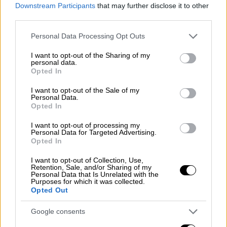
Downstream Participants
that may further disclose it to other
third parties.
Please note that this website/app uses one or more Google
Personal Data Processing Opt Outs
services and may gather and store information including but
not limited to your visit or usage behaviour. You may click to
I want to opt-out of the Sharing of my
personal data.
grant or deny consent to Google and its third-party tags to
Λίγες ώρες μετά την προβολή του
Opted In
use your data for below specified purposes in below Google
επεισοδίου,
η Τραϊάνα εξέφρασε τις σκέψεις
consent section.
I want to opt-out of the Sale of my
της
μέσω ανάρτησης στα κοινωνικά δίκτυα.
Personal Data.
Opted In
I want to opt-out of processing my
Personal Data for Targeted Advertising.
Opted In
I want to opt-out of Collection, Use,
Retention, Sale, and/or Sharing of my
Personal Data that Is Unrelated with the
Purposes for which it was collected.
Opted Out
Google consents