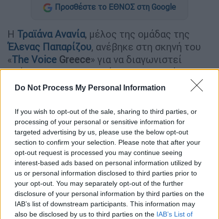
Προσθέστε το ΕΘΝΟΣ στη Google
Η
Τραϊάνα Ανανία
, μέλος της ομάδας της
Έλενας Παπαρίζου
, ανέβηκε στη σκηνή του
«
The Voice
Greece
» για να διαγωνιστεί
απέναντι στους συμπαίκτες της, Μπάμπη και
Γιάννη.
Do Not Process My Personal Information
Παρά τις εξαιρετικές κριτικές που
If you wish to opt-out of the sale, sharing to third parties, or
απέσπασε, η τραγουδίστρια του «My Number
processing of your personal or sensitive information for
One» αποφάσισε να προχωρήσει χωρίς
targeted advertising by us, please use the below opt-out
εκείνη στην επόμενη φάση.
section to confirm your selection. Please note that after your
opt-out request is processed you may continue seeing
interest-based ads based on personal information utilized by
us or personal information disclosed to third parties prior to
your opt-out. You may separately opt-out of the further
disclosure of your personal information by third parties on the
IAB’s list of downstream participants. This information may
also be disclosed by us to third parties on the
IAB’s List of