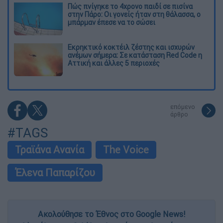
Πώς πνίγηκε το 4χρονο παιδί σε πισίνα
στην Πάρο: Οι γονείς ήταν στη θάλασσα, ο
μπάρμαν έπεσε να το σώσει
Εκρηκτικό κοκτέιλ ζέστης και ισχυρών
ανέμων σήμερα: Σε κατάσταση Red Code η
Αττική και άλλες 5 περιοχές
επόμενο
άρθρο
#TAGS
Τραϊάνα Ανανία
The Voice
Έλενα Παπαρίζου
Ακολούθησε το Έθνος στο Google News!