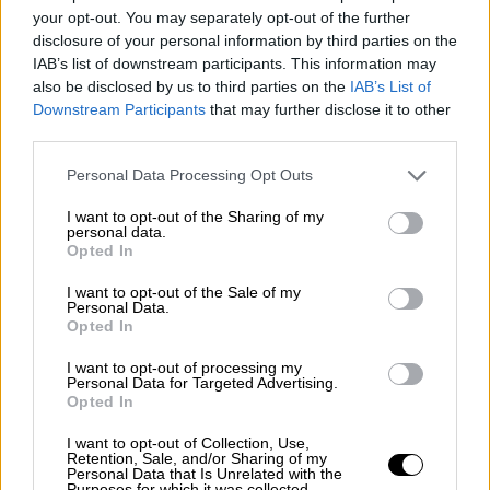
Όλα όσα έγιναν στο τιρκουάζ χαλί της
your opt-out. You may separately opt-out of the further
Eurovision 2025
disclosure of your personal information by third parties on the
IAB’s list of downstream participants. This information may
also be disclosed by us to third parties on the
IAB’s List of
Downstream Participants
that may further disclose it to other
third parties.
Η σκηνική παρουσία των KAJ εμφανίστηκε
Please note that this website/app uses one or more Google
εντυπωσιακά βελτιωμένη σε σχέση με τον
Personal Data Processing Opt Outs
services and may gather and store information including but
εθνικό τελικό. Τα χαρακτηριστικά
πράσινα
not limited to your visit or usage behaviour. You may click to
I want to opt-out of the Sharing of my
κοστούμια
παρέμειναν, όμως η ατμόσφαιρα
personal data.
grant or deny consent to Google and its third-party tags to
Opted In
της σάουνας ενισχύθηκε σημαντικά, με πιο
use your data for below specified purposes in below Google
έντονη χρήση φωτιάς, ξύλινες
consent section.
I want to opt-out of the Sale of my
Personal Data.
διακοσμητικές παρεμβάσεις και νέο σκηνικό
Opted In
layout που επιτρέπει μεγαλύτερη
I want to opt-out of processing my
κινητικότητα στους χορευτές.
Personal Data for Targeted Advertising.
Opted In
Καθώς ξεκινά η εμφάνιση, προβάλλεται στο
I want to opt-out of Collection, Use,
φόντο ένα κινηματογραφικό τοπίο με δάσος
Retention, Sale, and/or Sharing of my
και ελάφια, που προσδίδει μια παραμυθένια
Personal Data that Is Unrelated with the
Purposes for which it was collected.