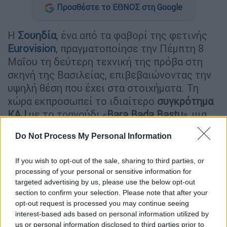
Προσθέστε το ΕΘΝΟΣ στη Google
Η
Σουηδία
, ένα από τα φαβορί της φετινής
Eurovision
, πραγματοποίησε την Πέμπτη 8
Μαΐου τη δεύτερη τεχνική της πρόβα στη
σκηνή της Βασιλείας, επιβεβαιώνοντας την
υψηλή θέση που έχει στα στοιχήματα. Τη
χώρα εκπροσωπεί το ιδιαίτερο
συγκρότημα
KAJ
με το τραγούδι «
Bara Bada Bastu
», μια
μουσική ωδή στην κουλτούρα της σάουνας,
Do Not Process My Personal Information
με στοιχεία παραδοσιακής φολκ, ποπ και
ραπ.
If you wish to opt-out of the sale, sharing to third parties, or
processing of your personal or sensitive information for
ΔΙΑΒΑΣΤΕ ΕΠΙΣΗΣ
targeted advertising by us, please use the below opt-out
section to confirm your selection. Please note that after your
opt-out request is processed you may continue seeing
Τηλεόραση
|
11.05.2025 23:02
interest-based ads based on personal information utilized by
Λάμψη, χαμόγελα και διαμαρτυρίες:
us or personal information disclosed to third parties prior to