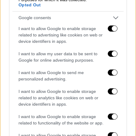
διάσταση στο τραγούδι. Στην κορύφωση, η
Opted Out
σκηνή γεμίζει φως και δυναμικά οπτικά εφέ,
Google consents
όπως λέιζερ και νέον.
I want to allow Google to enable storage
related to advertising like cookies on web or
Ο καπνός που καλύπτει τη σκηνή από την
device identifiers in apps.
αρχή ενισχύει την αίσθηση ατμού,
λειτουργώντας ως φόρος τιμής στη
I want to allow my user data to be sent to
θεματολογία του τραγουδιού. Το φινάλε
Google for online advertising purposes.
επισφραγίζεται με εντυπωσιακά
I want to allow Google to send me
πυροτεχνήματα κατά τη διάρκεια της
personalized advertising.
κιθαριστικής γέφυρας.
I want to allow Google to enable storage
related to analytics like cookies on web or
device identifiers in apps.
I want to allow Google to enable storage
related to functionality of the website or app.
I want to allow Google to enable storage