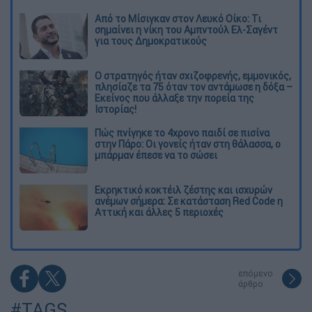
Από το Μίσιγκαν στον Λευκό Οίκο: Τι
σημαίνει η νίκη του Αμπντούλ Ελ-Σαγέντ
για τους Δημοκρατικούς
O στρατηγός ήταν σχιζοφρενής, εμμονικός,
πλησίαζε τα 75 όταν τον αντάμωσε η δόξα –
Εκείνος που άλλαξε την πορεία της
Ιστορίας!
Πώς πνίγηκε το 4χρονο παιδί σε πισίνα
στην Πάρο: Οι γονείς ήταν στη θάλασσα, ο
μπάρμαν έπεσε να το σώσει
Εκρηκτικό κοκτέιλ ζέστης και ισχυρών
ανέμων σήμερα: Σε κατάσταση Red Code η
Αττική και άλλες 5 περιοχές
επόμενο
άρθρο
#TAGS