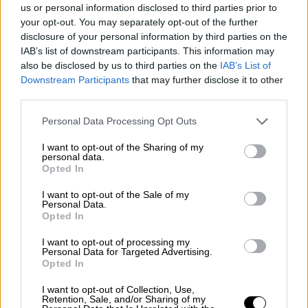
us or personal information disclosed to third parties prior to
5 βαθμούς από:
Γεωργία
your opt-out. You may separately opt-out of the further
4 βαθμούς από:
Κροατία, Πολωνία
disclosure of your personal information by third parties on the
3 βαθμούς από:
Ιρλανδία, Φινλανδία
IAB’s list of downstream participants. This information may
also be disclosed by us to third parties on the
IAB’s List of
1 βαθμό από:
Πορτογαλία, Ηνωμένο
Downstream Participants
that may further disclose it to other
Βασίλειο
third parties.
Στην τηλεψηφοφορία η Ελλάδα
έλαβε
Please note that this website/app uses one or more Google
Personal Data Processing Opt Outs
συνολικά 126 βαθμούς φτάνοντας στην 8η
services and may gather and store information including but
not limited to your visit or usage behaviour. You may click to
I want to opt-out of the Sharing of my
θέση
:
personal data.
grant or deny consent to Google and its third-party tags to
12 βαθμούς από:
Αλβανία, Κύπρος, Σαν
Opted In
use your data for below specified purposes in below Google
Μαρίνο
consent section.
I want to opt-out of the Sale of my
10 βαθμούς από:
Γερμανία,
Personal Data.
Opted In
Λουξεμβούργο
8 βαθμούς από:
Αρμενία, Σερβία
I want to opt-out of processing my
Personal Data for Targeted Advertising.
7 βαθμούς από:
Ισραήλ , Αυστραλία, Rest
Opted In
of the World
I want to opt-out of Collection, Use,
6 βαθμούς από:
Βέλγιο
Retention, Sale, and/or Sharing of my