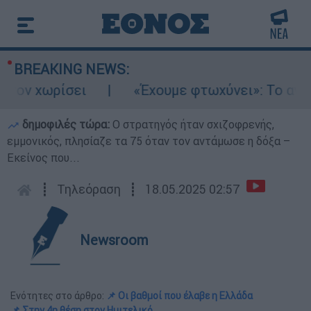
BREAKING NEWS:
 χωρίσει
«Έχουμε φτωχύνει»: Το αντίο τ
δημοφιλές τώρα:
O στρατηγός ήταν σχιζοφρενής,
εμμονικός, πλησίαζε τα 75 όταν τον αντάμωσε η δόξα –
Εκείνος που...
┋
Τηλεόραση
┋
18.05.2025 02:57
Newsroom
Ενότητες στο άρθρο:
📌 Οι βαθμοί που έλαβε η Ελλάδα
📌 Στην 4η θέση στον Ημιτελικό