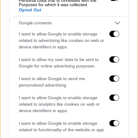
Personal Data that Is Unrelated with the
5 βαθμούς από:
Ολλανδία
Purposes for which it was collected.
4 βαθμούς από:
Γαλλία, Μαυροβούνιο
Opted Out
3 βαθμούς από:
Σουηδία
Google consents
2 βαθμούς από:
Ιταλία, Ηνωμένο
Βασίλειο
I want to allow Google to enable storage
related to advertising like cookies on web or
Στην 4η θέση στον Ημιτελικό
device identifiers in apps.
Η Ελλάδα προκρίθηκε στην 4η θέση με 112
I want to allow my user data to be sent to
Google for online advertising purposes.
βαθμούς από τον Ημιτελικό της Πέμπτης και
έλαβε:
I want to allow Google to send me
personalized advertising.
12 βαθμούς από:
Αρμενία
10 βαθμούς από:
Γερμανία,
I want to allow Google to enable storage
Λουξεμβούργο
related to analytics like cookies on web or
device identifiers in apps.
8 βαθμούς από:
Ισραήλ, Μάλτα
7 βαθμούς από:
Rest of the World,
I want to allow Google to enable storage
Αυστρία, Γαλλία
related to functionality of the website or app.
5 βαθμούς από:
Αυστραλία, Γεωργία