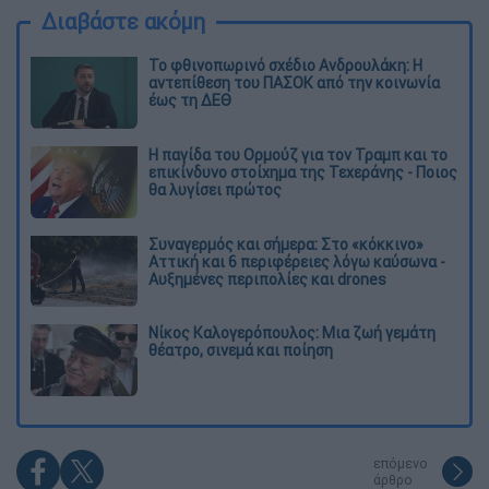
Διαβάστε ακόμη
Το φθινοπωρινό σχέδιο Ανδρουλάκη: Η
αντεπίθεση του ΠΑΣΟΚ από την κοινωνία
έως τη ΔΕΘ
Η παγίδα του Ορμούζ για τον Τραμπ και το
επικίνδυνο στοίχημα της Τεχεράνης - Ποιος
θα λυγίσει πρώτος
Συναγερμός και σήμερα: Στο «κόκκινο»
Αττική και 6 περιφέρειες λόγω καύσωνα -
Αυξημένες περιπολίες και drones
Νίκος Καλογερόπουλος: Μια ζωή γεμάτη
θέατρο, σινεμά και ποίηση
επόμενο
άρθρο