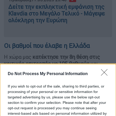
Δείτε την εκπληκτική εμφάνιση της
Klavdia στο Μεγάλο Τελικό - Μάγεψε
ολόκληρη την Ευρώπη
Οι βαθμοί που έλαβε η Ελλάδα
Η χώρα μας
κατέκτησε την 8η θέση στις
κριτικές επιτροπές με 105 βαθμούς
και
ψηφίστηκε με:
Do Not Process My Personal Information
12 βαθμούς από:
Μαυροβούνιο,
If you wish to opt-out of the sale, sharing to third parties, or
Αυστραλία, Ισραήλ, Κύπρος
processing of your personal or sensitive information for
10 βαθμούς από:
Μάλτα
targeted advertising by us, please use the below opt-out
8 βαθμούς από:
Γαλλία
section to confirm your selection. Please note that after your
6 βαθμούς από:
Αλβανία, Γερμανία,
opt-out request is processed you may continue seeing
interest-based ads based on personal information utilized by
Αλβανία