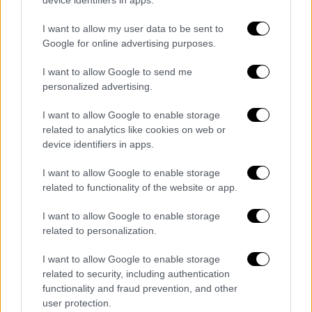
video
I want to allow my user data to be sent to
Google for online advertising purposes.
I want to allow Google to send me
personalized advertising.
Όλα όσα μας φτιάχνουν τη διάθεση και όλα
I want to allow Google to enable storage
όσα μας απασχολούν είναι εδώ!
related to analytics like cookies on web or
Αποκλειστικά ρεπορτάζ, συνεντεύξεις με
device identifiers in apps.
αγαπημένα πρόσωπα, lifestyle news, αλλά και
η τρέχουσα επικαιρότητα
έρχονται σε
I want to allow Google to enable storage
related to functionality of the website or app.
πρώτο πλάνο στη νέα ψυχαγωγική εκπομπή
του OPEN και δίνουν παλμό στην
I want to allow Google to enable storage
καθημερινότητά μας, όπου κι αν
related to personalization.
βρισκόμαστε!
I want to allow Google to enable storage
Γιατί όταν η τηλεόραση γίνεται παρέα και το
related to security, including authentication
functionality and fraud prevention, and other
καλοκαίρι γίνεται αίσθηση,
το ραντεβού
user protection.
είναι πάντα OPEN
!