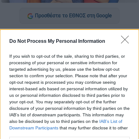
Προσθέστε το ΕΘΝΟΣ στη Google
Ένα τέλειο «Καλοκαιρινό Ραντεβού»
υπόσχονται
ο
Λάμπρος Κωνσταντάρας
και η
Do Not Process My Personal Information
Ιωάννα Μαλέσκου
και θα το περάσουν μαζί
μας από αύριο Δευτέρα, 7 Ιουλίου στις 09:50
If you wish to opt-out of the sale, sharing to third parties, or
processing of your personal or sensitive information for
και κάθε μέρα την ίδια ώρα, στο
OPEN
!
targeted advertising by us, please use the below opt-out
section to confirm your selection. Please note that after your
ΔΙΑΒΑΣΤΕ ΕΠΙΣΗΣ
opt-out request is processed you may continue seeing
interest-based ads based on personal information utilized by
us or personal information disclosed to third parties prior to
Τηλεόραση
|
04.07.2025 17:05
your opt-out. You may separately opt-out of the further
Το OPEN αποχαιρετά και ευχαριστεί
disclosure of your personal information by third parties on the
την Ελένη Τσολάκη για την
IAB’s list of downstream participants. This information may
πολύχρονη συνεργασία
also be disclosed by us to third parties on the
IAB’s List of
Downstream Participants
that may further disclose it to other
third parties.