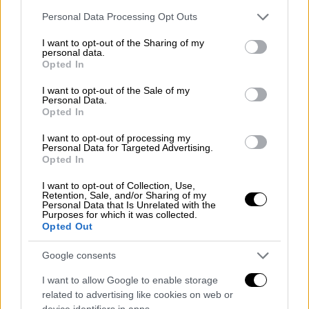
Please note that this website/app uses one or more Google
Personal Data Processing Opt Outs
Ο Λάμπρος και η Ιωάννα θα έχουν μαζί τους
services and may gather and store information including but
not limited to your visit or usage behaviour. You may click to
I want to opt-out of the Sharing of my
αγαπημένους, γνώριμους, αλλά και νέους
personal data.
grant or deny consent to Google and its third-party tags to
συνεργάτες, σ’ ένα συνδυασμό που εγγυάται
Opted In
use your data for below specified purposes in below Google
το πιο φρέσκο και το πιο πικάντικο
consent section.
I want to opt-out of the Sale of my
αποτέλεσμα.
Η Άννα Ζηρδέλη, ο Γιώργος
Personal Data.
Opted In
Σκρομπόλας, o Κωνσταντίνος Αρτσίτας, η
Βάσω Μητρομάρα και η Ευαγγελίνα Βόσνου
I want to opt-out of processing my
Personal Data for Targeted Advertising.
δίνουν καθημερινά το δικό τους
Opted In
«τηλεοπτικό στίγμα» και μας λένε τη δική
I want to opt-out of Collection, Use,
τους καλημέρα με ενδιαφέρουσες απόψεις
Retention, Sale, and/or Sharing of my
και ξεχωριστές ειδήσεις.
Personal Data that Is Unrelated with the
Purposes for which it was collected.
Opted Out
Google consents
I want to allow Google to enable storage
related to advertising like cookies on web or
device identifiers in apps.