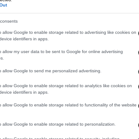
Out
consents
o allow Google to enable storage related to advertising like cookies on
evice identifiers in apps.
o allow my user data to be sent to Google for online advertising
s.
to allow Google to send me personalized advertising.
o allow Google to enable storage related to analytics like cookies on
evice identifiers in apps.
ας μοντέλο και συνεργάζεται με
o allow Google to enable storage related to functionality of the website
σπουδάζει Διοίκηση Τουρισμού και έχει
όνια. Κάνει γυμναστική σε καθημερινή βάση
o allow Google to enable storage related to personalization.
έντρωση, ακόμα και υπό πίεση. Συμμετέχει
o allow Google to enable storage related to security, including