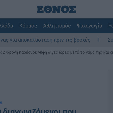
λλάδα
Κόσμος
Αθλητισμός
Ψυχαγωγία
Fo
ατάσταση πριν τις βροχές
Συναγερμός στο
 27χρονη παρέσυρε νύφη λίγες ώρες μετά το γάμο της και ζη
ια
9 διαγωνιζόμενοι που