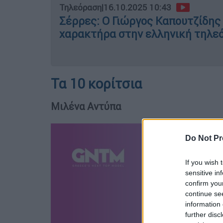
Τηλεόραση
|
16.10.2025 10:43
Σέρρες: Ο Γιώργος Καπουτζίδης
χαρακτήρα στην ελληνική τηλε
Τα 10 κορίτσια
Μιλένα Αντύπα
Do Not Pr
If you wish 
sensitive in
confirm you
continue se
information 
further disc