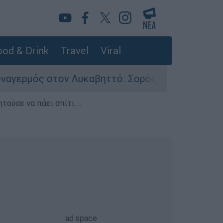
od & Drink
Travel
Viral
ν Λυκαβηττό: Σορός σε προχωρημένη σήψη εντο
τούσε να πάει σπίτι...