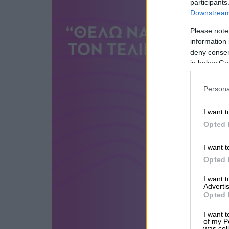
participants
Downstream 
Please note
information 
deny consent
in below Go
Persona
I want t
Opted 
I want t
Opted 
I want 
Advertis
Opted 
I want t
of my P
was col