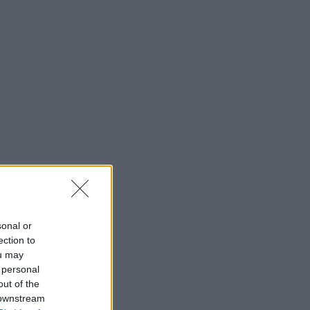
sonal or
ection to
ou may
 personal
out of the
 downstream