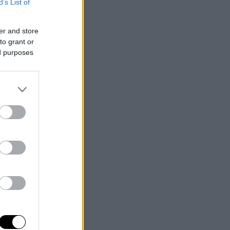
B’s List of
er and store
to grant or
ed purposes