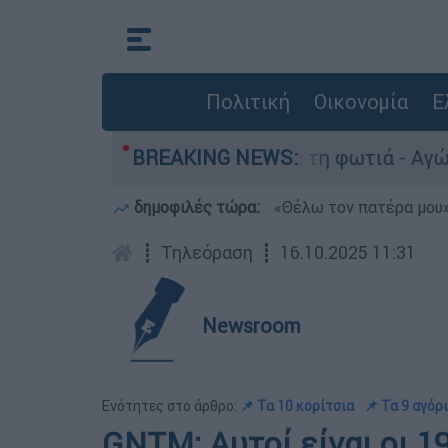
Πολιτική
Οικονομία
Ε
Πόρτο Γερμανό μετά τη φωτιά - Αγώνας για αποκ
BREAKING NEWS:
δημοφιλές τώρα:
«Θέλω τον πατέρα μου»:
┋
Τηλεόραση
┋
16.10.2025 11:31
Newsroom
Ενότητες στο άρθρο:
📌 Τα 10 κορίτσια
📌 Τα 9 αγόρ
GNTM: Αυτοί είναι οι 1