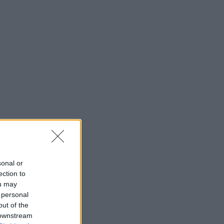
sonal or
ection to
ou may
 personal
out of the
 downstream