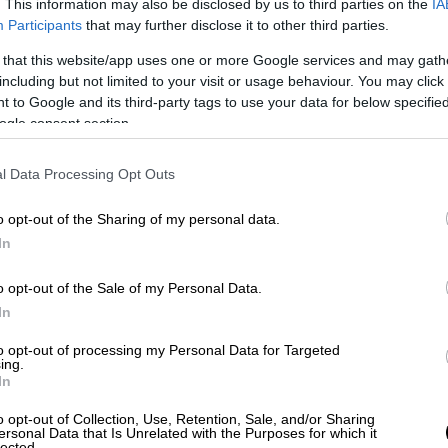
. This information may also be disclosed by us to third parties on the
IA
Participants
that may further disclose it to other third parties.
 that this website/app uses one or more Google services and may gath
including but not limited to your visit or usage behaviour. You may click 
 to Google and its third-party tags to use your data for below specifi
ogle consent section.
l Data Processing Opt Outs
o opt-out of the Sharing of my personal data.
In
o opt-out of the Sale of my Personal Data.
ενώ άλλοι δεν κατάφεραν να ανταποκριθούν
In
κοίνωση των αποτελεσμάτων από την
Ηλιάνα
εναν με αγωνία να μάθουν ποιοι θα
to opt-out of processing my Personal Data for Targeted
ing.
ποιοι θα αποχωρήσουν
, διαμορφώνοντας
In
ισμού.
o opt-out of Collection, Use, Retention, Sale, and/or Sharing
ersonal Data that Is Unrelated with the Purposes for which it
lected.