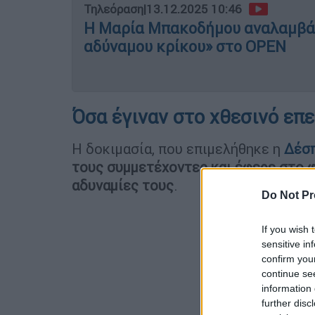
Τηλεόραση
|
13.12.2025 10:46
Η Μαρία Μπακοδήμου αναλαμβάν
αδύναμου κρίκου» στο OPEN
Όσα έγιναν στο χθεσινό επε
Η δοκιμασία, που επιμελήθηκε η
Δέσπ
τους συμμετέχοντες και έφερε στο φ
αδυναμίες τους
.
Do Not Pr
If you wish 
sensitive in
confirm you
continue se
information 
further disc