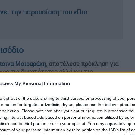
ει την παρουσίαση του «Πιο
ισόδιο
οινα Μοιραράκη
,
αποτέλεσε πρόκληση για
ως τις δυνατότητες αλλά και τις
ocess My Personal Information
to opt-out of the sale, sharing to third parties, or processing of your per
formation for targeted advertising by us, please use the below opt-out s
r selection. Please note that after your opt-out request is processed y
eing interest-based ads based on personal information utilized by us or
disclosed to third parties prior to your opt-out. You may separately opt-
losure of your personal information by third parties on the IAB’s list of