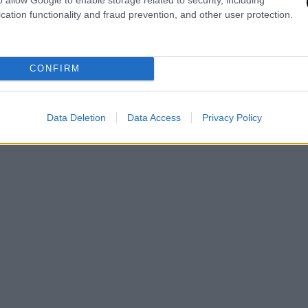
 Παπαγεωργίου εξήγησε στον αέρα ότι και οι
cation functionality and fraud prevention, and other user protection.
τες, ωστόσο ο Εντουάρντο
έδειξε
CONFIRM
Data Deletion
Data Access
Privacy Policy