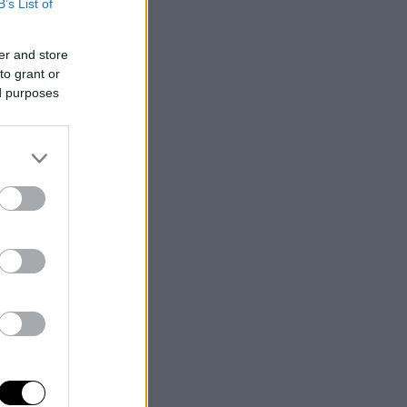
B’s List of
er and store
to grant or
ed purposes