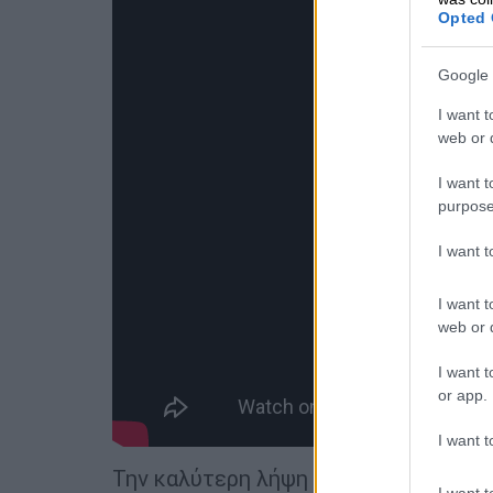
Opted 
Google 
I want t
web or d
I want t
purpose
I want 
I want t
web or d
I want t
or app.
I want t
Την καλύτερη λήψη κατόρθωσε η Ειρή
I want t