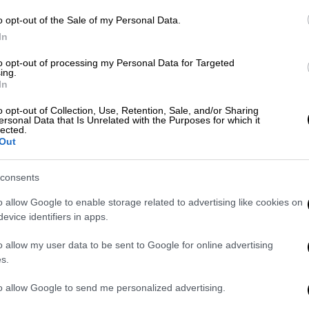
o opt-out of the Sale of my Personal Data.
In
to opt-out of processing my Personal Data for Targeted
ing.
In
ά: Η ένωση της πεντάδας, οι απώλειες
o opt-out of Collection, Use, Retention, Sale, and/or Sharing
 μας έλειψε
ersonal Data that Is Unrelated with the Purposes for which it
lected.
Out
consents
o allow Google to enable storage related to advertising like cookies on
evice identifiers in apps.
ια
, η οποία ενσάρκωσε ξανά την Αμαλία
όλο 20 χρόνια μετά. Η τηλεοπτική Αμαλία,
o allow my user data to be sent to Google for online advertising
σε να πετάξει και ένα… έμμεσο «καρφί»,
s.
γή ώρας
του τηλεπαιχνιδιού «Ρουκ-Ζουκ»
to allow Google to send me personalized advertising.