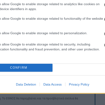
εντάδα μπλέκει σε ένα ακόμη μυστήριο, η
o allow Google to enable storage related to analytics like cookies on
evice identifiers in apps.
υποτίθεται– το παιχνίδι στην ισπανική
άζω στην ισπανική τηλεόραση το “Ρουκ
o allow Google to enable storage related to functionality of the website
‘ρθείτε να παίξετε, είναι καταπληκτικό
o allow Google to enable storage related to personalization.
ας για Ρουκ Ζουκ και αλλαγή ώρας 🤣
o allow Google to enable storage related to security, including
k
pic.twitter.com/vjBSiCnNYR
cation functionality and fraud prevention, and other user protection.
yDKomi)
December 23, 2025
πάντα στον ρόλο της Αμαλίας, σχολιάζει με
CONFIRM
ος. Ας μη μιλήσω καλύτερα
», προκαλώντας
μό με την πραγματική ζωή να είναι εμφανής.
Data Deletion
Data Access
Privacy Policy
. Το ΕΘΝΟΣ θα παρεμβαίνει και τα προσβλητικά σχόλια θα