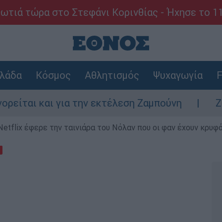
ωτιά τώρα στο Στεφάνι Κορινθίας - Ήχησε το 1
λάδα
Κόσμος
Αθλητισμός
Ψυχαγωγία
F
 και για την εκτέλεση Ζαμπούνη
Ζάκυνθος
Netflix έφερε την ταινιάρα του Νόλαν που οι φαν έχουν κρυφό