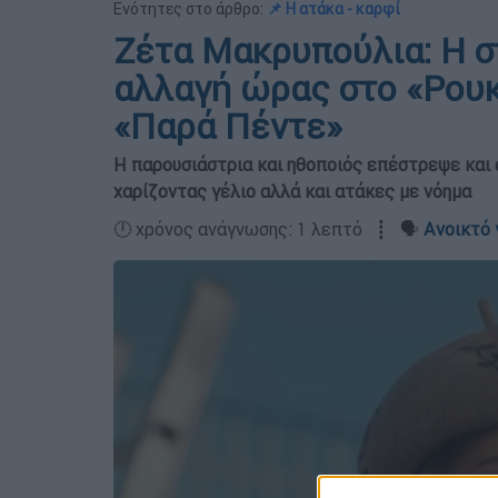
Ενότητες στο άρθρο:
📌 Η ατάκα - καρφί
Ζέτα Μακρυπούλια: Η σ
αλλαγή ώρας στο «Ρουκ
«Παρά Πέντε»
Η παρουσιάστρια και ηθοποιός επέστρεψε και 
χαρίζοντας γέλιο αλλά και ατάκες με νόημα
🕛 χρόνος ανάγνωσης: 1 λεπτό ┋ 🗣️
Ανοικτό 