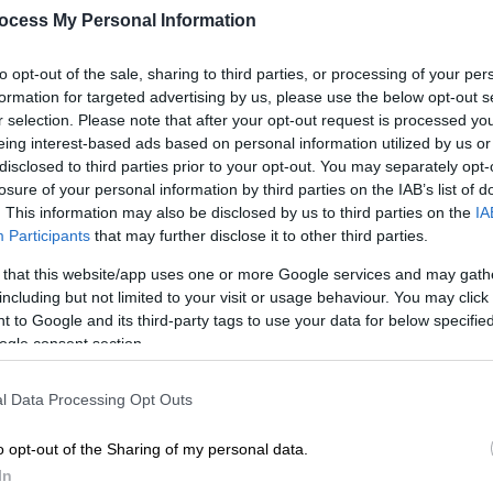
ocess My Personal Information
to opt-out of the sale, sharing to third parties, or processing of your per
formation for targeted advertising by us, please use the below opt-out s
r selection. Please note that after your opt-out request is processed y
eing interest-based ads based on personal information utilized by us or
disclosed to third parties prior to your opt-out. You may separately opt-
losure of your personal information by third parties on the IAB’s list of
. This information may also be disclosed by us to third parties on the
IA
Participants
that may further disclose it to other third parties.
 that this website/app uses one or more Google services and may gath
including but not limited to your visit or usage behaviour. You may click 
 to Google and its third-party tags to use your data for below specifi
ogle consent section.
 το ΕΘΝΟΣ στη Google
l Data Processing Opt Outs
έξι πρωταγωνιστές της σειράς «
Στο Παρά
o opt-out of the Sharing of my personal data.
προβλήθηκε από το MEGA,
χαρίζοντας στο
In
θύμισαν έντονα το αγαπημένο τηλεοπτικό