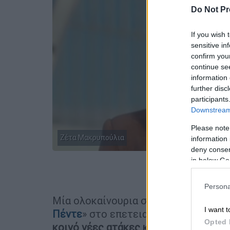
Do Not Pr
If you wish 
sensitive in
confirm you
continue se
information 
further disc
participants
Downstream 
Please note
Ζέτα Μακρυπούλια
information 
deny consent
in below Go
Προσθέστε
Persona
Μία ολοκαίνουρια σκηνή γύρισαν οι 
I want t
Πέντε
» στο επετειακό reunion που 
Opted 
κοινό νέες ατάκες και στιγμές που 