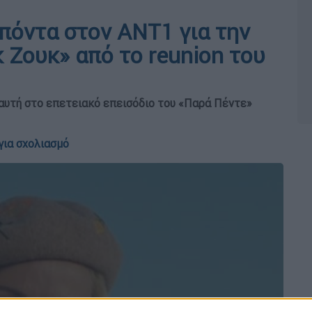
πόντα στον ΑΝΤ1 για την
 Ζουκ» από το reunion του
αυτή στο επετειακό επεισόδιο του «Παρά Πέντε»
για σχολιασμό