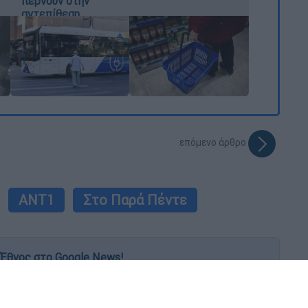
περνούν στην
αντεπίθεση
επόμενο άρθρο
ΑΝΤ1
Στο Παρά Πέντε
Έθνος στο Google News!
 λεπτό, με την υπογραφή του www.ethnos.gr