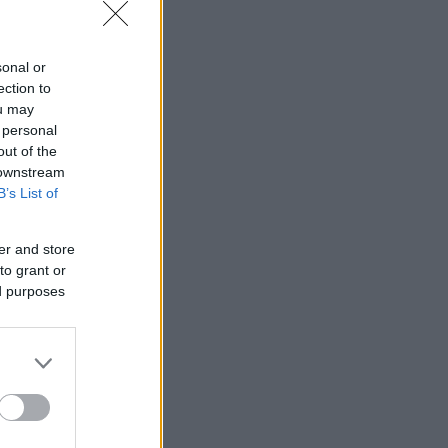
sonal or
ection to
ou may
 personal
out of the
 downstream
B’s List of
er and store
to grant or
ed purposes