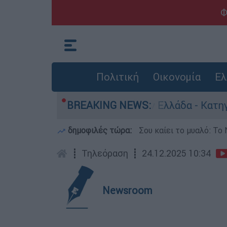
Φ
Πολιτική
Οικονομία
Ελ
για ανθρωποκτονίες στην Ελλάδα - Κατηγορείται
BREAKING NEWS:
δημοφιλές τώρα:
Σου καίει το μυαλό: Το 
┋
Τηλεόραση
┋
24.12.2025 10:34
Newsroom