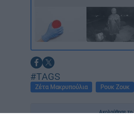
#TAGS
Ζέτα Μακρυπούλια
Ρουκ Ζουκ
Ακολούθησε το 
Live όλες οι εξελίξεις λεπτό προς