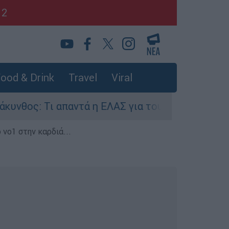
12
ood & Drink
Travel
Viral
: Τι απαντά η ΕΛΑΣ για τους 8 βιασμούς τουριστ
 νο1 στην καρδιά...