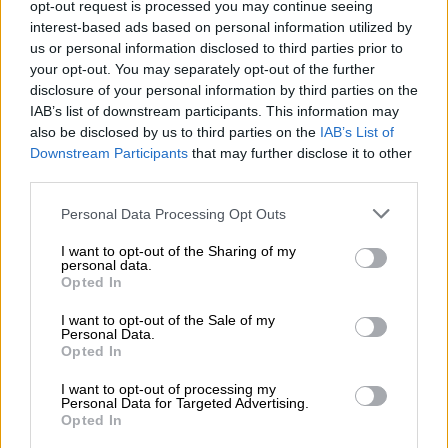
πλευρό αυτών που χλευάζονται, ο Μάκης
opt-out request is processed you may continue seeing
interest-based ads based on personal information utilized by
Χριστοδουλόπουλος δηλώνει υπερήφανος
us or personal information disclosed to third parties prior to
για την καταγωγή του, λέγοντας ότι κανείς
your opt-out. You may separately opt-out of the further
δεν μπορεί να αρνείται την μάνα του.
disclosure of your personal information by third parties on the
IAB’s list of downstream participants. This information may
Στη συνέχεια, ο Μάκης Χριστοδουλόπουλος
also be disclosed by us to third parties on the
IAB’s List of
συστήνει στο τηλεοπτικό κοινό τον εγγονό
Downstream Participants
that may further disclose it to other
third parties.
του,
Μάκη Χριστοδουλόπουλο Junior, και
μαζί ερμηνεύουν στη σκηνή μια επιτυχία του
Please note that this website/app uses one or more Google
Personal Data Processing Opt Outs
Τόλη Βοσκόπουλου.
services and may gather and store information including but
not limited to your visit or usage behaviour. You may click to
I want to opt-out of the Sharing of my
personal data.
grant or deny consent to Google and its third-party tags to
Καλεσμένη του Νίκου του βράδυ της
Opted In
use your data for below specified purposes in below Google
Κυριακής και η χειμαρρώδης
Βάσια
consent section.
I want to opt-out of the Sale of my
Τριφύλλη
. Η δημοφιλής ηθοποιός αναβιώνει
Personal Data.
Opted In
στη σκηνή του σόου το « Ραντεβού στα
Τυφλά», σαν να μην πέρασε μια μέρα. Πιο
I want to opt-out of processing my
Personal Data for Targeted Advertising.
αποκαλυπτική από ποτέ εξομολογείται στον
Opted In
Νίκο ότι της λείπει η τηλεόραση,
μιλά για