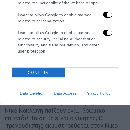
related to functionality of the website or app.
I want to allow Google to enable storage
related to personalization.
I want to allow Google to enable storage
related to security, including authentication
functionality and fraud prevention, and other
A post shared by OPENtv (@opentvgr)
user protection.
CONFIRM
Στη σκηνή του «It’s show
Data Deletion
Data Access
Privacy Policy
time» o ανανεωμένος
Τριαντάφυλλος
τραγου
δά μεγάλες επιτυχίες του και μαζί με τον
Νίκο Κοκλώνη παίζουν ένα… βρώμικο
παιχνίδι! Ποιος θα είναι ο νικητής; Ο
τραγουδιστής εκμυστηρεύεται στον Νίκο