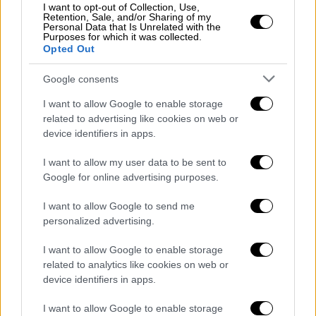
I want to opt-out of Collection, Use,
τις «καψούρες» της ζωής της και περιγράφει
Retention, Sale, and/or Sharing of my
Personal Data that Is Unrelated with the
πως έπιασε επ’ αυτοφώρω σύντροφό της με
Purposes for which it was collected.
πασίγνωστη τραγουδίστρια.
Opted Out
Google consents
I want to allow Google to enable storage
related to advertising like cookies on web or
device identifiers in apps.
I want to allow my user data to be sent to
Google for online advertising purposes.
I want to allow Google to send me
personalized advertising.
I want to allow Google to enable storage
related to analytics like cookies on web or
View this post on Instagram
device identifiers in apps.
I want to allow Google to enable storage