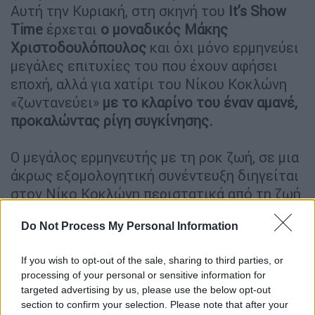
Αυτή την Κυριακή, στη σκηνή του
It’s Show
Time
έρχεται
ο μοναδικός
Μάκης
Χριστοδουλόπουλος
και όχι μόνο ερμηνεύει
μεγάλες επιτυχίες του που έχουν αφήσει
εποχή, αλλά για χατίρι του Νίκου Κοκλώνη
«ζωντανεύει»
με το κλαρίνο του έναν αμανέ,
προκαλώντας ρίγη συγκίνησης.
Ο μεγάλος ερμηνευτής με τη ροκ ζωή, σε μια
άκρως εξομολογητική συνέντευξη διηγείται
στον Νίκο Κοκλώνη περιστατικά από τη ζωή
του, μιλώντας για ό,τι πιο πολύτιμο έχει, την
Do Not Process My Personal Information
οικογένεια του. Όταν ο Νίκος Κοκλώνης του
ζητά να σχολιάσει πρόσφατη δήλωση της
If you wish to opt-out of the sale, sharing to third parties, or
Πάολας, η οποία υποστήριξε ότι είχε πει
processing of your personal or sensitive information for
πως είναι τσιγγάνα χωρίς να είναι στην
targeted advertising by us, please use the below opt-out
πραγματικότητα γιατί ήθελε να σταθεί στο
section to confirm your selection. Please note that after your