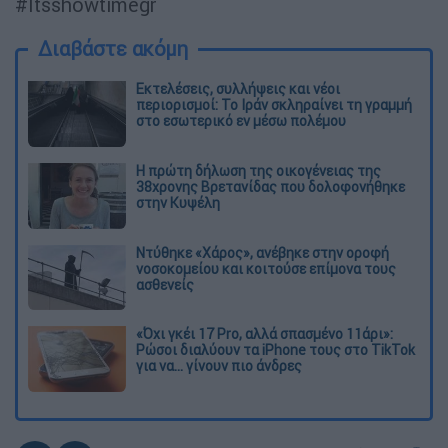
#Itsshowtimegr
Διαβάστε ακόμη
Εκτελέσεις, συλλήψεις και νέοι
περιορισμοί: Το Ιράν σκληραίνει τη γραμμή
στο εσωτερικό εν μέσω πολέμου
Η πρώτη δήλωση της οικογένειας της
38χρονης Βρετανίδας που δολοφονήθηκε
στην Κυψέλη
Ντύθηκε «Χάρος», ανέβηκε στην οροφή
νοσοκομείου και κοιτούσε επίμονα τους
ασθενείς
«Όχι γκέι 17 Pro, αλλά σπασμένο 11άρι»:
Ρώσοι διαλύουν τα iPhone τους στο TikTok
για να... γίνουν πιο άνδρες