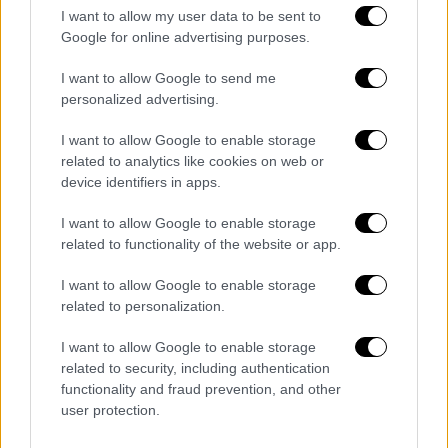
video
I want to allow my user data to be sent to
Google for online advertising purposes.
I want to allow Google to send me
personalized advertising.
Σημαντικό στοιχείο της σειράς αποτέλεσε η
I want to allow Google to enable storage
related to analytics like cookies on web or
σύνδεση της μυθοπλασίας με την πραγματική
device identifiers in apps.
υπόθεση του μικρού Παναγιώτη Βασιλέλλη,
μια επιλογή που
προσέδωσε στο έργο
I want to allow Google to enable storage
έντονο συναισθηματικό και κοινωνικό
related to functionality of the website or app.
βάθος, μετατρέποντας το αστυνομικό
I want to allow Google to enable storage
αφήγημα σε προβληματισμό γύρω από τη
related to personalization.
δικαιοσύνη και την ανθρώπινη απώλεια
.
I want to allow Google to enable storage
Σύμφωνα με πληροφορίες, η προβολή του
related to security, including authentication
functionality and fraud prevention, and other
«Ριφιφί» στην ελεύθερη τηλεόραση
θα
user protection.
πραγματοποιηθεί από τη συχνότητα του
ALPHA, καθώς η σχετική συμφωνία έχει ήδη