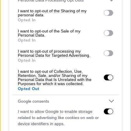
services and may gather and store information including but
συνέπειες ενός πραγματικού γεγονότος που
not limited to your visit or usage behaviour. You may click to
I want to opt-out of the Sharing of my
σημάδεψε την ελληνική κοινωνία
.
personal data.
grant or deny consent to Google and its third-party tags to
Opted In
use your data for below specified purposes in below Google
Το φινάλε των έξι επεισοδίων προκάλεσε
consent section.
I want to opt-out of the Sale of my
έντονες αντιδράσεις στα μέσα κοινωνικής
Personal Data.
Opted In
δικτύωσης, με τους τηλεθεατές να
εκφράζουν την αποδοχή τους για τη
I want to opt-out of processing my
Personal Data for Targeted Advertising.
σκηνοθεσία και τις ερμηνείες. Ιδιαίτερη
Opted In
αναφορά έγινε στην
Ευαγγελία Μουμούρη
, η
οποία
ξεχώρισε με την ερμηνεία της,
I want to opt-out of Collection, Use,
Retention, Sale, and/or Sharing of my
αποσπώντας θετικά σχόλια τόσο από το
Personal Data that Is Unrelated with the
Purposes for which it was collected.
κοινό όσο και από τους κριτικούς
.
Opted Out
Google consents
I want to allow Google to enable storage
related to advertising like cookies on web or
device identifiers in apps.