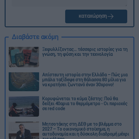
καταχώρηση
Διαβάστε ακόμη
Ξεφυλλίζοντας... τέσσερις ιστορίες για τη
γνώση, τη φύση και την τεχνολογία
Απίστευτη ιστορία στην Ελλάδα – Πώς μια
μπάλα ταξίδεψε στη θάλασσα 80 μίλια για
να κρατήσει ζωντανό έναν 30χρονο!
Κορυφώνεται το κύμα ζέστης: Πού θα
δείξει 40αρια το θερμόμετρο - Οι περιοχές
σε red code
Μητσοτάκης στη ΔΕΘ με το βλέμμα στο
2027 – Το οικονομικό στοίχημα, η
αυτοδυναμία και η δύσκολη διαδρομή μέχρι