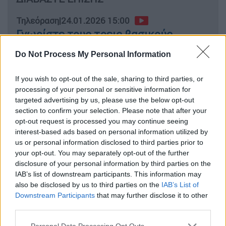
Τηλεόραση
|
24.01.2026 15:00
Γνωρίστε τους τρεις βασικούς
χαρακτήρες της νέας δραματικής
Do Not Process My Personal Information
σειράς του MEGA, «Οι Αθώοι»
If you wish to opt-out of the sale, sharing to third parties, or
processing of your personal or sensitive information for
targeted advertising by us, please use the below opt-out
Υψηλή ποιότητα και θετική
section to confirm your selection. Please note that after your
ανταπόκριση
opt-out request is processed you may continue seeing
interest-based ads based on personal information utilized by
us or personal information disclosed to third parties prior to
Η δραματική σειρά, η οποία σημείωσε υψηλή
your opt-out. You may separately opt-out of the further
απήχηση και
απέσπασε βαθμολογία 9,1/10
disclosure of your personal information by third parties on the
στο IMDb
, δεν περιορίζεται στην
IAB’s list of downstream participants. This information may
αναπαράσταση της ληστείας της οδού
also be disclosed by us to third parties on the
IAB’s List of
Downstream Participants
that may further disclose it to other
Καλλιρρόης το 1992. Αντίθετα,
επιχειρεί μια
third parties.
βαθύτερη κοινωνική προσέγγιση,
αναδεικνύοντας τις συνθήκες και τις
Please note that this website/app uses one or more Google
Personal Data Processing Opt Outs