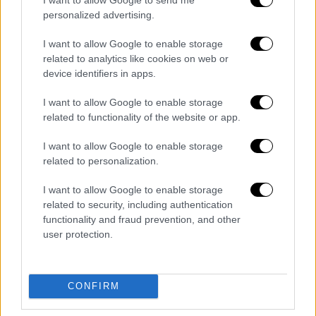
Αναφερόμενη στον ρόλο της αυστηρής
personalized advertising.
παρουσιάστριας, η Μαρία Μπακοδήμου
δήλωσε πως είναι έτοιμη να τον
I want to allow Google to enable storage
related to analytics like cookies on web or
υποστηρίξει, ενώ αποκάλυψε ότι δεν έχει
device identifiers in apps.
επικοινωνήσει με την Έλενα Ακρίτα ή τον
Τάσο Τρύφωνος
. «Με τον ρόλο της αυστηρής
I want to allow Google to enable storage
θα τα πάω μια χαρά. Επιτέλους θα δείτε τον
related to functionality of the website or app.
πραγματικό μου εαυτό», σημείωσε.
I want to allow Google to enable storage
related to personalization.
Κλείνοντας, η παρουσιάστρια μίλησε και για
τη σχέση της με την τηλεόραση και τις
I want to allow Google to enable storage
τηλεθεάσεις, τονίζοντας ότι, ακόμη και όταν
related to security, including authentication
δεν παρακολουθεί ενεργά προγράμματα,
functionality and fraud prevention, and other
user protection.
ενημερώνεται επαγγελματικά για τα
νούμερα. «
Δεν υπάρχει κάτι στην τηλεόραση
που να δίνω ραντεβού για να δω. Τα νούμερα
CONFIRM
όμως τα παρακολουθώ, ακόμη και τώρα που
είμαι εκτός. Είναι μια επαγγελματική