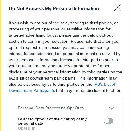
Τηλεόραση
|
26.01.2026 10:51
Do Not Process My Personal Information
Η Klavdia θα «ανοίξει» τον Πρώτο
Ημιτελικό του «Sing for Greece» -
If you wish to opt-out of the sale, sharing to third parties, or
Ειδικός ρόλος και στον Τελικό
processing of your personal or sensitive information for
targeted advertising by us, please use the below opt-out
section to confirm your selection. Please note that after your
opt-out request is processed you may continue seeing
interest-based ads based on personal information utilized by
Η αποκάλυψη της πρεμιέρας
us or personal information disclosed to third parties prior to
your opt-out. You may separately opt-out of the further
Ύστερα από δύο τηλεοπτικές σεζόν αποχής
,
disclosure of your personal information by third parties on the
η γνωστή
παρουσιάστρια
επιστρέφει στο
IAB’s list of downstream participants. This information may
Ανοιχτό Κανάλι,
αναλαμβάνοντας την
also be disclosed by us to third parties on the
IAB’s List of
παρουσίαση του διεθνώς επιτυχημένου
Downstream Participants
that may further disclose it to other
third parties.
format
. Όπως αποκάλυψε, η πρεμιέρα του
τηλεπαιχνιδιού προγραμματίζεται για τον
Please note that this website/app uses one or more Google
Personal Data Processing Opt Outs
Φεβρουάριο, με τα γυρίσματα να ξεκινούν
services and may gather and store information including but
not limited to your visit or usage behaviour. You may click to
I want to opt-out of the Sharing of my
άμεσα.
personal data.
grant or deny consent to Google and its third-party tags to
Opted In