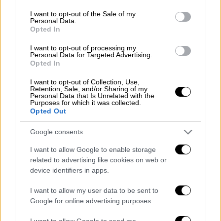
use your data for below specified purposes in below Google
«
Έλεγα ότι ήθελα να επιστρέψω με
consent section.
I want to opt-out of the Sale of my
τηλεπαιχνίδι και τελικά η ευχή μου
Personal Data.
εισακούστηκε
. Μου άρεσε πάρα πολύ αυτή η
Opted In
επιλογή. Η πρεμιέρα θα γίνει μέσα στον
I want to opt-out of processing my
Φεβρουάριο, δεν μπορώ ακόμη να πω την
Personal Data for Targeted Advertising.
Opted In
ακριβή ημερομηνία, αλλά ξεκινάμε σύντομα
γυρίσματα», ανέφερε χαρακτηριστικά.
I want to opt-out of Collection, Use,
Retention, Sale, and/or Sharing of my
Personal Data that Is Unrelated with the
Purposes for which it was collected.
Opted Out
Google consents
I want to allow Google to enable storage
related to advertising like cookies on web or
device identifiers in apps.
I want to allow my user data to be sent to
Google for online advertising purposes.
I want to allow Google to send me