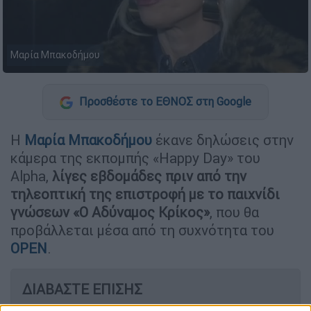
Μαρία Μπακοδήμου
Προσθέστε το ΕΘΝΟΣ στη Google
H
Μαρία Μπακοδήμου
έκανε δηλώσεις στην
κάμερα της εκπομπής «Happy Day» του
Alpha,
λίγες εβδομάδες πριν από την
τηλεοπτική της επιστροφή με το παιχνίδι
γνώσεων «Ο Αδύναμος Κρίκος»
, που θα
προβάλλεται μέσα από τη συχνότητα του
ΟΡΕΝ
.
ΔΙΑΒΑΣΤΕ ΕΠΙΣΗΣ