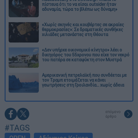
πίστευα ότι το να είσαι outsider ήταν
αδυναμία, τώρα το βλέπω ως δύναμη»
«Χωρίς σκηνές και κουβέρτες σε ακραίες
θερμοκρασίες»: Σε δραματικές συνθήκες
χιλιάδες μετανάστες στη Θέουτα
«Δεν υπήρχε οικονομικό κίνητρο» λέει ο
δικηγόρος του 55χρονου που είχε τον νεκρό
του πατέρα σε καταψύκτη στον Μυστρά
Αμερικανική πετρελαϊκή που συνδέεται με
τον Τραμπ ετοιμάζεται να κάνει
γεωτρήσεις στη Γροιλανδία... χωρίς άδεια
επόμενο
άρθρο
#TAGS