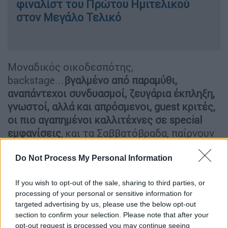
φιναλίστ του Πρώτου Ημιτελικού
στον Μεγάλο Τελικό
Μοναδικός οικοδεσπότης,
backstage...
βγαλμένο από παραμύθι,
αναπάντεχοι συνδυασμοί, ζευγάρια έκπληξη,
γνωστοί, αλλά και απρόσμενοι, guest κριτές,
οι πιο αγαπημένοι καλλιτέχνες σε special
εμφανίσεις
, και τα Σαββατόβραδα, παίρνουν
νόημα και φωτιά!
Do Not Process My Personal Information
Ο 7ος κύκλος του «Just the 2 of Us», με τον
απόλυτο showman
Νίκο Κοκλώνη
,
κάνει
If you wish to opt-out of the sale, sharing to third parties, or
πρεμιέρα το Σάββατο, 14 Φεβρουαρίου στις
processing of your personal or sensitive information for
targeted advertising by us, please use the below opt-out
20:00
στο
OPEN
προσκαλώντας μας στο
section to confirm your selection. Please note that after your
μεγαλύτερο πάρτι της ελληνικής
opt-out request is processed you may continue seeing