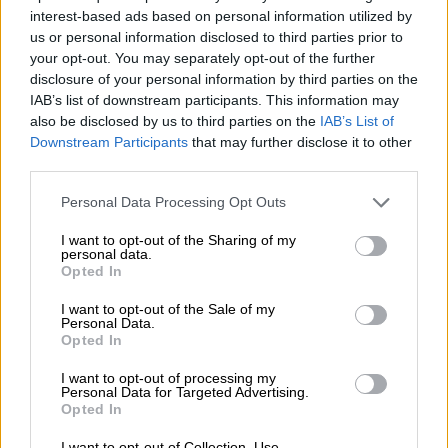
τηλεόρασης, πιο φρέσκο, πιο λαμπερό, πιο
interest-based ads based on personal information utilized by
παρεΐστικο και πιο … ξεσηκωτικό από ποτέ.
us or personal information disclosed to third parties prior to
your opt-out. You may separately opt-out of the further
Πυρετώδεις είναι οι προετοιμασίες για τη
disclosure of your personal information by third parties on the
IAB’s list of downstream participants. This information may
μεγάλη βραδιά!
Εντυπωσιακά σκηνικά,
also be disclosed by us to third parties on the
IAB’s List of
δυνατές ερμηνείες, ανατροπές και
Downstream Participants
that may further disclose it to other
μοναδικές συνεργασίες συνθέτουν το
third parties.
σκηνικό ενός Σαββατόβραδου που κανείς δε
Please note that this website/app uses one or more Google
Personal Data Processing Opt Outs
θέλει να χάσει
. Ο Νίκος Κοκλώνης δίνει τον
services and may gather and store information including but
ρυθμό και μας ενώνει όλους σε
not limited to your visit or usage behaviour. You may click to
I want to opt-out of the Sharing of my
personal data.
απολαυστικές βραδιές αυθεντικής
grant or deny consent to Google and its third-party tags to
Opted In
use your data for below specified purposes in below Google
διασκέδασης.
consent section.
I want to opt-out of the Sale of my
Personal Data.
Opted In
I want to opt-out of processing my
Personal Data for Targeted Advertising.
Opted In
I want to opt-out of Collection, Use,