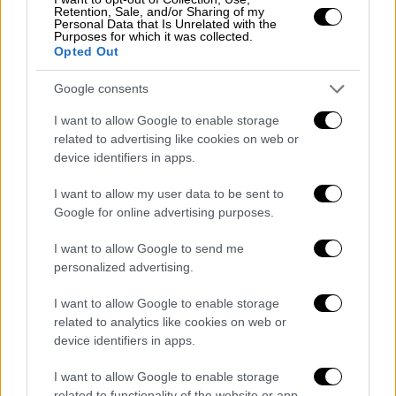
Retention, Sale, and/or Sharing of my
Personal Data that Is Unrelated with the
Purposes for which it was collected.
Opted Out
Google consents
I want to allow Google to enable storage
View this post on Instagram
related to advertising like cookies on web or
device identifiers in apps.
I want to allow my user data to be sent to
Google for online advertising purposes.
I want to allow Google to send me
personalized advertising.
I want to allow Google to enable storage
Ζευγάρια-έκπληξη με ανατρεπτικές
related to analytics like cookies on web or
συμπράξεις αγαπημένων προσώπων από τον
device identifiers in apps.
χώρο της showbiz και καταξιωμένων
καλλιτεχνών, ανεβαίνουν στη σκηνή για να
I want to allow Google to enable storage
related to functionality of the website or app.