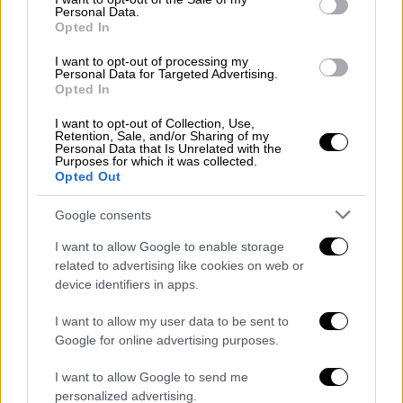
καθένας με 6 επεισόδια.
Personal Data.
Opted In
Την παραγωγή έχει αναλάβει η Faliro House
I want to opt-out of processing my
Productions,
γνωστή για διεθνείς
Personal Data for Targeted Advertising.
συνεργασίες, μεταξύ άλλων με τον Γιώργος
Opted In
Λάνθιμος, με στόχο την προβολή της σειράς
I want to opt-out of Collection, Use,
και σε διεθνείς πλατφόρμες
. Αν και η σειρά
Retention, Sale, and/or Sharing of my
Personal Data that Is Unrelated with the
θα είναι στα ελληνικά, το σενάριο υπογράφει
Purposes for which it was collected.
Opted Out
καταξιωμένη σεναριογράφος από την
Ισπανία.
Google consents
I want to allow Google to enable storage
related to advertising like cookies on web or
device identifiers in apps.
I want to allow my user data to be sent to
Google for online advertising purposes.
I want to allow Google to send me
personalized advertising.