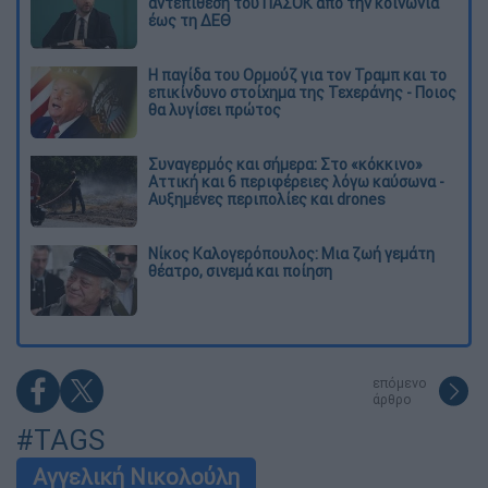
αντεπίθεση του ΠΑΣΟΚ από την κοινωνία
έως τη ΔΕΘ
Η παγίδα του Ορμούζ για τον Τραμπ και το
επικίνδυνο στοίχημα της Τεχεράνης - Ποιος
θα λυγίσει πρώτος
Συναγερμός και σήμερα: Στο «κόκκινο»
Αττική και 6 περιφέρειες λόγω καύσωνα -
Αυξημένες περιπολίες και drones
Νίκος Καλογερόπουλος: Μια ζωή γεμάτη
θέατρο, σινεμά και ποίηση
επόμενο
άρθρο
#TAGS
Αγγελική Νικολούλη