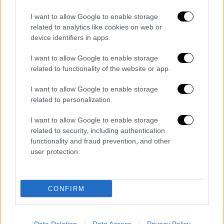
I want to allow Google to enable storage
related to analytics like cookies on web or
Αρχικά, τη σκηνοθεσία είχε αναλάβει ο
device identifiers in apps.
Σωτήρης Τσαφούλιας, αλλά
η συνεργασία
I want to allow Google to enable storage
ακυρώθηκε λόγω καθυστερήσεων στην
related to functionality of the website or app.
έναρξη των γυρισμάτων. Σύμφωνα με
πληροφορίες, το πιθανότερο είναι η
I want to allow Google to enable storage
related to personalization.
σκηνοθεσία να ανατεθεί πλέον στον γιο της
Αγγελικής Νικολούλη, Κωνσταντίνος
I want to allow Google to enable storage
Μουσούλης
, ο οποίος δραστηριοποιείται
related to security, including authentication
στον κινηματογράφο και έχει ήδη
functionality and fraud prevention, and other
user protection.
σκηνοθετήσει 17 ταινίες μικρού μήκους
στην Αμερική.
Μάλιστα,
στις αρχές Μαρτίου αναμένεται η
CONFIRM
πρεμιέρα της πρώτης μεγάλου μήκους
ταινίας του Κωνσταντίνου, με τίτλο «Φίλοι