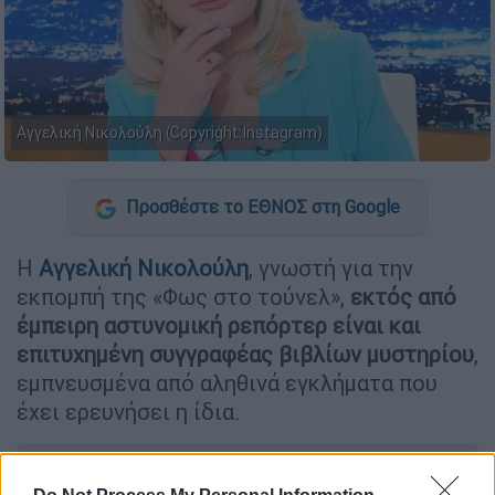
Αγγελική Νικολούλη (Copyright:Instagram)
Προσθέστε το ΕΘΝΟΣ στη Google
Η
Αγγελική Νικολούλη
, γνωστή για την
εκπομπή της «Φως στο τούνελ»,
εκτός από
έμπειρη αστυνομική ρεπόρτερ είναι και
επιτυχημένη συγγραφέας βιβλίων μυστηρίου
,
εμπνευσμένα από αληθινά εγκλήματα που
έχει ερευνήσει η ίδια.
ΔΙΑΒΑΣΤΕ ΕΠΙΣΗΣ