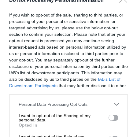
Do Not Process My Personal Information
Τηλεόραση
|
18.02.2026 20:00
Ο Χάρι αποκαλύπτει τα κρυφά σχέδια
If you wish to opt-out of the sale, sharing to third parties, or
processing of your personal or sensitive information for
της Raptor λίγο πριν το φινάλε του
targeted advertising by us, please use the below opt-out
«Hotel Elvira»
section to confirm your selection. Please note that after your
opt-out request is processed you may continue seeing
interest-based ads based on personal information utilized by
us or personal information disclosed to third parties prior to
your opt-out. You may separately opt-out of the further
Οι πρώτες πληροφορίες
disclosure of your personal information by third parties on the
IAB’s list of downstream participants. This information may
Όπως αποκάλυψαν στην εκπομπή «Το
also be disclosed by us to third parties on the
IAB’s List of
Πρωινό» του ΑΝΤ1, η Αγγελική Νικολούλη
Downstream Participants
that may further disclose it to other
ετοιμάζεται να μεταφέρει τα πέντε βιβλία
third parties.
της στη μικρή οθόνη
. Τα βιβλία, με τίτλους:
Please note that this website/app uses one or more Google
Personal Data Processing Opt Outs
«Ονειρεύτηκα το δολοφόνο σου», «Θάνατος
services and may gather and store information including but
με χείλη κόκκινα», «Έρωτας φονιάς», «Θα
not limited to your visit or usage behaviour. You may click to
I want to opt-out of the Sharing of my
personal data.
γίνω σκιά σου» και «Απαγωγή», θα γίνουν
grant or deny consent to Google and its third-party tags to
Opted In
use your data for below specified purposes in below Google
πέντε διαφορετικοί τηλεοπτικοί κύκλοι,
consent section.
I want to opt-out of the Sale of my