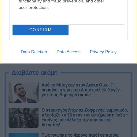
functionality and fraud prevention, and other
user protection.
CONFIRM
καταχώρηση
Data Deletion
Data Access
Privacy Policy
Διαβάστε ακόμη
Από το Μίσιγκαν στον Λευκό Οίκο: Τι
σημαίνει η νίκη του Αμπντούλ Ελ-Σαγέντ
για τους Δημοκρατικούς
O στρατηγός ήταν σχιζοφρενής, εμμονικός,
πλησίαζε τα 75 όταν τον αντάμωσε η δόξα –
Εκείνος που άλλαξε την πορεία της
Ιστορίας!
Πώς πνίγηκε το 4χρονο παιδί σε πισίνα