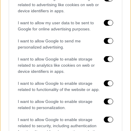
related to advertising like cookies on web or
device identifiers in apps.
Λίγο πριν ολοκληρωθεί η παρουσία του, ο
I want to allow my user data to be sent to
Νίκος Κοκλώνης
τον προσκάλεσε να
Google for online advertising purposes.
μοιραστεί μια ακόμη ιδιαίτερη στιγμή με τη
μητέρα του, που βρισκόταν στο κοινό. Ο
I want to allow Google to send me
personalized advertising.
Θοδωρής Φέρρης
πλησίασε τη μητέρα του
και οι δυο τους ερμήνευσαν μαζί το
I want to allow Google to enable storage
τραγούδι «Πώς να γλυτώσει μάτια μου ο
related to analytics like cookies on web or
ένας απ’ τον άλλο;»
, συγκινώντας τόσο τους
device identifiers in apps.
κριτές και το πλατό όσο και τους
I want to allow Google to enable storage
τηλεθεατές.
related to functionality of the website or app.
I want to allow Google to enable storage
related to personalization.
Τα σχολιά σας δημοσιεύονται άμεσα με δική σας ευθύνη. Το
ΕΘΝΟΣ θα παρεμβαίνει και τα προσβλητικά σχόλια θα
I want to allow Google to enable storage
διαγράφονται
related to security, including authentication