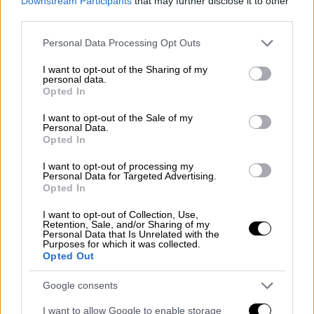
Downstream Participants
that may further disclose it to other
third parties.
Please note that this website/app uses one or more Google
Personal Data Processing Opt Outs
Το τρυφερό στιγμιότυπο
services and may gather and store information including but
not limited to your visit or usage behaviour. You may click to
I want to opt-out of the Sharing of my
Αρχικά, ο καλλιτέχνης ανέβηκε στη σκηνή
personal data.
grant or deny consent to Google and its third-party tags to
Opted In
μαζί με τον Κώστα Χατζή,
σε μια μοναδική
use your data for below specified purposes in below Google
consent section.
μουσική συνύπαρξη, ενώ στη συνέχεια
I want to opt-out of the Sale of my
Personal Data.
ερμήνευσε solo μερικές από τις πιο
Opted In
αγαπημένες του επιτυχίες
.
I want to opt-out of processing my
Personal Data for Targeted Advertising.
Opted In
I want to opt-out of Collection, Use,
Retention, Sale, and/or Sharing of my
Personal Data that Is Unrelated with the
Purposes for which it was collected.
Opted Out
video
Google consents
I want to allow Google to enable storage