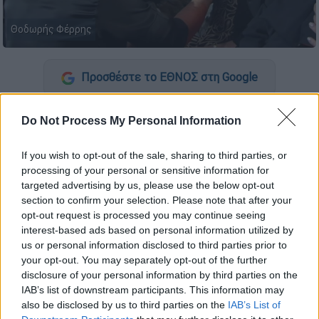
Θοδωρής Φέρρης
Προσθέστε το ΕΘΝΟΣ στη Google
Μια ξεχωριστή στιγμή έζησαν οι τηλεθεατές
Do Not Process My Personal Information
του «
J2US
» το βράδυ του Σαββάτου 7
Μαρτίου, όταν καλεσμένος στο live ήταν ο
If you wish to opt-out of the sale, sharing to third parties, or
γνωστός τραγουδιστής
Θοδωρής Φέρρης
.
processing of your personal or sensitive information for
targeted advertising by us, please use the below opt-out
section to confirm your selection. Please note that after your
ΔΙΑΒΑΣΤΕ ΕΠΙΣΗΣ
opt-out request is processed you may continue seeing
interest-based ads based on personal information utilized by
Τηλεόραση
|
08.03.2026 09:28
us or personal information disclosed to third parties prior to
your opt-out. You may separately opt-out of the further
Συγκινητική έναρξη στο «J2US» με
disclosure of your personal information by third parties on the
μήνυμα ειρήνης από τον Νίκο
IAB’s list of downstream participants. This information may
Κοκλώνη
also be disclosed by us to third parties on the
IAB’s List of