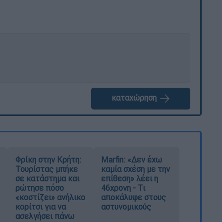
καταχώρηση
Φρίκη στην Κρήτη:
Marfin: «Δεν έχω
Τουρίστας μπήκε
καμία σχέση με την
σε κατάστημα και
επίθεση» λέει η
ρώτησε πόσο
46χρονη - Τι
«κοστίζει» ανήλικο
αποκάλυψε στους
κορίτσι για να
αστυνομικούς
ασελγήσει πάνω