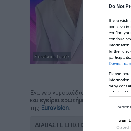
Do Not Pr
If you wish 
sensitive in
confirm you
continue se
information 
further disc
Eurovision - Ισραήλ
participants
Downstream 
Please note
Προσθέστε
information 
deny consent
Ένα νέο νομοσχέδιο που προωθείται
in below Go
και εγείρει ερωτήματα για το μέλλο
της
Eurovision
.
Persona
I want t
ΔΙΑΒΑΣΤΕ ΕΠΙΣΗΣ
Opted 