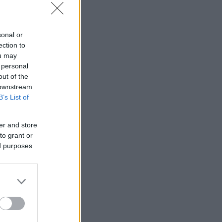
sonal or
ection to
ou may
 personal
out of the
 downstream
B’s List of
er and store
to grant or
ed purposes