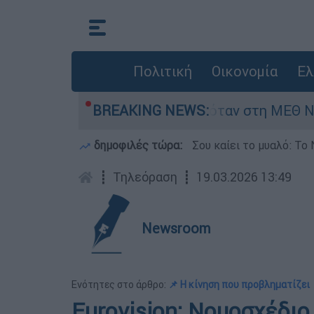
Πολιτική
Οικονομία
Ελ
έφος 8 ημερών - Νοσηλευόταν στη ΜΕΘ Νεογνών
BREAKING NEWS:
δημοφιλές τώρα:
Σου καίει το μυαλό: Το 
┋
Τηλεόραση
┋
19.03.2026 13:49
Newsroom
Ενότητες στο άρθρο:
📌 Η κίνηση που προβληματίζει
Eurovision: Νομοσχέδιο