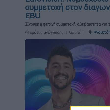
συμμετοχή στον διαγωνι
EBU
Σίγουρη η φετινή συμμετοχή, αβεβαιότητα για 
🕛 χρόνος ανάγνωσης: 1 λεπτό ┋ 🗣️
Ανοικτό 