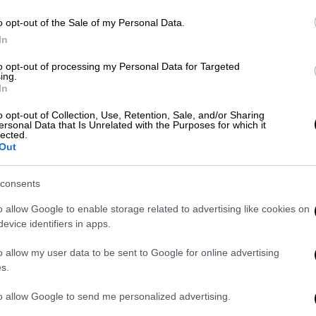
o opt-out of the Sale of my Personal Data.
υ στη σκηνή της Eurovision, μπορεί να
In
to opt-out of processing my Personal Data for Targeted
ing.
In
o opt-out of Collection, Use, Retention, Sale, and/or Sharing
ι
ersonal Data that Is Unrelated with the Purposes for which it
lected.
Out
δημόσιας ραδιοτηλεόρασης και, σύμφωνα με
ι άμεσα τη συμμετοχή της χώρας στον
consents
o allow Google to enable storage related to advertising like cookies on
ατατέθηκε από τον Αβιχάι Μποαρόν
evice identifiers in apps.
ατοδότησης του δημόσιου
o allow my user data to be sent to Google for online advertising
για σταθερό και ανεξάρτητο προϋπολογισμό,
s.
νά στον κρατικό έλεγχο, γεγονός που -
ην ανεξαρτησία του οργανισμού
. Η πρόταση
to allow Google to send me personalized advertising.
όμη και εντός της Επιτροπής Οικονομικών,