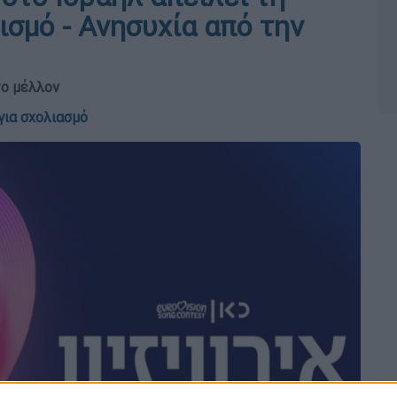
σμό - Ανησυχία από την
το μέλλον
για σχολιασμό