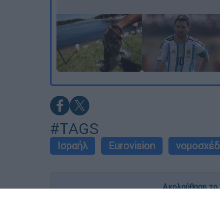
#TAGS
Ισραήλ
Eurovision
νομοσχέδ
Ακολούθησε το 
Live όλες οι εξελίξεις λεπτό προς