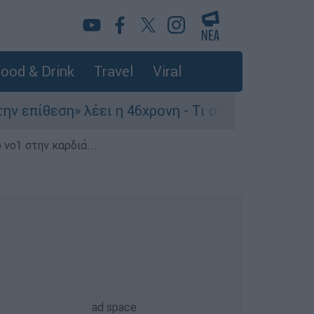
ood & Drink
Travel
Viral
θεση» λέει η 46χρονη - Τι αποκάλυψε στους αστυ
 νο1 στην καρδιά...