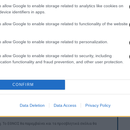
εκφράζει επιφυλάξεις.
o allow Google to enable storage related to analytics like cookies on
evice identifiers in apps.
κολουθεί στενά τις εξελίξεις, εκφράζοντας
o allow Google to enable storage related to functionality of the website
 επισημαίνει ότι
τυχόν κρατική παρέμβαση
ρούσε να εκληφθεί ως απόπειρα ελέγχου
ς βασικές αρχές της Ένωσης. Μάλιστα,
o allow Google to enable storage related to personalization.
σφαλίσει την ανεξαρτησία της δημόσιας
o allow Google to enable storage related to security, including
cation functionality and fraud prevention, and other user protection.
εν αποκλείεται το Ισραήλ να βρεθεί εκτός
ετοχή προϋποθέτει ανεξάρτητο δημόσιο
 παρόν, η συμμετοχή για το 2026 δε
CONFIRM
αβεβαιότητα μεταφέρεται ήδη για τα
ά
.
Data Deletion
Data Access
Privacy Policy
. Το ΕΘΝΟΣ θα παρεμβαίνει και τα προσβλητικά σχόλια θα