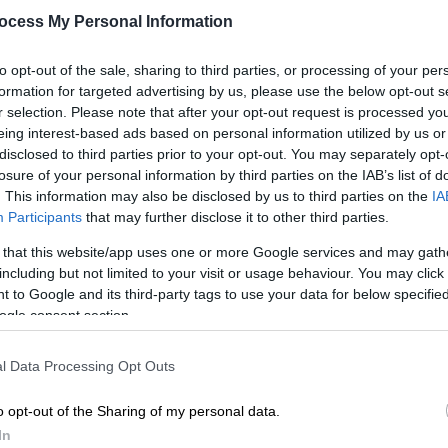
ocess My Personal Information
to opt-out of the sale, sharing to third parties, or processing of your per
formation for targeted advertising by us, please use the below opt-out s
r selection. Please note that after your opt-out request is processed y
eing interest-based ads based on personal information utilized by us or
disclosed to third parties prior to your opt-out. You may separately opt-
losure of your personal information by third parties on the IAB’s list of
. This information may also be disclosed by us to third parties on the
IA
Participants
that may further disclose it to other third parties.
 that this website/app uses one or more Google services and may gath
 το ΕΘΝΟΣ στη Google
including but not limited to your visit or usage behaviour. You may click 
 to Google and its third-party tags to use your data for below specifi
 στο
Ισραήλ
προκαλεί έντονες αντιδράσεις
ogle consent section.
ν της χώρας
στον διαγωνισμό τραγουδιού
l Data Processing Opt Outs
o opt-out of the Sharing of my personal data.
In