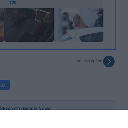
του
επόμενο άρθρο
ιο
Έθνος στο Google News!
 λεπτό, με την υπογραφή του www.ethnos.gr