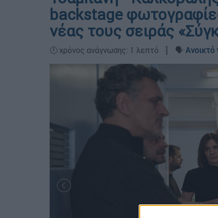
backstage φωτογραφίες
νέας τους σειράς «Σύγ
🕛 χρόνος ανάγνωσης: 1 λεπτό ┋ 🗣️
Ανοικτό 