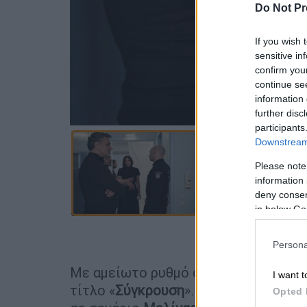
Do Not Pr
If you wish 
sensitive in
confirm you
continue se
information 
further disc
participants
Downstream 
Please note
information 
deny consent
in below Go
Προσθέστε
Persona
Με αμείωτο ρυθμό συνεχίζονται τα γ
I want t
τίτλο «
Σύγκρουση
». Στα
8 επεισόδια
Opted 