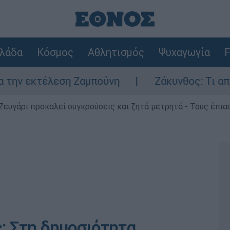
λάδα
Κόσμος
Αθλητισμός
Ψυχαγωγία
F
εκτέλεση Ζαμπούνη
Ζάκυνθος: Τι απαντά η
Ζευγάρι προκαλεί συγκρούσεις και ζητά μετρητά - Τους έπια
: Στη δημοσιότητα