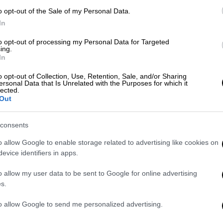
τρου Καλκόβαλη
και σκηνοθεσία Αλέκου
o opt-out of the Sale of my Personal Data.
 όπου τίποτα δεν είναι όπως φαίνεται.
In
to opt-out of processing my Personal Data for Targeted
ing.
In
 είχα σκεφτεί ν' αλλάξω επάγγελμα
o opt-out of Collection, Use, Retention, Sale, and/or Sharing
ersonal Data that Is Unrelated with the Purposes for which it
lected.
Out
consents
τες ισορροπίες των ανθρώπινων σχέσεων
o allow Google to enable storage related to advertising like cookies on
ραγματικότητα και την υποκειμενική εκδοχή
evice identifiers in apps.
 αντιφάσεις και ηθικά διλήμματα.
o allow my user data to be sent to Google for online advertising
s.
to allow Google to send me personalized advertising.
ουσικός Φίλιππος Ράπτης (Δημήτρης