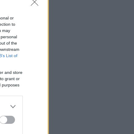
sonal or
ection to
ou may
 personal
out of the
 downstream
B’s List of
er and store
to grant or
ed purposes