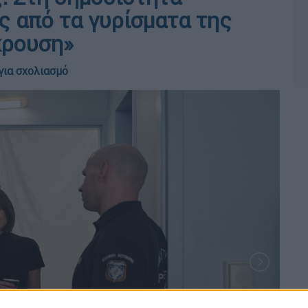
 από τα γυρίσματα της
κρουση»
για σχολιασμό