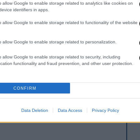
για τον θάνατο της συντρόφου του, σε ένα
o allow Google to enable storage related to analytics like cookies on
τες συνθήκες και γεννά αμφιβολίες και
evice identifiers in apps.
 Σκολίδη) είναι η νεαρή δικηγόρος που
o allow Google to enable storage related to functionality of the website
παρασύρεται σε μια διαδρομή, όπου τα όρια
ημα αρχίζουν να θολώνουν επικίνδυνα. Κι
 μετατρέπεται σε μια βαθιά προσωπική
o allow Google to enable storage related to personalization.
o allow Google to enable storage related to security, including
ρες που κινούνται ανάμεσα στο φως και το
cation functionality and fraud prevention, and other user protection.
ραφικό φακό και κάθε εικόνα αποτελεί ένα
ας που εξελίσσεται διαρκώς και
CONFIRM
Data Deletion
Data Access
Privacy Policy
. Το ΕΘΝΟΣ θα παρεμβαίνει και τα προσβλητικά σχόλια θα