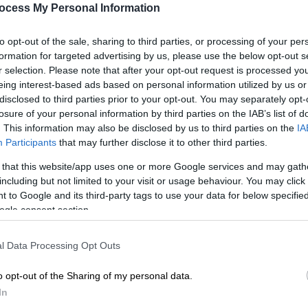
ocess My Personal Information
to opt-out of the sale, sharing to third parties, or processing of your per
formation for targeted advertising by us, please use the below opt-out s
r selection. Please note that after your opt-out request is processed y
eing interest-based ads based on personal information utilized by us or
disclosed to third parties prior to your opt-out. You may separately opt-
losure of your personal information by third parties on the IAB’s list of
. This information may also be disclosed by us to third parties on the
IA
Participants
that may further disclose it to other third parties.
 that this website/app uses one or more Google services and may gath
including but not limited to your visit or usage behaviour. You may click 
 to Google and its third-party tags to use your data for below specifi
ogle consent section.
 το ΕΘΝΟΣ στη Google
l Data Processing Opt Outs
υρίσματα της νέας σειράς με
o opt-out of the Sharing of my personal data.
του ερωτικού δικαστικού θρίλερ του
MEGA
,
In