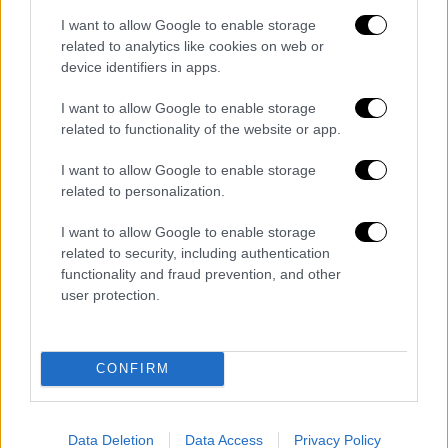
πρωταγωνιστούν οι Χάντερ Ντούχαν (Hunter
I want to allow Google to enable storage
Doohan), Τζόι Σάντεϊ (Joy Sunday), Τζόρτζι
related to analytics like cookies on web or
Φάρμερ (Georgie Farmer), 'Αιζακ Ορντόνεζ
device identifiers in apps.
(Isaac Ordonez), Μπίλι Πάιπερ (Billie Piper),
Ίβι Τέμπλετον (Evie Templeton), Λουίς
I want to allow Google to enable storage
related to functionality of the website or app.
Γκούζμαν (Luis Guzman), Κάθριν Ζέτα-
Τζόουνς (Catherine Zeta-Jones) και Τζοάνα
I want to allow Google to enable storage
Λάμλεϊ (Joanna Lumley).
related to personalization.
Η σειρά
βασίζεται σε χαρακτήρες που
I want to allow Google to enable storage
related to security, including authentication
δημιούργησε ο Τσαρλς 'Ανταμς (Charles
functionality and fraud prevention, and other
Addams). Οι 'Αλ Γκάφ (Alfred Gough) και
user protection.
Μάιλς Μίλαρ (Miles Millar) εκτελούν χρέη
showrunners
, ενώ ο Τιμ Μπάρτον (Tim
Burton) είναι στο σκηνοθετικό τιμόνι, με
CONFIRM
τους τρεις τους να έχουν και τον ρόλο του
εκτελεστικού παραγωγού. Το στούντιο
παραγωγής είναι η MGM Television.
Data Deletion
Data Access
Privacy Policy