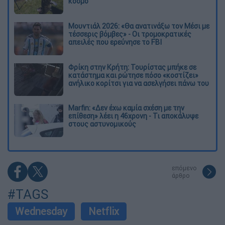
κόσμο
Μουντιάλ 2026: «Θα ανατινάξω τον Μέσι με
τέσσερις βόμβες» - Οι τρομοκρατικές
απειλές που ερεύνησε το FBI
Φρίκη στην Κρήτη: Τουρίστας μπήκε σε
κατάστημα και ρώτησε πόσο «κοστίζει»
ανήλικο κορίτσι για να ασελγήσει πάνω του
Marfin: «Δεν έχω καμία σχέση με την
επίθεση» λέει η 46χρονη - Τι αποκάλυψε
στους αστυνομικούς
επόμενο
άρθρο
#TAGS
Wednesday
Netflix