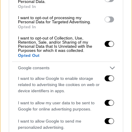
— Netflix (@netflix)
April 20, 2026
Personal Data.
Opted In
Η παραγωγή της 3ης σεζόν ξεκίνησε τον
I want to opt-out of processing my
Φεβρουάριο στο Δουβλίνο. Σύμφωνα με το
Personal Data for Targeted Advertising.
Opted In
Variety, στα νέα μέλη του καστ
περιλαμβάνονται η Έβα Γκριν (Eva Green)
I want to opt-out of Collection, Use,
Retention, Sale, and/or Sharing of my
στον ρόλο της Θείας Οφηλίας, καθώς και οι
Personal Data that Is Unrelated with the
Purposes for which it was collected.
Γουινόνα Ράιντερ (Winona Ryder), Λένα Χίντι
Opted Out
(Lena Headey), 'Αντριου ΜακΚάρθι (Andrew
McCarthy), Τζέιμς Λανς (James Lance), Κρις
Google consents
Σάραντον (Chris Sarandon), Νόα Τέιλορ
I want to allow Google to enable storage
(Noah Taylor), Όσκαρ Μόργκαν (Oscar
related to advertising like cookies on web or
Morgan) και Κένεντι Μόγιερ (Kennedy
device identifiers in apps.
Moyer).
I want to allow my user data to be sent to
Google for online advertising purposes.
Μαζί με την Ορτέγκα, την Έμα Μάιερς (Emma
Myers), τον Φρεντ 'Αρμισεν (Fred Armisen)
I want to allow Google to send me
και τον Ντορομπάντου στη σειρά
personalized advertising.