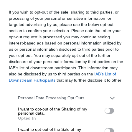
Στο στιγμιότυπο που αναρτήθηκε στα μέσα
If you wish to opt-out of the sale, sharing to third parties, or
κοινωνικής δικτύωσης, η Wednesday
processing of your personal or sensitive information for
targeted advertising by us, please use the below opt-out
εμφανίζεται να στέκεται δίπλα σε μια
section to confirm your selection. Please note that after your
μοτοσικλέτα κάτω από τον Πύργο του
opt-out request is processed you may continue seeing
'Αιφελ
, στο Παρίσι κρατώντας μερικά φύλλα
interest-based ads based on personal information utilized by
χαρτού και έχοντας το χαρακτηριστικό της
us or personal information disclosed to third parties prior to
βλέμμα. Επίσης, διακρίνεται το «the thing»
your opt-out. You may separately opt-out of the further
disclosure of your personal information by third parties on the
(Βίκτορ Ντορομπάντου), το ασώματο χέρι
IAB’s list of downstream participants. This information may
και αναπόσπαστο μέλος της οικογένειας
also be disclosed by us to third parties on the
IAB’s List of
'Ανταμς να βρίσκεται πάνω στη μοτοσικλέτα.
Downstream Participants
that may further disclose it to other
third parties.
«
Από το Παρίσι, με τρόμο
» αναφέρεται στη
Please note that this website/app uses one or more Google
Personal Data Processing Opt Outs
λεζάντα της ανάρτησης.
services and may gather and store information including but
not limited to your visit or usage behaviour. You may click to
I want to opt-out of the Sharing of my
From Paris, with dread.
personal data.
grant or deny consent to Google and its third-party tags to
Opted In
pic.twitter.com/vyucpce8D7
use your data for below specified purposes in below Google
consent section.
I want to opt-out of the Sale of my