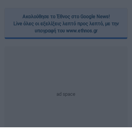
Ακολούθησε το Έθνος στο Google News!
Live όλες οι εξελίξεις λεπτό προς λεπτό, με την
υπογραφή του www.ethnos.gr