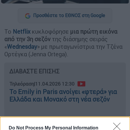
Προσθέστε το ΕΘΝΟΣ στη Google
Το
Netflix
κυκλοφόρησε
μια πρώτη εικόνα
από την 3η σεζόν
της διάσημης σειράς
«
Wednesday
» με πρωταγωνίστρια την Τζένα
Ορτέγκα (Jenna Ortega).
ΔΙΑΒΑΣΤΕ ΕΠΙΣΗΣ
Τηλεόραση
|
11.04.2026 12:30
Το Emily in Paris ανοίγει «φτερά» για
Ελλάδα και Μονακό στη νέα σεζόν
Το νέο κεφάλαιο
Do Not Process My Personal Information