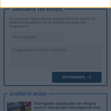
Τα σχολιά σας δημοσιεύονται άμεσα με δική σας ευθύνη. Το
ΕΘΝΟΣ θα παρεμβαίνει και τα προσβλητικά σχόλια θα
διαγράφονται
καταχώρηση
Διαβάστε ακόμη
Επιστήμονες ανακάλυψαν τον τέταρτο
γνωστό τύπο μεταδοτικού καρκίνου στον