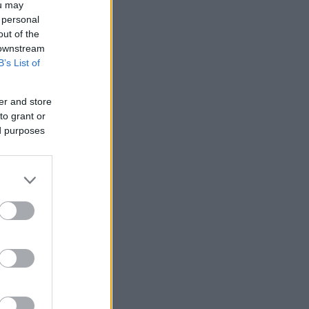
ou may
 personal
out of the
 downstream
B’s List of
er and store
to grant or
ed purposes