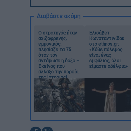
Διαβάστε ακόμη
O στρατηγός ήταν
Ελισάβετ
σχιζοφρενής,
Κωνσταντινίδου
εμμονικός,
στο ethnos.gr:
πλησίαζε τα 75
«Κάθε πόλεμος
όταν τον
είναι ένας
αντάμωσε η δόξα –
εμφύλιος, όλοι
Εκείνος που
είμαστε αδέλφια»
άλλαξε την πορεία
της Ιστορίας!