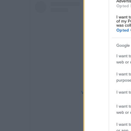
Advertis
Opted 
I want t
of my P
was col
Opted 
Google 
I want t
web or d
I want t
purpose
I want 
View this post on Instag
I want t
web or d
I want t
or app.