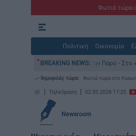
Φωτιά τώρα σ
Πολιτική
Οικονομία
Ε
 θάνατο του 4χρονου στην Πάρο - Στο «μικροσκό
BREAKING NEWS:
δημοφιλές τώρα:
Φωτιά τώρα στο Κορωπί
┋
Τηλεόραση
┋
02.05.2026 17:25
Newsroom