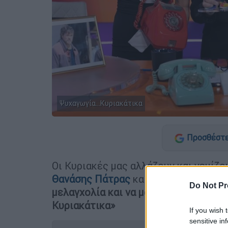
Ψυχαγωγία...Κυριακάτικα
Προσθέστε
Οι Κυριακές μας αλλάζουν και γεμίζο
Θανάσης Πάτρας
και η παρέα του
έρχ
Do Not Pr
μελαγχολία και να μας προσφέρουν τ
Κυριακάτικα»
If you wish 
sensitive in