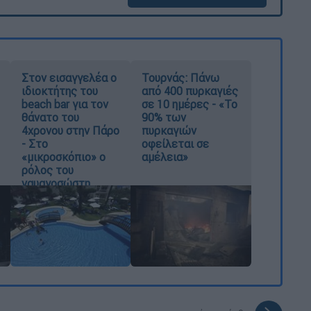
Στον εισαγγελέα ο
Τουρνάς: Πάνω
ιδιοκτήτης του
από 400 πυρκαγιές
beach bar για τον
σε 10 ημέρες - «Το
θάνατο του
90% των
4χρονου στην Πάρο
πυρκαγιών
- Στο
οφείλεται σε
«μικροσκόπιο» ο
αμέλεια»
ρόλος του
ναυαγοσώστη