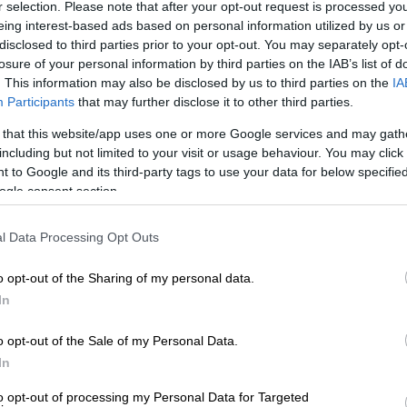
r selection. Please note that after your opt-out request is processed y
eing interest-based ads based on personal information utilized by us or
disclosed to third parties prior to your opt-out. You may separately opt-
losure of your personal information by third parties on the IAB’s list of
ανέλης guest κριτές στο 10ο live του
. This information may also be disclosed by us to third parties on the
IA
Participants
that may further disclose it to other third parties.
 that this website/app uses one or more Google services and may gath
including but not limited to your visit or usage behaviour. You may click 
 to Google and its third-party tags to use your data for below specifi
OPEN
η αγαπημένη μας παρέα φοράει τα
ogle consent section.
μένη διάθεση! Ο Θανάσης Πάτρας μαζί με
ηρδέλη
μας υπόσχονται πολύ κέφι, χαρά και
l Data Processing Opt Outs
o opt-out of the Sharing of my personal data.
ε την πάντα ενημερωμένη
Ναταλία
In
ρασκήνια της τηλεόρασης, ενώ δεν λείπουν
o opt-out of the Sale of my Personal Data.
υθόρμητες στιγμές που κάνουν κάθε εκπομπή
In
to opt-out of processing my Personal Data for Targeted