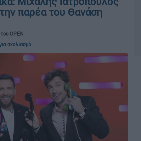
ικα: Μιχάλης Ιατρόπουλος
στην παρέα του Θανάση
α του OPEN
για σχολιασμό