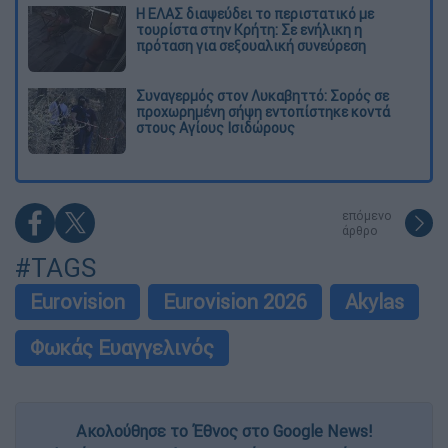
Η ΕΛΑΣ διαψεύδει το περιστατικό με
τουρίστα στην Κρήτη: Σε ενήλικη η
πρόταση για σεξουαλική συνεύρεση
Συναγερμός στον Λυκαβηττό: Σορός σε
προχωρημένη σήψη εντοπίστηκε κοντά
στους Αγίους Ισιδώρους
επόμενο
άρθρο
#TAGS
Eurovision
Eurovision 2026
Akylas
Φωκάς Ευαγγελινός
Ακολούθησε το Έθνος στο Google News!