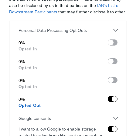
also be disclosed by us to third parties on the
IAB’s List of
Downstream Participants
that may further disclose it to other
third parties.
Please note that this website/app uses one or more Google
Personal Data Processing Opt Outs
services and may gather and store information including but
not limited to your visit or usage behaviour. You may click to
0%
grant or deny consent to Google and its third-party tags to
Opted In
use your data for below specified purposes in below Google
consent section.
0%
Opted In
0%
Opted In
0%
Opted Out
Google consents
I want to allow Google to enable storage
related to advertising like cookies on web or