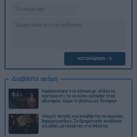
καταχώρηση
Διαβάστε ακόμη
Kadebostany στο ethnos.gr: «Κάποτε
πίστευα ότι το να είσαι outsider ήταν
αδυναμία, τώρα το βλέπω ως δύναμη»
«Χωρίς σκηνές και κουβέρτες σε ακραίες
θερμοκρασίες»: Σε δραματικές συνθήκες
χιλιάδες μετανάστες στη Θέουτα