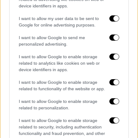
device identifiers in apps.
Eurovision 2026 - Akylas
I want to allow my user data to be sent to
Google for online advertising purposes.
Η εμφάνιση της Ελλάδας στη συγκεκριμένη
I want to allow Google to send me
πρόβα θα έχει τεράστια σημασία, αφού
personalized advertising.
οποιοδήποτε λάθος ή αντίθετα μια
εντυπωσιακή παρουσία μπορεί να παίξει
I want to allow Google to enable storage
καθοριστικό ρόλο στην πρόκριση και στα
related to analytics like cookies on web or
device identifiers in apps.
γραφεία των στοιχημάτων
.
I want to allow Google to enable storage
Φυσικά, μεγάλο μέρος του ενδιαφέροντος
related to functionality of the website or app.
συγκεντρώνει και η σκηνική επιμέλεια του
Φωκά Ευαγγελινού, ο οποίος
έχει αναλάβει
I want to allow Google to enable storage
για ακόμη μία φορά να «χτίσει» την εικόνα
related to personalization.
της ελληνικής συμμετοχής
στη σκηνή της
I want to allow Google to enable storage
Eurovision.
related to security, including authentication
functionality and fraud prevention, and other
Οι πληροφορίες κάνουν λόγο για μία