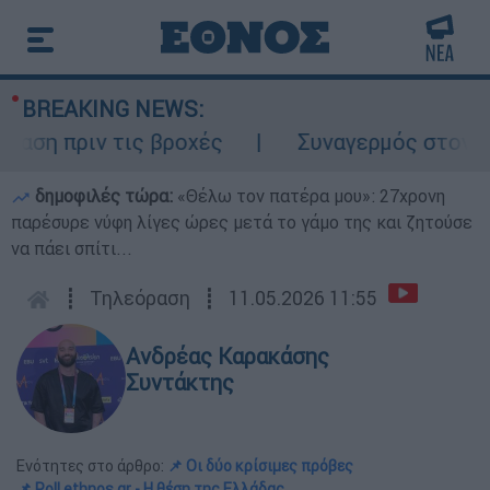
BREAKING NEWS:
 πριν τις βροχές
Συναγερμός στον Λυκαβη
δημοφιλές τώρα:
«Θέλω τον πατέρα μου»: 27χρονη
παρέσυρε νύφη λίγες ώρες μετά το γάμο της και ζητούσε
να πάει σπίτι...
┋
Τηλεόραση
┋
11.05.2026 11:55
Ανδρέας Καρακάσης
Συντάκτης
Ενότητες στο άρθρο:
📌 Οι δύο κρίσιμες πρόβες
📌 Poll ethnos.gr - Η θέση της Ελλάδας