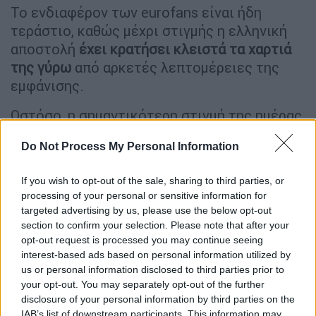
Το ενδιαφέρον των eurofans είναι ήδη
τεράστιο, καθώς μέχρι στιγμής η ελληνική
αποστολή
έχει κρατήσει κλειστά τα χαρτιά
της γύρω
από αρκετές λεπτομέρειες της
εμφάνισης.
Ωστόσο, η σημαντικότερη στιγμή της ημέρας
έρχεται το βράδυ στις 22:00 ώρα Ελλάδας,
Do Not Process My Personal Information
όταν θα διεξαχθεί η πρόβα των επιτροπών
(jury show)
. Πρόκειται ουσιαστικά
για την
If you wish to opt-out of the sale, sharing to third parties, or
πιο καθοριστική πρόβα πριν τον ημιτελικό
,
processing of your personal or sensitive information for
καθώς εκεί ψηφίζουν οι εθνικές επιτροπές
targeted advertising by us, please use the below opt-out
των χωρών που συμμετέχουν στον
section to confirm your selection. Please note that after your
opt-out request is processed you may continue seeing
διαγωνισμό,
διαμορφώνοντας το 50% του
interest-based ads based on personal information utilized by
τελικού αποτελέσματος
.
us or personal information disclosed to third parties prior to
your opt-out. You may separately opt-out of the further
disclosure of your personal information by third parties on the
IAB’s list of downstream participants. This information may