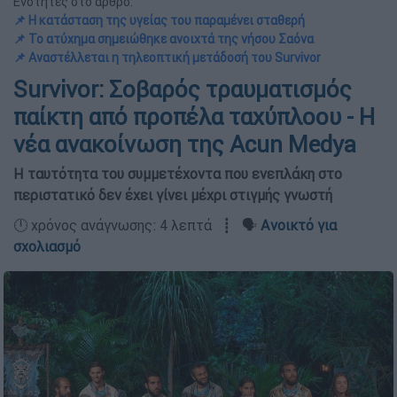
Ενότητες στο άρθρο:
📌 Η κατάσταση της υγείας του παραμένει σταθερή
📌 Το ατύχημα σημειώθηκε ανοιχτά της νήσου Σαόνα
📌 Αναστέλλεται η τηλεοπτική μετάδοσή του Survivor
Survivor: Σοβαρός τραυματισμός
παίκτη από προπέλα ταχύπλοου - Η
νέα ανακοίνωση της Acun Medya
Η ταυτότητα του συμμετέχοντα που ενεπλάκη στο
περιστατικό δεν έχει γίνει μέχρι στιγμής γνωστή
🕛 χρόνος ανάγνωσης: 4 λεπτά ┋ 🗣️
Ανοικτό για
σχολιασμό