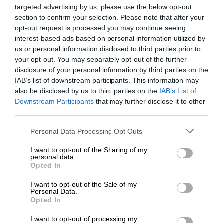
targeted advertising by us, please use the below opt-out
την ασφαλή μεταφορά του τραυματία, ενώ οι
section to confirm your selection. Please note that after your
αρμόδιες λιμενικές αρχές διερευνούν τα
opt-out request is processed you may continue seeing
αίτια του συμβάντος προκειμένου να
interest-based ads based on personal information utilized by
εξακριβωθούν πλήρως οι συνθήκες. Ο
us or personal information disclosed to third parties prior to
your opt-out. You may separately opt-out of the further
παίκτης παραμένει στο νοσοκομείο σε
disclosure of your personal information by third parties on the
σοβαρή αλλά σταθερή κατάσταση εκτός
IAB’s list of downstream participants. This information may
κινδύνου.
also be disclosed by us to third parties on the
IAB’s List of
Downstream Participants
that may further disclose it to other
Με σεβασμό προς τον τραυματία και την
third parties.
οικογένειά του, παρακαλούμε για
Please note that this website/app uses one or more Google
Personal Data Processing Opt Outs
υπευθυνότητα και αποφυγή αναπαραγωγής
services and may gather and store information including but
ανακριβών πληροφοριών μέχρι την
not limited to your visit or usage behaviour. You may click to
I want to opt-out of the Sharing of my
personal data.
ολοκλήρωση της επίσημης διερεύνησης.
grant or deny consent to Google and its third-party tags to
Opted In
use your data for below specified purposes in below Google
Δεσμευόμαστε για την άμεση ενημέρωσή σας
consent section.
I want to opt-out of the Sale of my
σε σχέση με την εξέλιξη και διαλεύκανση
Personal Data.
του περιστατικού».
Opted In
I want to opt-out of processing my
Το ατύχημα σημειώθηκε ανοιχτά της