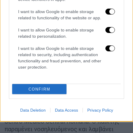
ατύχημα. Ο κυβερνήτης του σκάφους,
Γουόκερ Νέιθαν Πολάνκο Μοράλες, φέρεται
I want to allow Google to enable storage
να υποστήριξε ότι το πλοιάριο
related to functionality of the website or app.
κατευθυνόταν προς τη νήσο Σαόνα στο
I want to allow Google to enable storage
πλαίσιο τουριστικής εκδρομής, όταν
related to personalization.
τραυμάτισε κατά λάθος τον παίκτη του
Survivor.
I want to allow Google to enable storage
related to security, including authentication
Ο Έλληνας διαγωνιζόμενος
υπέστη σοβαρά
functionality and fraud prevention, and other
τραύματα
από τις προπέλες των
user protection.
εξωλέμβιων κινητήρων του σκάφους. Στο
σημείο έσπευσαν διασώστες του Εθνικού
Συστήματος Άμεσης Ανάγκης της
CONFIRM
Δομινικανής Δημοκρατίας, οι οποίοι
προσέφεραν τις πρώτες βοήθειες πριν από
Data Deletion
Data Access
Privacy Policy
τη μεταφορά του τραυματία στο νοσοκομείο
Centro Medico Central Romana. Ο παίκτης
παραμένει νοσηλευόμενος και λαμβάνει