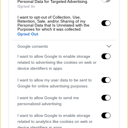
Personal Data for Targeted Advertising.
νήσου Σαόνα
Opted In
I want to opt-out of Collection, Use,
Σύμφωνα με δημοσίευμα του τοπικού μέσου
Retention, Sale, and/or Sharing of my
Personal Data that Is Unrelated with the
cdn.com.do,
το σοβαρό περιστατικό συνέβη
Purposes for which it was collected.
ανοιχτά της Νήσος Σαόνα
, σε περιοχή όπου
Opted Out
πραγματοποιούνται γυρίσματα του ριάλιτι
Google consents
επιβίωσης του
ΣΚΑΪ
. Όπως αναφέρουν οι
πληροφορίες, το τουριστικό σκάφος
I want to allow Google to enable storage
related to advertising like cookies on web or
χτύπησε τον Έλληνα παίκτη ενώ εκείνος
device identifiers in apps.
βρισκόταν μέσα στη θάλασσα
πραγματοποιώντας κατάδυση.
I want to allow my user data to be sent to
Google for online advertising purposes.
Σε ανακοίνωσή του, το Πολεμικό Ναυτικό
της Δομινικανής Δημοκρατίας
I want to allow Google to send me
personalized advertising.
γνωστοποίησε ότι το σκάφος με την
ονομασία «Adrien III» επέστρεψε στο
I want to allow Google to enable storage
ναυπηγείο του Μπαγιαΐμπε μετά το
related to analytics like cookies on web or
device identifiers in apps.