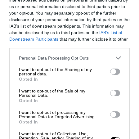
interest-based ads based on personal information utilized by
καθηλώσει το κοινό μέσα στην αρένα της
us or personal information disclosed to third parties prior to
Βιέννη, με τη σκηνική αισθητική να θυμίζει
your opt-out. You may separately opt-out of the further
νικητήρια εμφάνιση
. Οι συνεχείς εναλλαγές
disclosure of your personal information by third parties on the
πλάνων, τα pyro effects και η ένταση του
IAB’s list of downstream participants. This information may
also be disclosed by us to third parties on the
IAB’s List of
κομματιού δημιούργησαν μία από τις πιο
Downstream Participants
that may further disclose it to other
δυνατές τηλεοπτικές στιγμές του φετινού
third parties.
ημιτελικού.
Please note that this website/app uses one or more Google
Personal Data Processing Opt Outs
services and may gather and store information including but
Το μεγάλο ατού της συμμετοχής παραμένει
not limited to your visit or usage behaviour. You may click to
I want to opt-out of the Sharing of my
φυσικά η παρουσία της Linda Lampenius με
personal data.
grant or deny consent to Google and its third-party tags to
Opted In
το βιολί, καθώς
η μουσικός κυριάρχησε επί
use your data for below specified purposes in below Google
consent section.
σκηνής και αποθεώθηκε από το κοινό
. Η
I want to opt-out of the Sale of my
Personal Data.
χημεία της με τον Pete Parkonnen φάνηκε να
Opted In
λειτουργεί εξαιρετικά, με το «Liekinheitin» να
I want to opt-out of processing my
θεωρείται πλέον από πολλούς το απόλυτο
Personal Data for Targeted Advertising.
Opted In
φαβορί για τη νίκη.
I want to opt-out of Collection, Use,
Retention, Sale, and/or Sharing of my