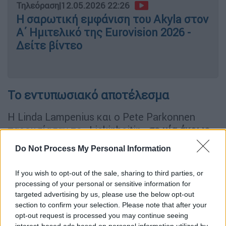
Τηλεόραση
|
12.05.2026 22:26
Η σαρωτική εμφάνιση του Akyla στον
Α΄ Ημιτελικό της Eurovision 2026 -
Δείτε βίντεο
Το εντυπωσιακό αποτέλεσμα
Η Linda Lampenius και ο Pete Parkonnen
παρουσίασαν το «Liekinheitin»
σε μία άκρως
κινηματογραφική εμφάνιση, γεμάτη
Do Not Process My Personal Information
εντυπωσιακά πλάνα, δυναμικούς φωτισμούς
και φυσικά το χαρακτηριστικό βιολί της
If you wish to opt-out of the sale, sharing to third parties, or
Linda
που έκλεψε την παράσταση.
processing of your personal or sensitive information for
targeted advertising by us, please use the below opt-out
Από τα πρώτα κιόλας δευτερόλεπτα, η
section to confirm your selection. Please note that after your
φινλανδική συμμετοχή
κατάφερε να
opt-out request is processed you may continue seeing