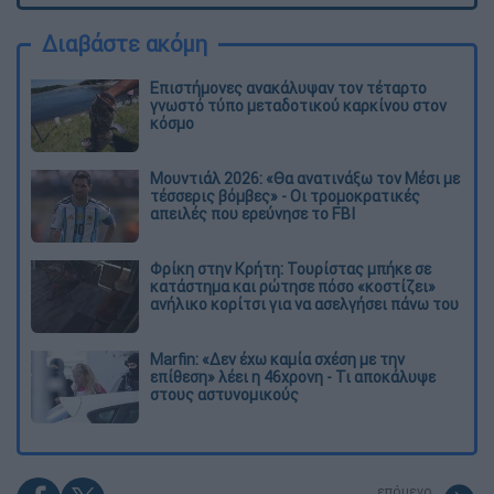
Διαβάστε ακόμη
Επιστήμονες ανακάλυψαν τον τέταρτο
γνωστό τύπο μεταδοτικού καρκίνου στον
κόσμο
Μουντιάλ 2026: «Θα ανατινάξω τον Μέσι με
τέσσερις βόμβες» - Οι τρομοκρατικές
απειλές που ερεύνησε το FBI
Φρίκη στην Κρήτη: Τουρίστας μπήκε σε
κατάστημα και ρώτησε πόσο «κοστίζει»
ανήλικο κορίτσι για να ασελγήσει πάνω του
Marfin: «Δεν έχω καμία σχέση με την
επίθεση» λέει η 46χρονη - Τι αποκάλυψε
στους αστυνομικούς
επόμενο