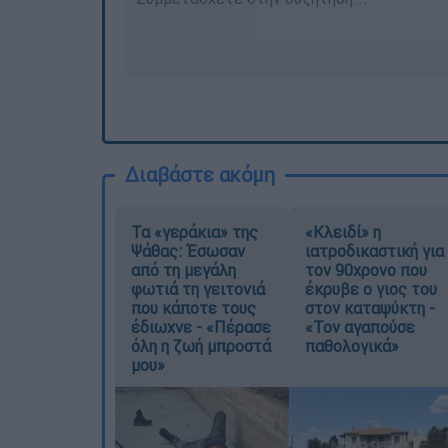
Διαβάστε ακόμη
Τα «γεράκια» της
«Κλειδί» η
Ψάθας: Έσωσαν
ιατροδικαστική για
από τη μεγάλη
τον 90χρονο που
φωτιά τη γειτονιά
έκρυβε ο γιος του
που κάποτε τους
στον καταψύκτη -
έδιωχνε - «Πέρασε
«Τον αγαπούσε
όλη η ζωή μπροστά
παθολογικά»
μου»