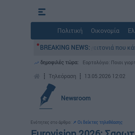
Πολιτική
Οικονομία
Ελ
 από τη μεγάλη φωτιά τη γειτονιά που κάποτε τ
BREAKING NEWS:
δημοφιλές τώρα:
Εορτολόγιο: Ποιοι γιο
┋
Τηλεόραση
┋
13.05.2026 12:02
Newsroom
Ενότητες στο άρθρο:
📌 Οι δείκτες τηλεθέασης
Eurovision 2026: Σαρω