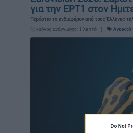
για την ΕΡΤ1 στον Ημιτ
Τεράστιο το ενδιαφέρον από τους Έλληνες τ
🕛 χρόνος ανάγνωσης: 1 λεπτό ┋ 🗣️
Ανοικτό 
Do Not Pr