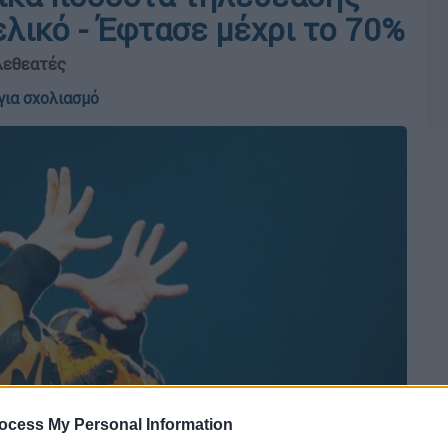
ελικό - Έφτασε μέχρι το 70%
ηλεθεατές
για σχολιασμό
ocess My Personal Information