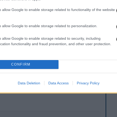
75.000 τηλεθεατές. Η κάλυψη κυμάνθηκε σε
o allow Google to enable storage related to functionality of the website
μπής «Eurovision Night» που παρουσίασαν η
o allow Google to enable storage related to personalization.
αι ο Μιχάλης Μαρίνος. Σημείωσε
μέσο
η διεξαγωγή του Α’ Ημιτελικού και 24%
o allow Google to enable storage related to security, including
cation functionality and fraud prevention, and other user protection.
υ
περιελάμβανε υπηρεσίες
α στην ελληνική νοηματική και χωρίς
ovision Channel του ERTFLIX.
CONFIRM
Data Deletion
Data Access
Privacy Policy
. Το ΕΘΝΟΣ θα παρεμβαίνει και τα προσβλητικά σχόλια θα