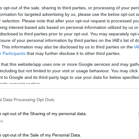
to opt-out of the sale, sharing to third parties, or processing of your per
formation for targeted advertising by us, please use the below opt-out s
r selection. Please note that after your opt-out request is processed y
eing interest-based ads based on personal information utilized by us or
disclosed to third parties prior to your opt-out. You may separately opt-
losure of your personal information by third parties on the IAB’s list of
. This information may also be disclosed by us to third parties on the
IA
Participants
that may further disclose it to other third parties.
 that this website/app uses one or more Google services and may gath
 το ΕΘΝΟΣ στη Google
including but not limited to your visit or usage behaviour. You may click 
 to Google and its third-party tags to use your data for below specifi
ogle consent section.
«Ferto» στο ευρύ κοινό είχε, χθες Τετάρτη
αση του Α’ Ημιτελικού που έφερε τον
l Data Processing Opt Outs
ό
της
70ής Eurovision
, το Σάββατο 16 Μαΐου.
o opt-out of the Sharing of my personal data.
In
o opt-out of the Sale of my Personal Data.