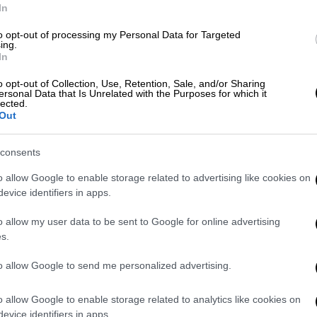
In
α ώρα για διάκριση!
to opt-out of processing my Personal Data for Targeted
ing.
In
o opt-out of Collection, Use, Retention, Sale, and/or Sharing
ersonal Data that Is Unrelated with the Purposes for which it
lected.
 τηλεθέασης 37,7% και στο δυναμικό κοινό
Out
consents
ών), το μέσο μερίδιο τηλεθέασης έφτασε το
o allow Google to enable storage related to advertising like cookies on
%, και στις γυναίκες το 54,8%.
evice identifiers in apps.
πρώτη το νήμα στον πίνακα τηλεθέασης, σε
o allow my user data to be sent to Google for online advertising
 00:20.
s.
τη σκηνή για να ερμηνεύσει το «Ferto» το
to allow Google to send me personalized advertising.
 43%, ενώ η τηλεθέαση ξεπέρασε το 44%
αποτελεσμάτων.
o allow Google to enable storage related to analytics like cookies on
evice identifiers in apps.