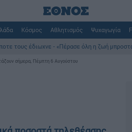
λάδα
Κόσμος
Αθλητισμός
Ψυχαγωγία
F
ους έδιωχνε - «Πέρασε όλη η ζωή μπροστά μου»
ρτάζουν σήμερα, Πέμπτη 6 Αυγούστου
τικά ποσοστά τηλεθέασης