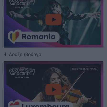
video
4. Λουξεμβούργο
video