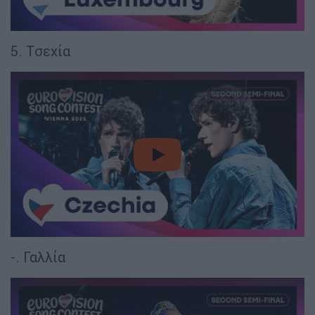
5. Τσεχία
video
-. Γαλλία