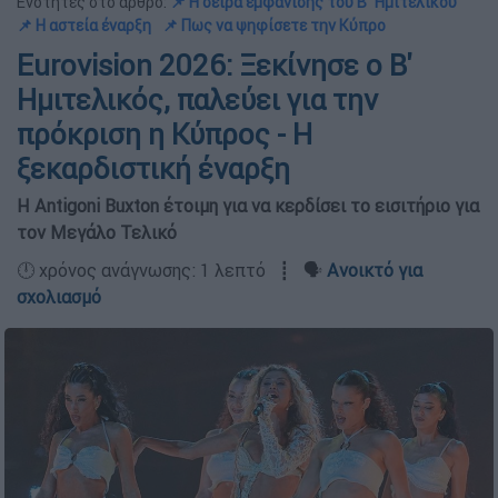
Ενότητες στο άρθρο:
📌 Η σειρά εμφάνισης του Β΄ Ημιτελικού
📌 Η αστεία έναρξη
📌 Πως να ψηφίσετε την Κύπρο
Eurovision 2026: Ξεκίνησε ο Β'
Ημιτελικός, παλεύει για την
πρόκριση η Κύπρος - Η
ξεκαρδιστική έναρξη
Η Antigoni Buxton έτοιμη για να κερδίσει το εισιτήριο για
τον Μεγάλο Τελικό
🕛 χρόνος ανάγνωσης: 1 λεπτό ┋ 🗣️
Ανοικτό για
σχολιασμό