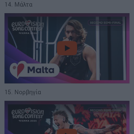
14. Μάλτα
video
15. Νορβηγία