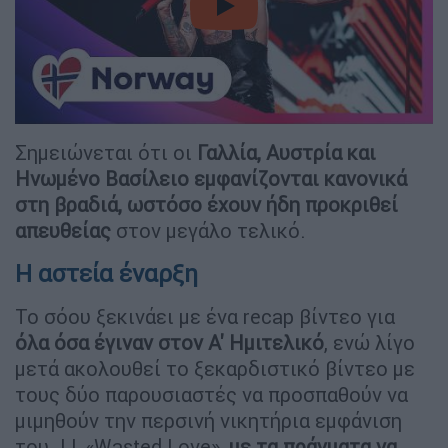
video
Σημειώνεται ότι οι
Γαλλία, Αυστρία και
Ηνωμένο Βασίλειο εμφανίζονται κανονικά
στη βραδιά, ωστόσο έχουν ήδη προκριθεί
απευθείας
στον μεγάλο τελικό.
Η αστεία έναρξη
Το σόου ξεκινάει με ένα recap βίντεο για
όλα όσα έγιναν στον Α' Ημιτελικό
, ενώ λίγο
μετά ακολουθεί το ξεκαρδιστικό βίντεο με
τους δύο παρουσιαστές να προσπαθούν να
μιμηθούν την περσινή νικητήρια εμφάνιση
του JJ, «Wasted Love»,
με τα πράγματα να