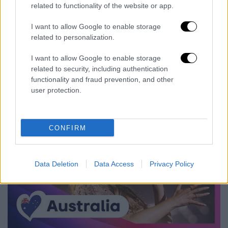
related to functionality of the website or app.
video
I want to allow Google to enable storage
related to personalization.
I want to allow Google to enable storage
related to security, including authentication
functionality and fraud prevention, and other
user protection.
11. Αυστραλία
CONFIRM
Data Deletion
Data Access
Privacy Policy
video