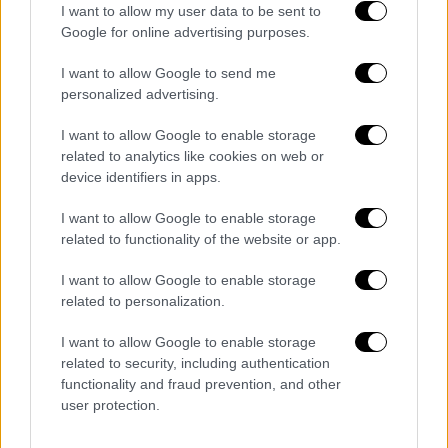
I want to allow my user data to be sent to
δυνατές στιγμές που έχει βιώσει. «
Όταν
Google for online advertising purposes.
άκουσα τον κόσμο να ουρλιάζει μέσα από τα
ακουστικά μου, εκεί κατάλαβα ότι το
I want to allow Google to send me
ζούσαμε όλοι μαζί
», είπε χαρακτηριστικά,
personalized advertising.
προσθέτοντας πως ένιωσε σαν «όλη η
I want to allow Google to enable storage
Ελλάδα να τραγουδούσε μαζί του».
related to analytics like cookies on web or
device identifiers in apps.
Παράλληλα, ο Έλληνας καλλιτέχνης
στάθηκε
στη δυναμική παρουσία των βαλκανικών
I want to allow Google to enable storage
χωρών
στη φετινή διοργάνωση, δηλώνοντας
related to functionality of the website or app.
πως «τα Βαλκάνια δίνουν “πόνο” φέτος στη
I want to allow Google to enable storage
Eurovision».
related to personalization.
Ωστόσο, παρά το απαιτητικό πρόγραμμα των
I want to allow Google to enable storage
τελευταίων ημερών, ο Akylas
ξεκαθάρισε
related to security, including authentication
functionality and fraud prevention, and other
πως μετά τη Eurovision δεν σκοπεύει να
user protection.
ξεκουραστεί ιδιαίτερα
. «Ετοιμάζουμε ήδη το
πρώτο tour και το νέο άλμπουμ», αποκάλυψε,