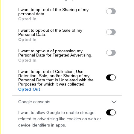
της Eurovision
ως «μαγική», σημειώνοντας
services and may gather and store information including but
ότι οι τελευταίες ημέρες ήταν ιδιαίτερα
not limited to your visit or usage behaviour. You may click to
I want to opt-out of the Sharing of my
personal data.
φορτισμένες συναισθηματικά.
«Έχω κλάψει
grant or deny consent to Google and its third-party tags to
Opted In
use your data for below specified purposes in below Google
όσο δεν έχω κλάψει στη ζωή μου από χαρά»,
consent section.
I want to opt-out of the Sale of my
δήλωσε χαρακτηριστικά, περιγράφοντας τα
Personal Data.
δεκάδες μηνύματα και βίντεο που λαμβάνει
Opted In
καθημερινά από ανθρώπους που γνώρισε σε
I want to opt-out of processing my
διαφορετικές περιόδους της ζωής του.
Personal Data for Targeted Advertising.
Opted In
«Από σχολεία, από δουλειές που δούλευα
I want to opt-out of Collection, Use,
παλιά,
από ανθρώπους που είχα χρόνια να
Retention, Sale, and/or Sharing of my
Personal Data that Is Unrelated with the
δω… μου στέλνουν βίντεο και μηνύματα και
Purposes for which it was collected.
Opted Out
πραγματικά συγκινούμαι
», ανέφερε.
Google consents
Ιδιαίτερη αναφορά έκανε και στην
I want to allow Google to enable storage
ατμόσφαιρα που επικράτησε στον ημιτελικό,
related to advertising like cookies on web or
τονίζοντας πως η αντίδραση του κοινού
device identifiers in apps.
μέσα στην αρένα ήταν μία από τις πιο