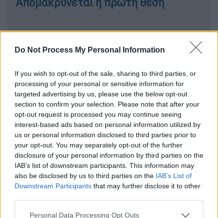
Απομακρύνεται η πρώτη θέση
«Όλη η Ελλάδα τραγουδούσε μαζί
Do Not Process My Personal Information
μου»
If you wish to opt-out of the sale, sharing to third parties, or
Ο ίδιος αποκάλυψε πως μετά την εμφάνισή
processing of your personal or sensitive information for
targeted advertising by us, please use the below opt-out
του στον ημιτελικό
αντιμετώπισε έναν
section to confirm your selection. Please note that after your
μικρό τραυματισμό στην πλάτη, αποτέλεσμα
opt-out request is processed you may continue seeing
- όπως είπε - του ενθουσιασμού του πάνω
interest-based ads based on personal information utilized by
στη σκηνή
. «Ούρλιαζα, χοροπηδούσα σαν το
us or personal information disclosed to third parties prior to
your opt-out. You may separately opt-out of the further
κατσίκι», ανέφερε γελώντας, εξηγώντας πως
disclosure of your personal information by third parties on the
η ομάδα του αντέδρασε άμεσα και πλέον
IAB’s list of downstream participants. This information may
αισθάνεται πολύ καλύτερα και απόλυτα
also be disclosed by us to third parties on the
IAB’s List of
έτοιμος για τον μεγάλο τελικό.
Downstream Participants
that may further disclose it to other
third parties.
Ο Akylas χαρακτήρισε συνολικά την εμπειρία
Please note that this website/app uses one or more Google
Personal Data Processing Opt Outs