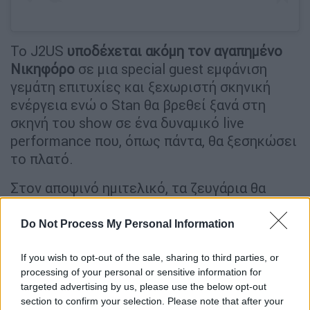
Το J2US
υποδέχεται ακόμη τον αγαπημένο
Νικηφόρο
σε μια special guest εμφάνιση
γεμάτη επιτυχίες και ξεχωριστή σκηνική
ενέργεια ενώ ο Stan θα βρεθεί ξανά στη
σκηνή του show σε ένα δυναμικό live
performance που, όπως πάντα, θα ξεσηκώσει
το πλατό.
Στον αποψινό ημιτελικό, τα ζευγάρια θα
κληθούν να παρουσιάσουν δύο τραγούδια, σε
μια βραδιά με αυξημένο βαθμό δυσκολίας.
Το
Do Not Process My Personal Information
πρώτο τραγούδι θα αποτελεί ανάθεση της
παραγωγής ενώ στο δεύτερο μέρος, οι
If you wish to opt-out of the sale, sharing to third parties, or
processing of your personal or sensitive information for
διαγωνιζόμενοι θα ερμηνεύσουν ένα
targeted advertising by us, please use the below opt-out
τραγούδι προσωπικής επιλογής, με
section to confirm your selection. Please note that after your