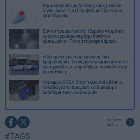
Δημιούργησαν με AI νέους ιούς μέσα σε
λίγες ώρες - Γιατί προβληματίζονται οι
επιστήμονες
Σαν το τρομακτικό It: 15χρονο ντυμένος
κλόουν μαχαίρωσε μέχρι θανάτου
ηλικιωμένο - Τον κατέγραψε κάμερα
«Πόλεμος» για τους χρόνους των
δρομολογίων: Τα σωματεία απαντούν στις
καταγγελίες, οι παρατάξεις περνούν στην
αντεπίθεση
Κόλαφος ΟΟΣΑ: Στην τελευταία θέση η
Ελλάδα για το πραγματικό διαθέσιμο
εισόδημα των νοικοκυριών
επόμενο
άρθρο
#TAGS