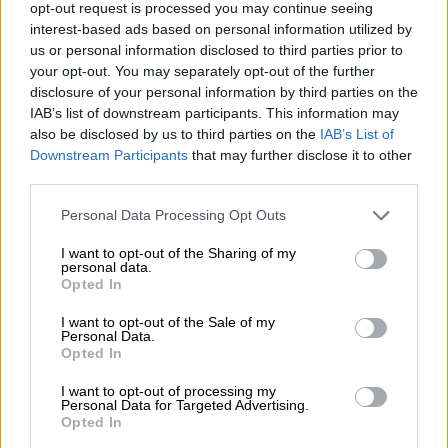
ιδιαίτερη σημασία για τους ίδιους
. Η
opt-out request is processed you may continue seeing
συγκεκριμένη εμφάνιση θα αντιμετωπιστεί
interest-based ads based on personal information utilized by
us or personal information disclosed to third parties prior to
ουσιαστικά ως solo performance, καθώς το
your opt-out. You may separately opt-out of the further
μεγαλύτερο μέρος του τραγουδιού θα
disclosure of your personal information by third parties on the
ερμηνεύεται από τον διαγωνιζόμενο, με τον
IAB’s list of downstream participants. This information may
coach να έχει περισσότερο υποστηρικτικό
also be disclosed by us to third parties on the
IAB’s List of
Downstream Participants
that may further disclose it to other
ρόλο στη σκηνή.
third parties.
ΤΡΑΓΟΥΔΙΑ ΗΜΙΤΕΛΙΚΟΥ
Please note that this website/app uses one or more Google
Personal Data Processing Opt Outs
services and may gather and store information including but
ΜΑΙΡΗ ΑΡΓΥΡΙΑΔΟΥ - ΣΤΑΝ
not limited to your visit or usage behaviour. You may click to
I want to opt-out of the Sharing of my
personal data.
grant or deny consent to Google and its third-party tags to
ΤΡΑΓΟΥΔΙ 1 - ΑΝΑΘΕΣΗ:
Opted In
use your data for below specified purposes in below Google
consent section.
I want to opt-out of the Sale of my
“Κιβωτός” - Ελένη Βιτάλη
Personal Data.
Opted In
Μουσική: Ελένη Βιτάλη
I want to opt-out of processing my
Personal Data for Targeted Advertising.
Στίχοι: Ελένη Βιτάλη
Opted In