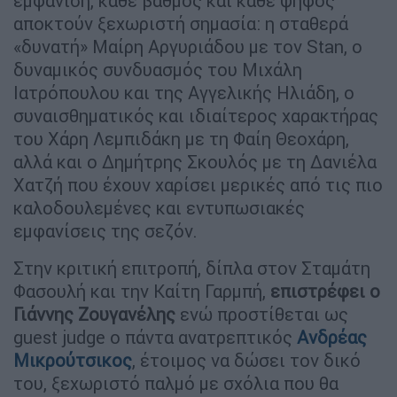
εμφάνιση, κάθε βαθμός και κάθε ψήφος
αποκτούν ξεχωριστή σημασία: η σταθερά
«δυνατή» Μαίρη Αργυριάδου με τον Stan, ο
δυναμικός συνδυασμός του Μιχάλη
Ιατρόπουλου και της Αγγελικής Ηλιάδη, ο
συναισθηματικός και ιδιαίτερος χαρακτήρας
του Χάρη Λεμπιδάκη με τη Φαίη Θεοχάρη,
αλλά και ο Δημήτρης Σκουλός με τη Δανιέλα
Χατζή που έχουν χαρίσει μερικές από τις πιο
καλοδουλεμένες και εντυπωσιακές
εμφανίσεις της σεζόν.
Στην κριτική επιτροπή, δίπλα στον Σταμάτη
Φασουλή και την Καίτη Γαρμπή,
επιστρέφει ο
Γιάννης Ζουγανέλης
ενώ προστίθεται ως
guest judge ο πάντα ανατρεπτικός
Ανδρέας
Μικρούτσικος
, έτοιμος να δώσει τον δικό
του, ξεχωριστό παλμό με σχόλια που θα