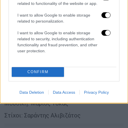
related to functionality of the website or app.
I want to allow Google to enable storage
related to personalization.
I want to allow Google to enable storage
related to security, including authentication
functionality and fraud prevention, and other
Στίχοι: Γιώργος Θεοφάνους
user protection.
ΜΙΧΑΛΗΣ ΙΑΤΡΟΠΟΥΛΟΣ - ΑΓΓΕΛΙΚΗ
ΗΛΙΑΔΗ
CONFIRM
ΤΡΑΓΟΥΔΙ 1 - ΑΝΑΘΕΣΗ:
“Το σημάδι” - Γιάννης Πάριος
Data Deletion
Data Access
Privacy Policy
Μουσική: Μάριος Τόκας
Στίχοι: Σαράντης Αλιβιζάτος