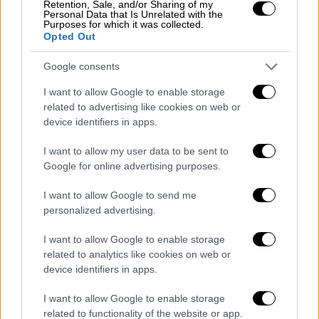
Retention, Sale, and/or Sharing of my
Personal Data that Is Unrelated with the
Purposes for which it was collected.
Την Κυριακή, 7 Ιουνίου, στις 23:00 ο Θέμης
Opted Out
υποδέχεται δύο από τους πιο αγαπητούς
ηθοποιούς της ελληνικής τηλεόρασης
, τη
Google consents
Μαρίλια Μητρούση και τον Απόστολο
I want to allow Google to enable storage
Καμιτσάκη, οι οποίοι μιλούν για τη γνωριμία
related to advertising like cookies on web or
τους, τη συνεργασία τους και τη χημεία που
device identifiers in apps.
ανέπτυξαν μέσα από τους τηλεοπτικούς
I want to allow my user data to be sent to
τους ρόλους, ενώ αποκαλύπτουν πώς
Google for online advertising purposes.
βρέθηκαν για δεύτερη φορά να υποδύονται
ζευγάρι.
I want to allow Google to send me
personalized advertising.
Η Μαρίλια Μητρούση μιλά για τη μετάβασή
I want to allow Google to enable storage
της από τη μουσική στην υποκριτική και
related to analytics like cookies on web or
αποκαλύπτει τον καθοριστικό ρόλο που
device identifiers in apps.
έπαιξε η Μιμή Ντενίση στην απόφασή της να
ακολουθήσει το θέατρο. Από την πλευρά
I want to allow Google to enable storage
related to functionality of the website or app.
του, ο Απόστολος Καμιτσάκης
θυμάται τα