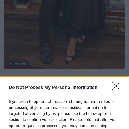
After Dark
Η αγαπημένη τραγουδίστρια εξηγεί πώς
αντιμετωπίζει
την επιτυχία, μιλά για την
Do Not Process My Personal Information
οικογένειά της, και την πίστη της στον Θεό
.
If you wish to opt-out of the sale, sharing to third parties, or
Λίγο πριν το τέλος της βραδιάς, η Ιουλία
processing of your personal or sensitive information for
Καλλιμάνη ανακοινώνει δύο μεγάλους
targeted advertising by us, please use the below opt-out
section to confirm your selection. Please note that after your
σταθμούς της καλοκαιρινής και
opt-out request is processed you may continue seeing
φθινοπωρινής της περιοδείας.
Την Τρίτη 1