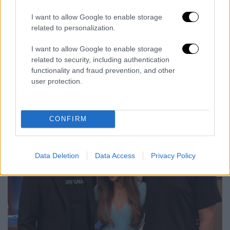
χρόνια που σπούδαζε Πληροφορική στη
I want to allow Google to enable storage
Θεσσαλονίκη και εξηγεί πώς πήρε τη μεγάλη
related to personalization.
απόφαση να ακολουθήσει το όνειρό του στην
I want to allow Google to enable storage
υποκριτική
.
related to security, including authentication
functionality and fraud prevention, and other
user protection.
CONFIRM
Data Deletion
Data Access
Privacy Policy