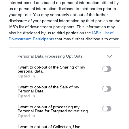
interest-based ads based on personal information utilized by
Ιουλίου θα εμφανιστεί στο Θέατρο Γης στη
us or personal information disclosed to third parties prior to
Θεσσαλονίκη, ενώ στις 15 Σεπτεμβρίου θα
your opt-out. You may separately opt-out of the further
disclosure of your personal information by third parties on the
ανέβει στη σκηνή του Κατράκειου Θεάτρου
IAB’s list of downstream participants. This information may
Νίκαιας
, σε δύο ξεχωριστές συναυλίες που
also be disclosed by us to third parties on the
IAB’s List of
αναμένεται να συγκεντρώσουν χιλιάδες
Downstream Participants
that may further disclose it to other
θαυμαστές της.
third parties.
Please note that this website/app uses one or more Google
Φυσικά, η Ιουλία Καλλιμάνη δεν θα μπορούσε
Personal Data Processing Opt Outs
services and may gather and store information including but
να μην παίξει το αγαπημένο παιχνίδι του
not limited to your visit or usage behaviour. You may click to
I want to opt-out of the Sharing of my
Θέμη,
«Δάγκωσε τη γλώσσα σου»,
personal data.
grant or deny consent to Google and its third-party tags to
Opted In
σχολιάζοντας πρόσωπα της μουσικής με τον
use your data for below specified purposes in below Google
consent section.
δικό της αυθόρμητο τρόπο
.
I want to opt-out of the Sale of my
Personal Data.
Opted In
Στο τέλος έρχεται το καλύτερο,
ένα
απολαυστικό και αποκαλυπτικό
I want to opt-out of processing my
Personal Data for Targeted Advertising.
εξομολογητήριο
, όπου η Ιουλία απαντά στις
Opted In
πιο προσωπικές και ανατρεπτικές
I want to opt-out of Collection, Use,
ερωτήσεις του Θέμη Γεωργαντά.