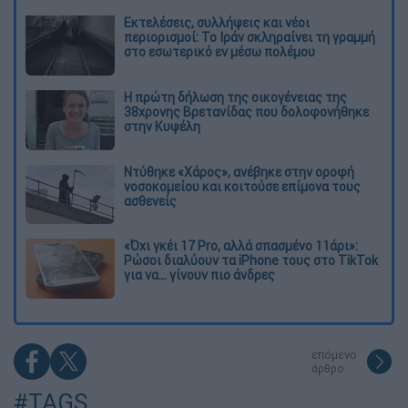
Εκτελέσεις, συλλήψεις και νέοι
περιορισμοί: Το Ιράν σκληραίνει τη γραμμή
στο εσωτερικό εν μέσω πολέμου
Η πρώτη δήλωση της οικογένειας της
38χρονης Βρετανίδας που δολοφονήθηκε
στην Κυψέλη
Ντύθηκε «Χάρος», ανέβηκε στην οροφή
νοσοκομείου και κοιτούσε επίμονα τους
ασθενείς
«Όχι γκέι 17 Pro, αλλά σπασμένο 11άρι»:
Ρώσοι διαλύουν τα iPhone τους στο TikTok
για να... γίνουν πιο άνδρες
επόμενο
άρθρο
#TAGS