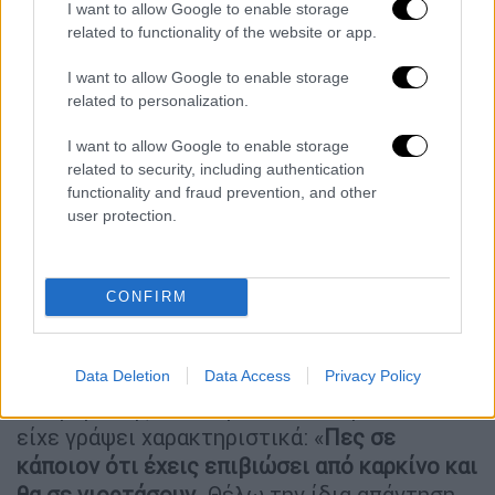
I want to allow Google to enable storage
Ρόλου σε δραματική σειρά για την ερμηνεία
related to functionality of the website or app.
της στο «Law & Order: SVU», ενώ έχει
I want to allow Google to enable storage
κατακτήσει μία νίκη
. Παράλληλα, έχει
related to personalization.
τιμηθεί και με Χρυσή Σφαίρα για τον ίδιο
ρόλο.
I want to allow Google to enable storage
related to security, including authentication
Πέρα από την υποκριτική της πορεία, η
functionality and fraud prevention, and other
ηθοποιός είναι ιδρύτρια του Joyful Heart
user protection.
Foundation,
ενός οργανισμού που στηρίζει
θύματα σεξουαλικής κακοποίησης,
CONFIRM
ενδοοικογενειακής βίας, κακοποίησης
παιδιών, ηλικιωμένων και εμπορίας
ανθρώπων
.
Data Deletion
Data Access
Privacy Policy
Σε άρθρο της στο περιοδικό People το 2024
είχε γράψει χαρακτηριστικά: «
Πες σε
κάποιον ότι έχεις επιβιώσει από καρκίνο και
θα σε γιορτάσουν
. Θέλω την ίδια απάντηση