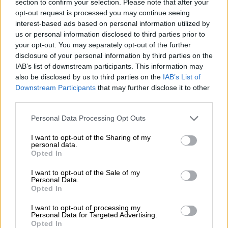
ήταν η καρδιά της καριέρας μου. Εί
ναι
section to confirm your selection. Please note that after your
μεγάλη μου τιμή να παρουσιάσω τα 78α
opt-out request is processed you may continue seeing
interest-based ads based on personal information utilized by
βραβεία Emmy - στα 100ά γενέθλια του
us or personal information disclosed to third parties prior to
αγαπημένου μου NBC - και να γιορτάσω αυτή
your opt-out. You may separately opt-out of the further
την εξαιρετική κοινότητα αφηγητών
»,
disclosure of your personal information by third parties on the
ανέφερε σε ανακοίνωσή της.
IAB’s list of downstream participants. This information may
also be disclosed by us to third parties on the
IAB’s List of
Η
ηθοποιός
, η οποία
ετοιμάζεται για την 28η
Downstream Participants
that may further disclose it to other
third parties.
σεζόν της επιτυχημένης σειράς
, τόνισε
επίσης πως αισθάνεται ευγνωμοσύνη που
Please note that this website/app uses one or more Google
Personal Data Processing Opt Outs
αποτελεί μέρος μιας βιομηχανίας που
services and may gather and store information including but
not limited to your visit or usage behaviour. You may click to
I want to opt-out of the Sharing of my
δημιουργεί «τηλεόραση που μας ενώνει,
personal data.
grant or deny consent to Google and its third-party tags to
ανεξάρτητα από το πώς, πού ή πότε
Opted In
use your data for below specified purposes in below Google
παρακολουθούμε».
consent section.
I want to opt-out of the Sale of my
Personal Data.
Η Χάργκιτεϊ
γίνεται η πρώτη γυναίκα που
Opted In
παρουσιάζει τα Emmy από το 2011, όταν
I want to opt-out of processing my
οικοδέσποινα της βραδιάς ήταν η Τζέιν
Personal Data for Targeted Advertising.
Opted In