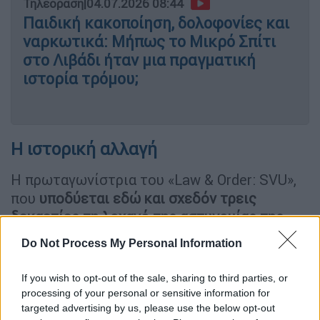
Τηλεόραση
|
04.07.2026 08:44
Παιδική κακοποίηση, δολοφονίες και
ναρκωτικά: Μήπως το Μικρό Σπίτι
στο Λιβάδι ήταν μια πραγματική
ιστορία τρόμου;
Η ιστορική αλλαγή
Η πρωταγωνίστρια του «Law & Order: SVU»,
που
υποδύεται εδώ και σχεδόν τρεις
δεκαετίες τη λοχαγό της αστυνομίας της
Νέας Υόρκης
, Ολίβια Μπένσον, δήλωσε
Do Not Process My Personal Information
ιδιαίτερα συγκινημένη για τη νέα αυτή
πρόκληση.
If you wish to opt-out of the sale, sharing to third parties, or
processing of your personal or sensitive information for
«Το να φέρνω στο φως σημαντικές ιστορίες
targeted advertising by us, please use the below opt-out