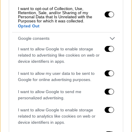
Λιντ
ς. Τα προηγούμενα χρόνια την
παρουσίαση είχαν αναλάβει, μεταξύ άλλων, οι
I want to opt-out of Collection, Use,
Retention, Sale, and/or Sharing of my
Τζίμι Κίμελ, Κέναν Τόμσον και Στίβεν
Personal Data that Is Unrelated with the
Purposes for which it was collected.
Κόλμπερτ.
Opted Out
Mariska Hargitay is set to host the
Google consents
#Emmys
on Sept. 14.
I want to allow Google to enable storage
related to advertising like cookies on web or
She is the first woman to emcee the
device identifiers in apps.
awards show in 15
I want to allow my user data to be sent to
years.
https://t.co/z9HU5h7FD2
Google for online advertising purposes.
pic.twitter.com/IYJT2vNP7O
I want to allow Google to send me
— Variety (@Variety)
July 7, 2026
personalized advertising.
Παρότι θα παρουσιάσει για πρώτη φορά την
I want to allow Google to enable storage
τελετή, η Μαρίσκα Χάργκιτεϊ δεν είναι
related to analytics like cookies on web or
device identifiers in apps.
άγνωστη στα Emmy.
Έχει προταθεί συνολικά
οκτώ φορές για το βραβείο Α' Γυναικείου