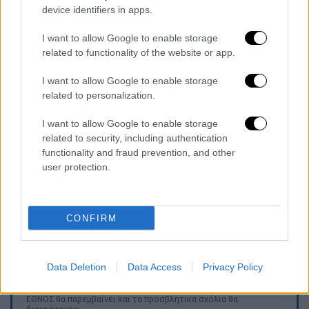
οικογενειών που αντιμετωπίζουν σοβαρές
device identifiers in apps.
δυσκολίες, όπως οικονομικά προβλήματα,
προβλήματα υγείας ή τις συνέπειες φυσικών
I want to allow Google to enable storage
related to functionality of the website or app.
καταστροφών
. Μέσα σε μόλις μία εβδομάδα,
μία μεγάλη και έμπειρη ομάδα
I want to allow Google to enable storage
επαγγελματικών μεταμορφώνει κάθε σπίτι
related to personalization.
ανοίγοντας την «πόρτα» σε μία νέα, καλύτερη
I want to allow Google to enable storage
ζωή.
related to security, including authentication
functionality and fraud prevention, and other
Αν εσύ ή η οικογένειά σου χρειάζεστε μία
user protection.
νέα αρχή
, δήλωσε συμμετοχή στο
www.antenna.gr/HomeMakeover
και ίσως η
επόμενη ιστορία που θα αλλάξει να είναι η
CONFIRM
δική σου.
Data Deletion
Data Access
Privacy Policy
Τα σχολιά σας δημοσιεύονται άμεσα με δική σας ευθύνη. Το
ΕΘΝΟΣ θα παρεμβαίνει και τα προσβλητικά σχόλια θα