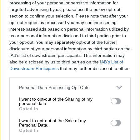
νέας εκπομπής της Νάνσυς
processing of your personal or sensitive information for
targeted advertising by us, please use the below opt-out
Ζαμπέτογλου και του Θανάση
section to confirm your selection. Please note that after your
Αναγνωστόπουλου στον ΣΚΑΪ
opt-out request is processed you may continue seeing
interest-based ads based on personal information utilized by
us or personal information disclosed to third parties prior to
your opt-out. You may separately opt-out of the further
Ο καλός σκοπός
disclosure of your personal information by third parties on the
IAB’s list of downstream participants. This information may
also be disclosed by us to third parties on the
IAB’s List of
Το «Extreme Makeover: Home Edition» δεν
Downstream Participants
that may further disclose it to other
είναι απλώς μία ανακαίνιση,
είναι μία νέα
third parties.
αρχή
!
Please note that this website/app uses one or more Google
Personal Data Processing Opt Outs
Ο
Σπύρος Σούλης και οι συνεργάτες του
,
services and may gather and store information including but
not limited to your visit or usage behaviour. You may click to
I want to opt-out of the Sharing of my
Δημήτρης Μεντές, αρχιτέκτονας, Εύα
personal data.
grant or deny consent to Google and its third-party tags to
Παπασπύρου, αρχιτέκτονας μηχανικός,
Opted In
use your data for below specified purposes in below Google
Ειρήνη Πολυχρονίου, πολιτικός μηχανικός
consent section.
I want to opt-out of the Sale of my
και Μάριος Γκρόγκος, σχεδιαστής κήπων,
Personal Data.
Opted In
συνεχίζουν τα γυρίσματα του «Extreme