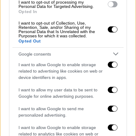
Makeover: Home Edition», μεταμορφώνοντας
I want to opt-out of processing my
Personal Data for Targeted Advertising.
ολοκληρωτικά σπίτια και αλλάζοντας
Opted In
κυριολεκτικά τις ζωές των ανθρώπων που
I want to opt-out of Collection, Use,
κατοικούν μέσα σε αυτά.
Retention, Sale, and/or Sharing of my
Personal Data that Is Unrelated with the
Purposes for which it was collected.
Opted Out
Google consents
I want to allow Google to enable storage
related to advertising like cookies on web or
video
device identifiers in apps.
I want to allow my user data to be sent to
Google for online advertising purposes.
I want to allow Google to send me
Με σεβασμό, αξιοπρέπεια και συγκίνηση, το
personalized advertising.
«Extreme Makeover: Home Edition»
I want to allow Google to enable storage
αναλαμβάνει τη ριζική ανακαίνιση κατοικιών
related to analytics like cookies on web or