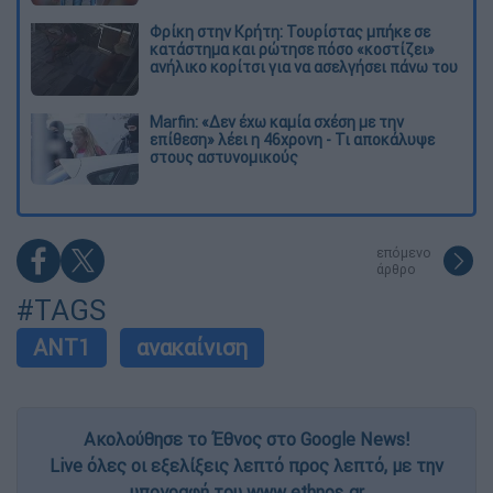
Φρίκη στην Κρήτη: Τουρίστας μπήκε σε
κατάστημα και ρώτησε πόσο «κοστίζει»
ανήλικο κορίτσι για να ασελγήσει πάνω του
Marfin: «Δεν έχω καμία σχέση με την
επίθεση» λέει η 46χρονη - Τι αποκάλυψε
στους αστυνομικούς
επόμενο
άρθρο
#TAGS
ΑΝΤ1
ανακαίνιση
Ακολούθησε το Έθνος στο Google News!
Live όλες οι εξελίξεις λεπτό προς λεπτό, με την
υπογραφή του www.ethnos.gr