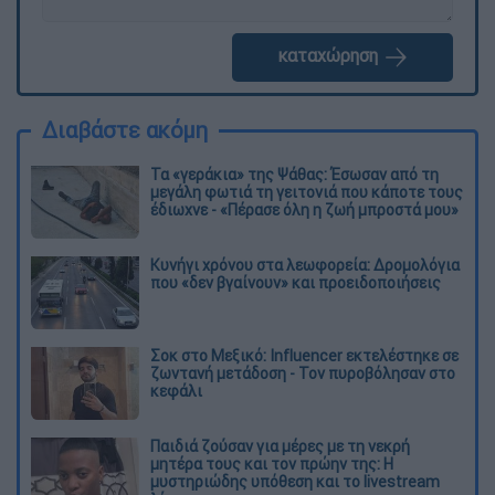
καταχώρηση
Διαβάστε ακόμη
Τα «γεράκια» της Ψάθας: Έσωσαν από τη
μεγάλη φωτιά τη γειτονιά που κάποτε τους
έδιωχνε - «Πέρασε όλη η ζωή μπροστά μου»
Κυνήγι χρόνου στα λεωφορεία: Δρομολόγια
που «δεν βγαίνουν» και προειδοποιήσεις
Σοκ στο Μεξικό: Influencer εκτελέστηκε σε
ζωντανή μετάδοση - Τον πυροβόλησαν στο
κεφάλι
Παιδιά ζούσαν για μέρες με τη νεκρή
μητέρα τους και τον πρώην της: Η
μυστηριώδης υπόθεση και το livestream