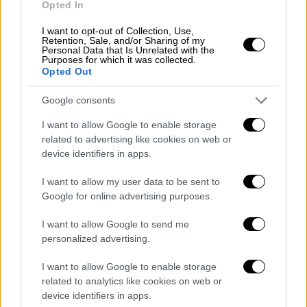
Opted In
και μοναδικές ιστορίες ζωής
, το «America’s
Got Talent», συνεχίζει να αποδεικνύει γιατί
I want to opt-out of Collection, Use,
Retention, Sale, and/or Sharing of my
αποτελεί μία από τις πιο αγαπημένες και
Personal Data that Is Unrelated with the
Purposes for which it was collected.
δημοφιλείς τηλεοπτικές εκπομπές
Opted Out
παγκοσμίως, προσελκύοντας εκατομμύρια
Google consents
τηλεθεατές.
I want to allow Google to enable storage
related to advertising like cookies on web or
device identifiers in apps.
I want to allow my user data to be sent to
Google for online advertising purposes.
video
I want to allow Google to send me
personalized advertising.
I want to allow Google to enable storage
related to analytics like cookies on web or
device identifiers in apps.
Το «America’s Got Talent» είναι πολλά