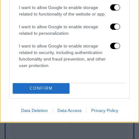
περισσότερα από ένας διαγωνισμός.
Είναι
I want to allow Google to enable storage
related to functionality of the website or app.
μία γιορτή δημιουργικότητας και
ανθρώπινου ταλέντου, μία εμπειρία που
I want to allow Google to enable storage
εμπνέει, συγκινεί και καθηλώνει
, ένα talent
related to personalization.
show, που έχει εξελιχθεί σε παγκόσμιο brand
I want to allow Google to enable storage
ψυχαγωγίας, και έρχεται στον ΑΝΤ1 για να
related to security, including authentication
μας συναρπάσει.
functionality and fraud prevention, and other
user protection.
Τα σχολιά σας δημοσιεύονται άμεσα με δική σας ευθύνη. Το
ΕΘΝΟΣ θα παρεμβαίνει και τα προσβλητικά σχόλια θα
CONFIRM
διαγράφονται
Data Deletion
Data Access
Privacy Policy