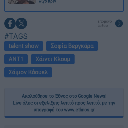
λίγο πριν
επόμενο
άρθρο
#TAGS
talent show
Σοφία Βεργκάρα
ΑΝΤ1
Χάιντι Κλουμ
Σάιμον Κάουελ
Ακολούθησε το Έθνος στο Google News!
Live όλες οι εξελίξεις λεπτό προς λεπτό, με την
υπογραφή του www.ethnos.gr