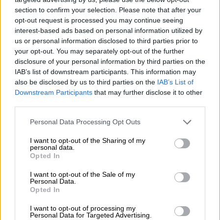
συνεργασία του με τον ΑΝΤ1 για
section to confirm your selection. Please note that after your
ακόμη δύο χρόνια
opt-out request is processed you may continue seeing
interest-based ads based on personal information utilized by
us or personal information disclosed to third parties prior to
your opt-out. You may separately opt-out of the further
Τα μοναδικά ταλέντα
disclosure of your personal information by third parties on the
IAB’s list of downstream participants. This information may
Με τη θρυλική τετράδα των κριτών,
Σάιμον
also be disclosed by us to third parties on the
IAB’s List of
Downstream Participants
that may further disclose it to other
Κάουελ, Χαίντι Κλουμ, Σοφία Βεργκάρα και
third parties.
Χάουι Μαντέλ
και τον χαρισματικό Terry
Crews στην παρουσίαση, η 19η σεζόν του
Please note that this website/app uses one or more Google
Personal Data Processing Opt Outs
services and may gather and store information including but
«America’s Got Talent» έρχεται δυναμικά
not limited to your visit or usage behaviour. You may click to
I want to opt-out of the Sharing of my
στον ΑΝΤ1.
personal data.
grant or deny consent to Google and its third-party tags to
Opted In
use your data for below specified purposes in below Google
Το διάσημο show παραμένει πιστό στη
consent section.
I want to opt-out of the Sale of my
συνταγή της επιτυχίας του, ενώ ταυτόχρονα
Personal Data.
Opted In
ανανεώνεται με καινοτόμες πινελιές.
Από
συγκλονιστικές ερμηνείες και εντυπωσιακά
I want to opt-out of processing my
Personal Data for Targeted Advertising.
act μέχρι πρωτοποριακά θεάματα με drones