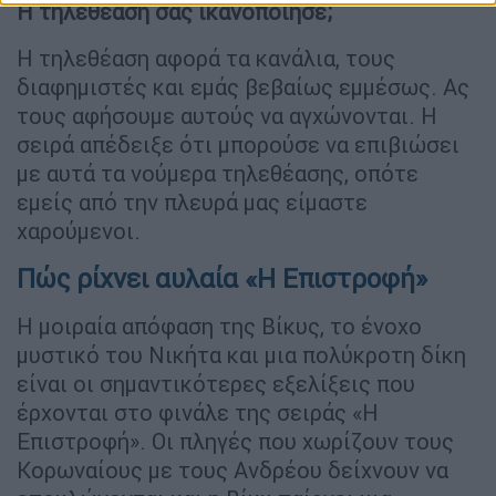
Η τηλεθέαση σας ικανοποίησε;
Η τηλεθέαση αφορά τα κανάλια, τους
διαφημιστές και εμάς βεβαίως εμμέσως. Ας
τους αφήσουμε αυτούς να αγχώνονται. Η
σειρά απέδειξε ότι μπορούσε να επιβιώσει
με αυτά τα νούμερα τηλεθέασης, οπότε
εμείς από την πλευρά μας είμαστε
χαρούμενοι.
Πώς ρίχνει αυλαία «Η Επιστροφή»
Η μοιραία απόφαση της Βίκυς, το ένοχο
μυστικό του Νικήτα και μια πολύκροτη δίκη
είναι οι σημαντικότερες εξελίξεις που
έρχονται στο φινάλε της σειράς «Η
Επιστροφή». Οι πληγές που χωρίζουν τους
Κορωναίους με τους Ανδρέου δείχνουν να