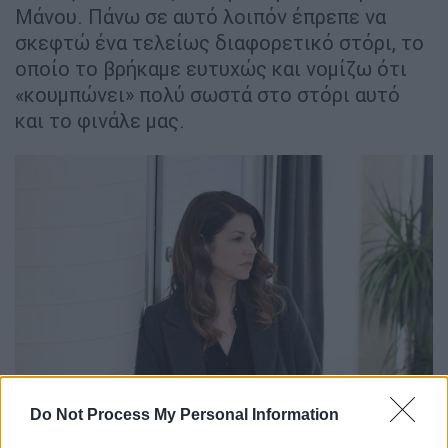
Μάνου. Πάνω σε αυτό λοιπόν έπρεπε να
σκεφτώ ένα τελείως διαφορετικό στόρι, το
οποίο το βρήκαμε ευτυχώς και νομίζω ότι
«κουμπώνει» πολύ σωστά στο στόρι αυτό
και το φινάλε μας.
Do Not Process My Personal Information
Η Επιστροφή