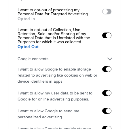
άλλοι όχι. Το μόνο σίγουρο είναι επειδή
υπάρχει ένα φετίχ σε αυτήν τη σειρά, που
I want to opt-out of processing my
Personal Data for Targeted Advertising.
ξέρουν και καταλαβαίνουν τι εννοώ οι
Opted In
φανατικοί, στα τελευταία δέκα επεισόδια
I want to opt-out of Collection, Use,
πεθαίνουν τρία πολύ σημαντικά άτομα, και με
Retention, Sale, and/or Sharing of my
Personal Data that Is Unrelated with the
αυτόν τον τρόπο βρίσκουν ενδεχομένως και
Purposes for which it was collected.
Opted Out
τη λύτρωσή τους είτε αυτοί είτε οι
χαρακτήρες που συνδέονται μαζί τους.
Google consents
Κάποια γεγονότα θα είναι απροσδόκητα, δεν
I want to allow Google to enable storage
θα τα περιμένουμε.
related to advertising like cookies on web or
device identifiers in apps.
I want to allow my user data to be sent to
Google for online advertising purposes.
I want to allow Google to send me
personalized advertising.
I want to allow Google to enable storage