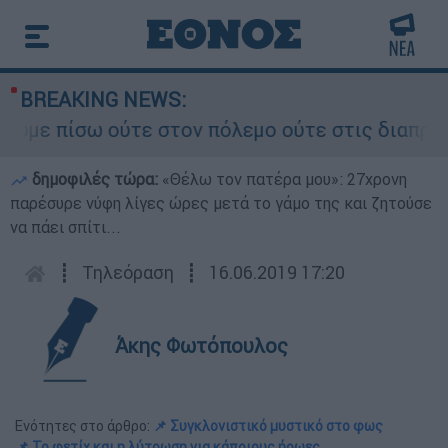
BREAKING NEWS:
ίσω ούτε στον πόλεμο ούτε στις διαπραγματεύσει
δημοφιλές τώρα:
«Θέλω τον πατέρα μου»: 27χρονη
παρέσυρε νύφη λίγες ώρες μετά το γάμο της και ζητούσε
να πάει σπίτι...
┋
Τηλεόραση
┋
16.06.2019 17:20
Άκης Φωτόπουλος
Ενότητες στο άρθρο:
📌 Συγκλονιστικό μυστικό στο φως
📌 Το φετίχ και η λύτρωση για κάποιους ήρωες