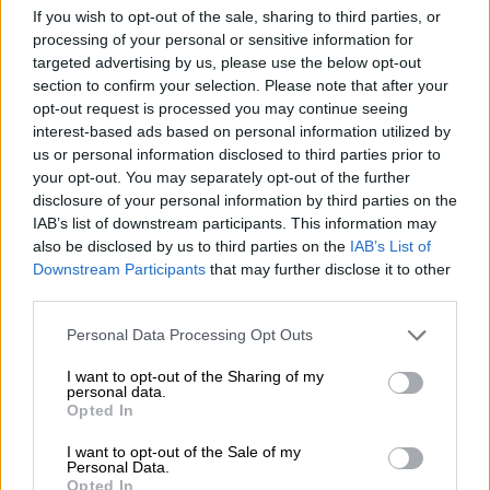
If you wish to opt-out of the sale, sharing to third parties, or
Το φετίχ και η λύτρωση για κάποιους
processing of your personal or sensitive information for
targeted advertising by us, please use the below opt-out
ήρωες
section to confirm your selection. Please note that after your
opt-out request is processed you may continue seeing
ΑΛΕΞΑΝΔΡΟΣ ΠΑΝΤΑΖΟΥΔΗΣ
interest-based ads based on personal information utilized by
us or personal information disclosed to third parties prior to
Ποιο κατά τη γνώμη σας ήταν το μυστικό
your opt-out. You may separately opt-out of the further
επιτυχίας της «Επιστροφής»;
disclosure of your personal information by third parties on the
IAB’s list of downstream participants. This information may
Η δυνατή διασκευή από τη Μελίνα Τσαμπάνη
also be disclosed by us to third parties on the
IAB’s List of
και όλα τα παιδιά του συγγραφικού τιμ, το
Downstream Participants
that may further disclose it to other
third parties.
κέφι και το μεράκι των ηθοποιών και των
συναδέλφων μου σκηνοθετών, του Αντώνη
Please note that this website/app uses one or more Google
Personal Data Processing Opt Outs
Σωτηρόπουλου και του Σπύρου
services and may gather and store information including but
not limited to your visit or usage behaviour. You may click to
I want to opt-out of the Sharing of my
Μιχαλόπουλου.
personal data.
grant or deny consent to Google and its third-party tags to
Opted In
use your data for below specified purposes in below Google
Θα είναι απροσδόκητο το φινάλε;
consent section.
I want to opt-out of the Sale of my
Personal Data.
Κάποιοι ήρωες θα βρουν την κάθαρσή τους,
Opted In