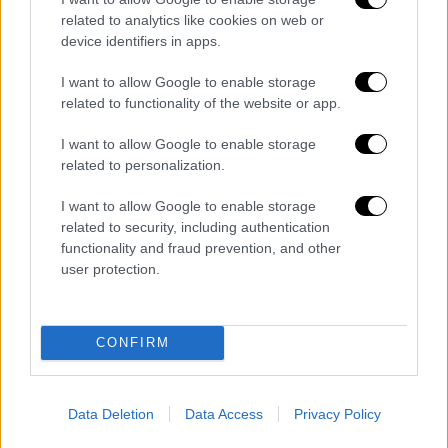
related to analytics like cookies on web or
Η Επιστροφή
device identifiers in apps.
I want to allow Google to enable storage
Πού δώσατε ιδιαίτερη βαρύτητα σε αυτήν τη
related to functionality of the website or app.
σειρά;
I want to allow Google to enable storage
Στα νέα παιδιά όσο μπορούσαμε. Στο πώς θα
related to personalization.
συνεργαστούν και θα «κουμπώσουν» με τους
πιο έμπειρους ηθοποιούς που έχουμε στη
I want to allow Google to enable storage
related to security, including authentication
σειρά αυτή και κυρίως στο να υπάρχει πολύ
functionality and fraud prevention, and other
σασπένς και έντονο συναίσθημα. Να υπάρχει
user protection.
λόγος που υπάρχει σασπένς. Να μην είναι
απλώς «τρέχω με το αυτοκίνητο και έχω
αγωνία», αλλά να υπάρχουν από πίσω
CONFIRM
σύνδεση, άγχος, αγωνία και αγάπη για τον
χαρακτήρα, για το εάν θα καταφέρει να
πετύχει τον σκοπό του.
Data Deletion
Data Access
Privacy Policy