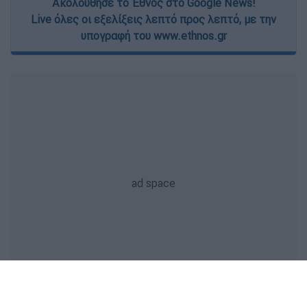
Ακολούθησε το Έθνος στο Google News!
Live όλες οι εξελίξεις λεπτό προς λεπτό, με την
υπογραφή του www.ethnos.gr