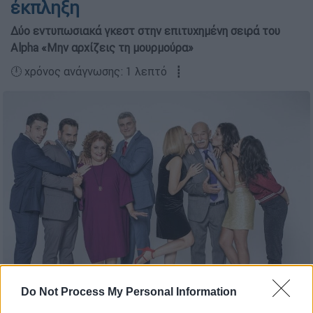
έκπληξη
Δύο εντυπωσιακά γκεστ στην επιτυχημένη σειρά του
Alpha «Μην αρχίζεις τη μουρμούρα»
🕛 χρόνος ανάγνωσης: 1 λεπτό ┋
Do Not Process My Personal Information
Προσθέστε το ΕΘΝΟΣ στη Google