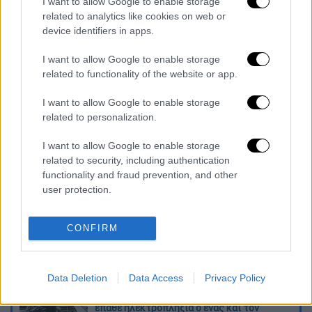
I want to allow Google to enable storage
related to analytics like cookies on web or
device identifiers in apps.
I want to allow Google to enable storage
related to functionality of the website or app.
I want to allow Google to enable storage
maria_kanellopoyloy_maria_hanoy_tolis_papadimitrioy-
2.jpg
related to personalization.
I want to allow Google to enable storage
Διαβάστε ακόμη
related to security, including authentication
functionality and fraud prevention, and other
Τα «γεράκια» της Ψάθας: Έσωσαν από τη
user protection.
μεγάλη φωτιά τη γειτονιά που κάποτε τους
έδιωχνε
CONFIRM
«Κλειδί» η ιατροδικαστική για τον 90χρονο
που έκρυβε ο γιος του στον καταψύκτη -
«Τον αγαπούσε παθολογικά»
Data Deletion
Data Access
Privacy Policy
Άνω Λιόσια: Πήγαν να κλέψουν καλώδια,
έπαθε ηλεκτροπληξία ο ένας και τον