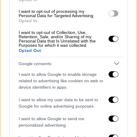
Ο Ηλίας και η Καίτη έχουν λιώσει
κυριολεκτικά στο πάνω – κάτω, με τις
I want to opt-out of processing my
Personal Data for Targeted Advertising.
σκάλες. Μήπως αυτό τους βάλει σε σκέψεις
Opted In
πώς να μικρύνουν τις αποστάσεις μεταξύ
τους;
I want to opt-out of Collection, Use,
Retention, Sale, and/or Sharing of my
Personal Data that Is Unrelated with the
Η Βούλα αποφασίζει να υποκύψει στο
Purposes for which it was collected.
Opted Out
μπότοξ και ο Μηνάς κάνει ό,τι μπορεί για να
την αποτρέψει…
Google consents
Η Ξένια κλείνει τα 40 και έχει υπαρξιακές
I want to allow Google to enable storage
related to advertising like cookies on web or
αναζητήσεις. Ο Μπάμπης δεν μπορεί να τα
device identifiers in apps.
καταλάβει όλα αυτά, μέχρι που…
I want to allow my user data to be sent to
Google for online advertising purposes.
I want to allow Google to send me
personalized advertising.