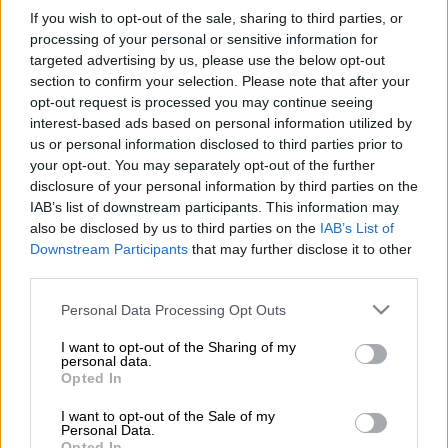
If you wish to opt-out of the sale, sharing to third parties, or
Η
Μαρία Κανελλοπούλου και ο Τόλης
processing of your personal or sensitive information for
targeted advertising by us, please use the below opt-out
Παπαδημητρίου
θα κάνουν προσεχώς δύο
section to confirm your selection. Please note that after your
εντυπωσιακά γκεστ στην επιτυχημένη σειρά
opt-out request is processed you may continue seeing
του Alpha «
Μην αρχίζεις τη μουρμούρα
».
interest-based ads based on personal information utilized by
us or personal information disclosed to third parties prior to
Στο επεισόδιο που θα προβληθεί την
your opt-out. You may separately opt-out of the further
Τετάρτη 13 Νοεμβρίου η Μαρία
disclosure of your personal information by third parties on the
IAB’s list of downstream participants. This information may
Κανελλοπούλου ως Αμαλία εισβάλει ξανά
also be disclosed by us to third parties on the
IAB’s List of
στο σπίτι του νεαρού ζευγαριού, έχοντας
Downstream Participants
that may further disclose it to other
«σοβαρές» υποψίες ότι η Βέλη απατάει τον
third parties.
Άγγελο… με τον Ηλία τον Κανάτη! (που
Please note that this website/app uses one or more Google
Personal Data Processing Opt Outs
υποδύεται ο Τόλης Παπαδημητρίου).
services and may gather and store information including but
not limited to your visit or usage behaviour. You may click to
I want to opt-out of the Sharing of my
Κατά τα άλλα στο συγκεκριμένο επεισόδιο
personal data.
grant or deny consent to Google and its third-party tags to
Opted In
το στόρι μεταξύ των αγαπημένων μας
use your data for below specified purposes in below Google
ζευγαριών εξελίσσεται ως εξής:
consent section.
I want to opt-out of the Sale of my
Personal Data.
Opted In